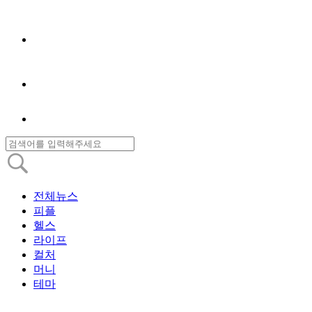
전체뉴스
피플
헬스
라이프
컬처
머니
테마