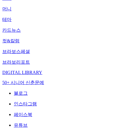
머니
테마
카드뉴스
컷&칼럼
브라보스페셜
브라보리포트
DIGITAL LIBRARY
50+ 시니어 신춘문예
블로그
인스타그램
페이스북
유튜브