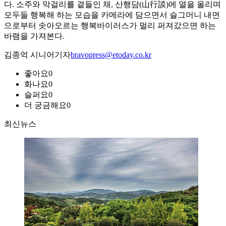
다. 소주와 막걸리를 곁들인 채, 산행담(山行談)에 열을 올리며
모두들 행복해 하는 모습을 카메라에 담으면서 슬그머니 내면
으로부터 솟아오르는 행복바이러스가 멀리 퍼져갔으면 하는
바램을 가져본다.
김종억 시니어기자
bravopress@etoday.co.kr
좋아요
0
화나요
0
슬퍼요
0
더 궁금해요
0
최신뉴스