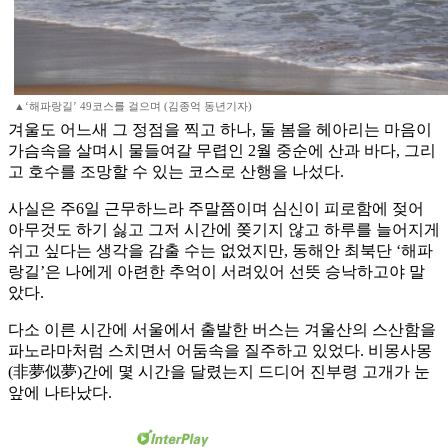
▲‘해파랑길’ 49코스를 걸으며 (김종억 동년기자)
겨울도 어느새 그 정점을 찍고 하나, 둘 봄을 헤아리는 마음이
가슴속을 살며시 물들여갈 무렵인 2월 중순에 산과 바다, 그리
고 호수를 조망할 수 있는 코스로 산행을 나섰다.
사실은 주6일 근무하느라 주말쯤이며 심신이 피로함에 젖어
아무것도 하기 싫고 그저 시간에 쫒기지 않고 하루를 늘어지게
쉬고 싶다는 생각을 감출 수는 없었지만, 동해안 최북단 ‘해파
랑길’은 나에게 아련한 추억이 서려있어 선뜻 승낙하고야 말
았다.
다소 이른 시간에 서울에서 출발한 버스는 겨울산의 스산함을
파노라마처럼 스치면서 어둠속을 질주하고 있었다. 비몽사몽
(非夢似夢)간에 몇 시간을 달렸는지 드디어 진부령 고개가 눈
앞에 나타났다.