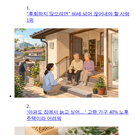
1.
"후회하지 않으려면" 60세 넘어 끊어내야 할 사람
1위
2.
‘아파도 집에서 늙고 싶어…’ 고령 가구 40% 노후
주택이라 어려워