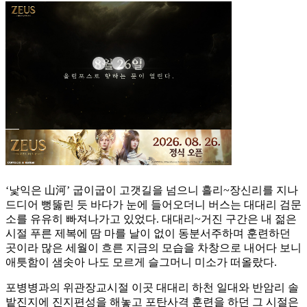
‘낯익은 山河’ 굽이굽이 고갯길을 넘으니 흘리~장신리를 지나
드디어 뻥뚫린 듯 바다가 눈에 들어오더니 버스는 대대리 검문
소를 유유히 빠져나가고 있었다. 대대리~거진 구간은 내 젊은
시절 푸른 제복에 땀 마를 날이 없이 동분서주하며 훈련하던
곳이라 많은 세월이 흐른 지금의 모습을 차창으로 내어다 보니
애틋함이 샘솟아 나도 모르게 슬그머니 미소가 떠올랐다.
포병병과의 위관장교시절 이곳 대대리 하천 일대와 반암리 솔
밭진지에 진지편성을 해놓고 포탄사격 훈련을 하던 그 시절은