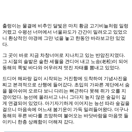
출렁이는 물결에 비추인 달빛은 마치 황금 고기비늘처럼 일렁
거렸고 수평선 너머에서 너울파도가 간간이 밀려오고 있었으
니 환상적인 야경에 그만 넋을 놓고 한동안 바라보고만 있었
다.
그 곳이 바로 지금 차창너머로 지나치고 있는 반암진지였다.
그 시절의 솔밭은 숱한 세월을 견디어 내고 노송(老松)이 되어
동해의 쪽빛 바다와 어우러져 멋진 자태를 뽐내고 있었다.
드디어 해파랑 길이 시작되는 거진항에 도착하여 기념사진을
찌고 본격적으로 산행에 들어갔다. 초입의 가파른 계단에서 숨
을 몰아쉬며 오르다 보니 다리는 뻐근하다 못해 쥐가 오를 지
경이었다. 능선에 올라서고 나니 그다지 높지 않은 숲길이 길
게 연결되어 있었다. 아기자기하게 이어지는 능선 따라 숲길을
걸으니 마음속에 어느새 봄기운이 가득 밀려들어왔다. 더구나
동해의 푸른 바다를 조망하며 불어오는 바닷바람을 마음껏 들
이키니 한층 상쾌함이 더해져 갔다.