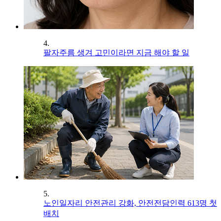
4.
팔자주름 생겨 고민이라면 지금 해야 할 일
5.
노인일자리 안전관리 강화, 안전전담인력 613명 첫
배치