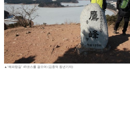
▲‘해파랑길’ 49코스를 걸으며 (김종억 동년기자)