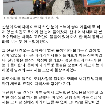
▲‘해파랑길’ 49코스를 걸으며 (김종억 동년기자)
산행이 막바지에 이르자 하얀 눈이 소복이 쌓여 겨울에 푹 빠
져 있는 화진포 호수가 한 눈에 들어왔다. 산 위에서 내려다 본
호수위에는 백색의 고요만이 물들어 있어 마치 한 폭의 동화나
라를 보는 듯 한 느낌이었다.
그 산을 내려오는 끝자락이 ‘화진포성’이라 불리는 김일성 별
장이 있었으니 아픈 과거의 역사를 되돌아보게 하는 산행이었
다. 전망 좋은 별장의 옥상에 올라보니 멋진 설산과 바다가 한
눈에 들어왔다. 동해바다의 쪽빛 물결은 오늘따라 파고가 높아
하얗게 밀려와 부서지는 모습이 환상적이었다.
파도소리를 들으며 모래사장을 걸었다. 모래에 새겨진 발자국
마다 세월의 흔적이 차곡차곡 쌓여만 간다.
대진항 바로 옆 양지바른 곳에서 고단했던 발걸음을 멈추고 소
박한 점심으로 허기를 달랬다. 이 멋진 산행 끝에 먹는 점심식
사는 그 어떤 산해진미와 비교할 수 없이 그야말로 꿀맛이었