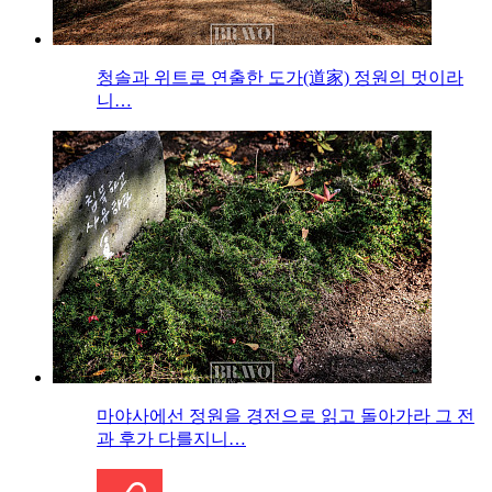
청솔과 위트로 연출한 도가(道家) 정원의 멋이라
니…
마야사에선 정원을 경전으로 읽고 돌아가라 그 전
과 후가 다를지니…