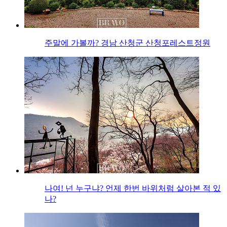
주말에 가볼까? 경남 산청군 산청포레스트정원
나여! 넌 누구냐? 언제 한번 바위처럼 살아본 적 있
나?