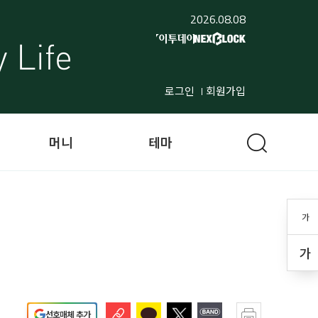
2026.08.08
로그인
회원가입
머니
테마
가
가
선호매체 추가