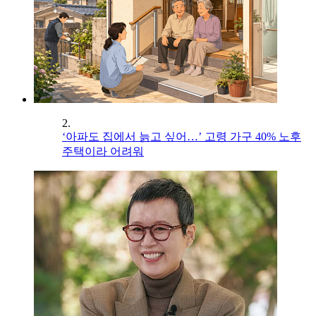
2.
‘아파도 집에서 늙고 싶어…’ 고령 가구 40% 노후
주택이라 어려워