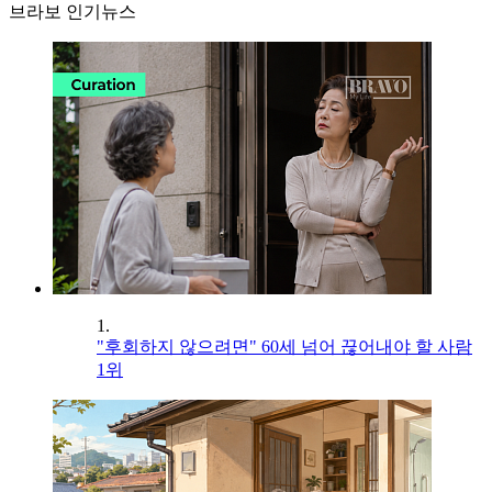
브라보 인기뉴스
1.
"후회하지 않으려면" 60세 넘어 끊어내야 할 사람
1위