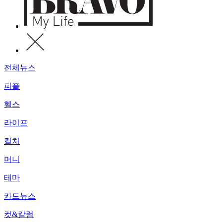
전체뉴스
피플
헬스
라이프
컬처
머니
테마
카드뉴스
컷&칼럼