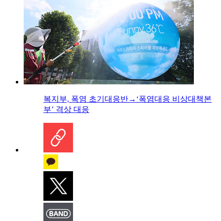
복지부, 폭염 초기대응반→‘폭염대응 비상대책본
부’ 격상 대응