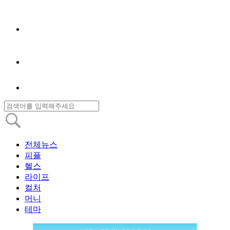
전체뉴스
피플
헬스
라이프
컬처
머니
테마