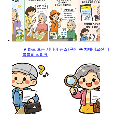
[만화로 보는 시니어 뉴스] 폭염 속 치매어르신 더
촘촘히 살펴요