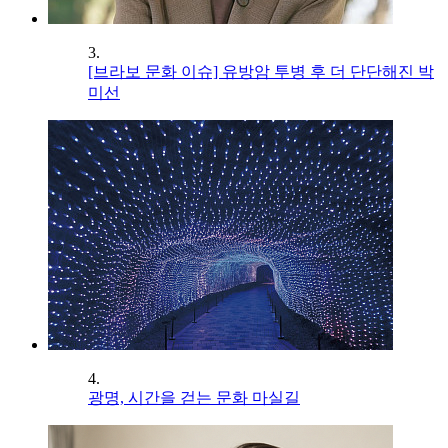
3.
[브라보 문화 이슈] 유방암 투병 후 더 단단해진 박
미선
4.
광명, 시간을 걷는 문화 마실길