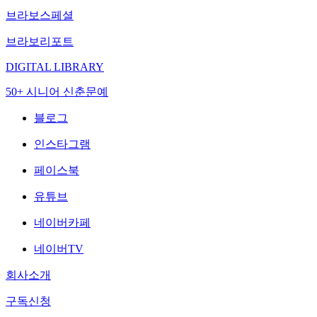
브라보스페셜
브라보리포트
DIGITAL LIBRARY
50+ 시니어 신춘문예
블로그
인스타그램
페이스북
유튜브
네이버카페
네이버TV
회사소개
구독신청