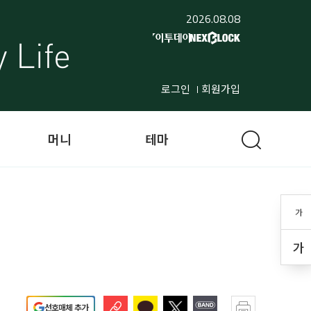
2026.08.08
로그인
회원가입
머니
테마
가
가
선호매체 추가