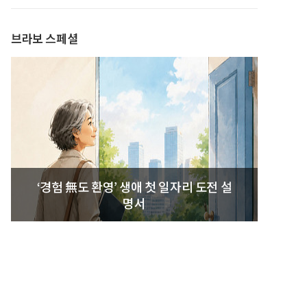
발간
브라보 스페셜
‘경험 無도 환영’ 생애 첫 일자리 도전 설
명서