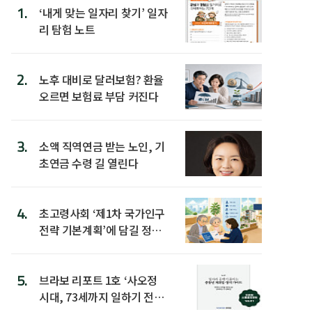
1.
‘내게 맞는 일자리 찾기’ 일자
리 탐험 노트
2.
노후 대비로 달러보험? 환율
오르면 보험료 부담 커진다
3.
소액 직역연금 받는 노인, 기
초연금 수령 길 열린다
4.
초고령사회 ‘제1차 국가인구
전략 기본계획’에 담길 정책
은
5.
브라보 리포트 1호 ‘사오정
시대, 73세까지 일하기 전략’