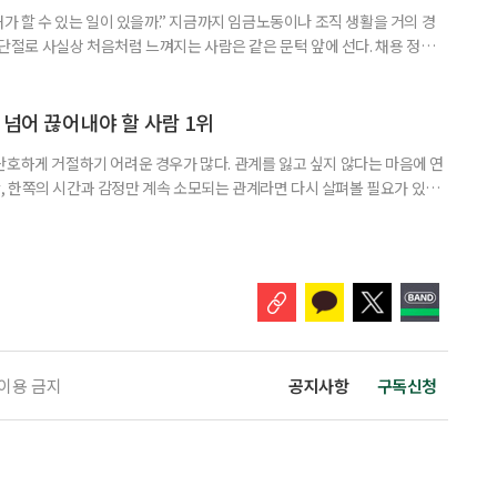
내가 할 수 있는 일이 있을까.” 지금까지 임금노동이나 조직 생활을 거의 경
력 단절로 사실상 처음처럼 느껴지는 사람은 같은 문턱 앞에 선다. 채용 정보를
업무 지시, 동료 관계까지 낯설다. 이들에게 필요한 것은 ‘용기를 내라’는 말
밖에 섞여 있는 ‘첫 취업’, ‘경력 단절’ 생산인구가 줄어드는 상황에서 삶의
가 자원이다. 박경하 한국노인인력개발원 선임연구위
 넘어 끊어내야 할 사람 1위
단호하게 거절하기 어려운 경우가 많다. 관계를 잃고 싶지 않다는 마음에 연
 한쪽의 시간과 감정만 계속 소모되는 관계라면 다시 살펴볼 필요가 있다.
연락하거나, 만날 때마다 자신의 이야기만 늘어놓는 사람은 상대를 동등한
 창구로 대할 수 있다. 걱정을 가장해 자존감을 깎아내리고 도움을 당연하
바꾸는 행동도 건강한 관계와는 거리가 멀다. 믿고 털어놓은 개인사나 약점을
 이용 금지
공지사항
구독신청