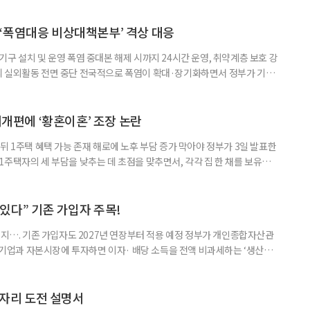
‘폭염대응 비상대책본부’ 격상 대응
구 설치 및 운영 폭염 중대본 해제 시까지 24시간 운영, 취약계층 보호 강
리 실외활동 전면 중단 전국적으로 폭염이 확대·장기화하면서 정부가 기존
’로 격상했다. 7일 보건복지부에 따르면 정은경 장관 주재로 폭염 대응
본부를 구성·운영하기로 했다. 이번 조치는 지난 2일 폭염 중앙재난안전대
령된 이후에도 폭염이 전국적으로 확대되고 장기화한 데 따른 것이다. 기존에
제개편에 ‘황혼이혼’ 조장 논란
뒤 1주택 혜택 가능 존재 해로에 노후 부담 증가 막아야 정부가 3일 발표한
주택자의 세 부담을 낮추는 데 초점을 맞추면서, 각각 집 한 채를 보유한
것보다 이혼이 경제적으로 유리해질 수 있다는 분석이 나온다. 종합부동산
1주택 공제와 세액공제 적용 여부는 부부를 하나의 세대로 묶어 판단한다. 부
 세대가 두 채를 가진 것으로 보지만, 실제 이혼해 주거와 생계를 분
수 있다” 기존 가입자 주목!
폐지…. 기존 가입자도 2027년 연장부터 적용 예정 정부가 개인종합자산관
내 기업과 자본시장에 투자하면 이자· 배당 소득을 전액 비과세하는 ‘생산적
소득 이하 청년에게는 납입액의 10%를 소득공제 해주는 방안도 추진한다. 다만
 주목해야 한다. 그동안 사용하지 않고 쌓아둔 ISA 납입한도가 사라질 수 있
개편안이 국회 통과 후 그대로 시행된다면 법 시행 전 본
일자리 도전 설명서