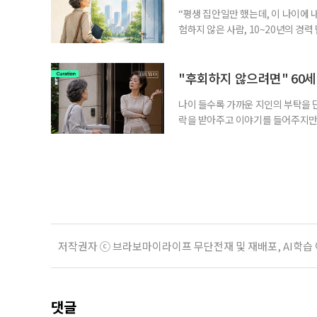
“평생 집안일만 했는데, 이 나이에 
험하지 않은 사람, 10~20년의 경
찾고 이력서를 쓰는 일부터 출퇴근, 
보다 부담을 낮춘 진입 경로다. 통계 
경험이 풍부한 고령자는 중요한 국
"후회하지 않으려면" 60세
나이 들수록 가까운 지인의 부탁을 
락을 받아주고 이야기를 들어주지만,
평소에는 무심하다가 필요할 때만 
관계가 아닌 편리한 도움이나 감정의
게 여기며, 거절하는 순간 태도를 
다
저작권자 ⓒ 브라보마이라이프 무단전재 및 재배포, AI학습
댓글