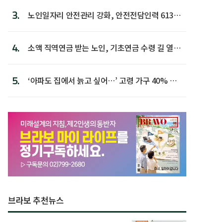
3.
노인일자리 안전관리 강화, 안전전담인력 613명
첫 배치
4.
소액 직역연금 받는 노인, 기초연금 수령 길 열린
다
5.
‘아파도 집에서 늙고 싶어…’ 고령 가구 40% 노
후 주택이라 어...
브라보 추천뉴스