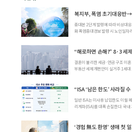
복지부, 폭염 초기대응반→
중대본 2단계 발령에 따라 비상대응기
화 폭염중대경보 발령 시 노인일자
초기대응반을 ‘폭염대응 비상대책본부
긴급회의를 열고 폭염대응 비상대책
책본부(중대본) 2단계(심각)가 발
“해로하면 손해?” 8·3 세
운영
결혼이 불리한 세금·연금 구조 이혼 
부동산 세제개편안이 실거주 1세대 1
고령 부부에게는 혼인을 유지하는 
세는 개인별로 부과하지만, 1세대 
부가 각자 집 한 채씩을 보유하면 한
“ISA ‘남은 한도’ 사라질 
일반 ISA는 미사용 납입한도 이월 
리계좌(ISA)를 대폭 손질한다. 국
금융 ISA’를 새로 만들고, 일정 
기존 ISA 가입자라면 이번 개편안에
기 때문이다. 지난 3일 발표된 세제
‘경험 無도 환영’ 생애 첫 