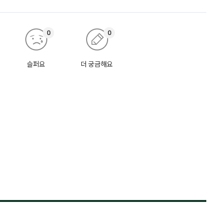
0
0
슬퍼요
더 궁금해요