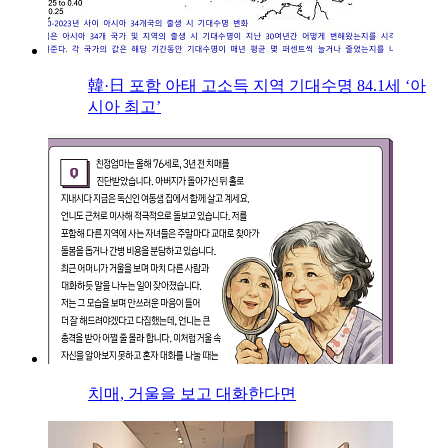
韓·日 포함 아태 고소득 지역 기대수명 84.1세 ‘아
시아 최고’
치매, 거울을 보고 대화한다면