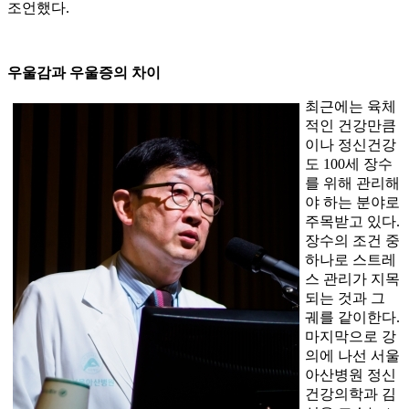
조언했다.
우울감과 우울증의 차이
최근에는 육체
적인 건강만큼
이나 정신건강
도 100세 장수
를 위해 관리해
야 하는 분야로
주목받고 있다.
장수의 조건 중
하나로 스트레
스 관리가 지목
되는 것과 그
궤를 같이한다.
마지막으로 강
의에 나선 서울
아산병원 정신
건강의학과 김