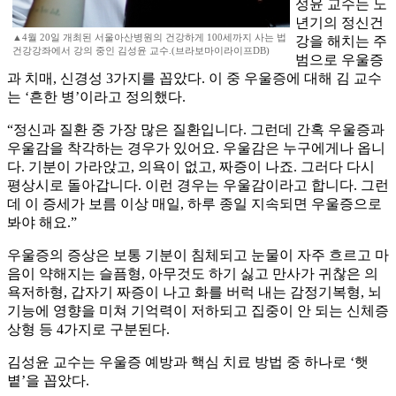
성윤 교수는 노
년기의 정신건
▲4월 20일 개최된 서울아산병원의 건강하게 100세까지 사는 법
강을 해치는 주
건강강좌에서 강의 중인 김성윤 교수.(브라보마이라이프DB)
범으로 우울증
과 치매, 신경성 3가지를 꼽았다. 이 중 우울증에 대해 김 교수
는 ‘흔한 병’이라고 정의했다.
“정신과 질환 중 가장 많은 질환입니다. 그런데 간혹 우울증과
우울감을 착각하는 경우가 있어요. 우울감은 누구에게나 옵니
다. 기분이 가라앉고, 의욕이 없고, 짜증이 나죠. 그러다 다시
평상시로 돌아갑니다. 이런 경우는 우울감이라고 합니다. 그런
데 이 증세가 보름 이상 매일, 하루 종일 지속되면 우울증으로
봐야 해요.”
우울증의 증상은 보통 기분이 침체되고 눈물이 자주 흐르고 마
음이 약해지는 슬픔형, 아무것도 하기 싫고 만사가 귀찮은 의
욕저하형, 갑자기 짜증이 나고 화를 버럭 내는 감정기복형, 뇌
기능에 영향을 미쳐 기억력이 저하되고 집중이 안 되는 신체증
상형 등 4가지로 구분된다.
김성윤 교수는 우울증 예방과 핵심 치료 방법 중 하나로 ‘햇
볕’을 꼽았다.