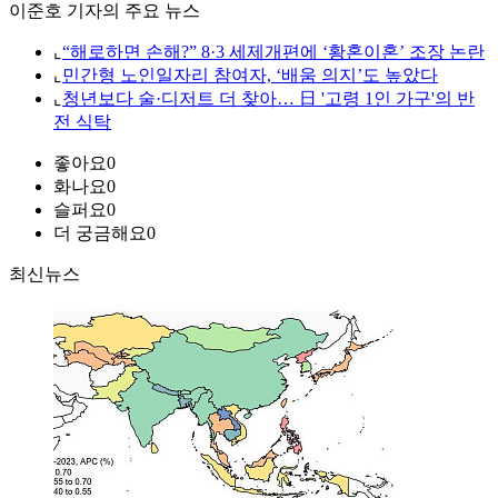
이준호 기자의 주요 뉴스
⌞
“해로하면 손해?” 8·3 세제개편에 ‘황혼이혼’ 조장 논란
⌞
민간형 노인일자리 참여자, ‘배움 의지’도 높았다
⌞
청년보다 술·디저트 더 찾아… 日 '고령 1인 가구'의 반
전 식탁
좋아요
0
화나요
0
슬퍼요
0
더 궁금해요
0
최신뉴스