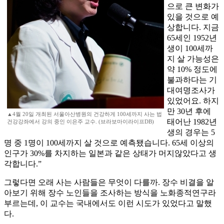
으로 큰 변화가
있을 것으로 예
상합니다. 지금
65세인 1952년
생이 100세까
지 살 가능성은
약 10% 정도에
불과하다는 기
대여명조사가
있었어요. 하지
만 30년 후에
▲4월 20일 개최된 서울아산병원의 건강하게 100세까지 사는 법
태어난 1982년
건강강좌에서 강의 중인 이은주 교수. (브라보마이라이프DB)
생의 경우는 5
명 중 1명이 100세까지 살 것으로 예측됐습니다. 65세 이상의
인구가 30%를 차지하는 일본과 같은 상태가 머지않았다고 생
각합니다.”
그렇다면 오래 사는 사람들은 무엇이 다를까. 장수 비결을 알
아보기 위해 장수 노인들을 조사하는 방식을 노화종적연구라
부르는데, 이 교수는 국내에서도 이런 시도가 있었다고 말했
다.