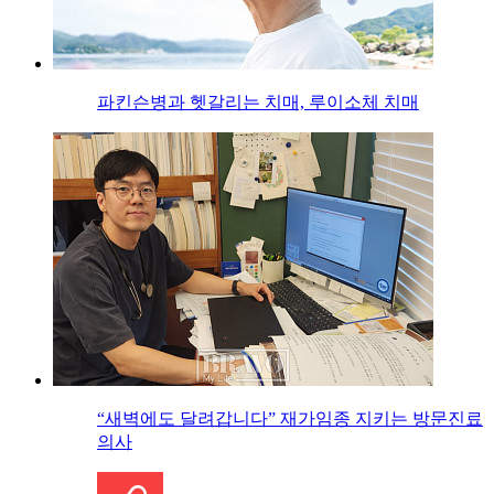
파킨슨병과 헷갈리는 치매, 루이소체 치매
“새벽에도 달려갑니다” 재가임종 지키는 방문진료
의사