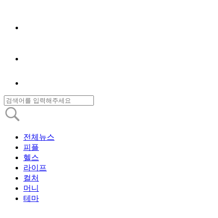
전체뉴스
피플
헬스
라이프
컬처
머니
테마