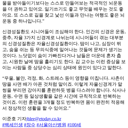
물을 받아들이기보다는 스스로 만들어보는 적극적인 뇌운동
을 더 권하고 있어요. 일기쓰기도 좋고 무엇을 배우는 것도 좋
아요. 또 스스로 길을 찾고 낯선 이들과 만나는 여행도 좋은 뇌
운동 중 하나입니다.”
신경성질환도 시니어들이 조심해야 한다. 인간의 신경은 운동,
중추, 자율 3가지 신경계로 나뉘는데 시니어들이 겪는 대부분
의 신경성질환은 자율신경성질환이다. 땀이 나고, 심장이 뛰
고, 숨을 쉬는 등 무의식중에 일어나는 것들에 문제가 생기는
것이다. 느닷없이 숨이 가빠진다거나 남들은 더운데 혼자 춥
고, 시원한 날에 땀을 흘리기도 한다. 김 교수는 이런 증상을 보
이는 사람들 중 상당수는 심리 상태에 원인이 있다고 말한다.
“우울, 불안, 걱정, 화, 스트레스 등이 영향을 미칩니다. 사촌이
땅을 사면 배가 아픈 것처럼 말이죠. 이렇게 자율신경계가 말
썽을 부리면 강아지를 훈련하듯 병을 다스려야 합니다. 식사나
운동, 수면 등 일상생활을 같은 시간에 규칙적으로 반복하는
것이죠. 이런 훈련을 3개월 정도 반복하면 몸이 완전히 적응해
서 정상적인 생활을 할 수 있어요.”
이준호 기자
jhlee@etoday.co.kr
#백세인생
#장수
#서울아산병원
#100세