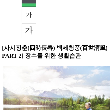
[사시장춘(四時長春) 백세청풍(百世淸風)
PART 2] 장수를 위한 생활습관