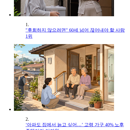
1.
"후회하지 않으려면" 60세 넘어 끊어내야 할 사람
1위
2.
‘아파도 집에서 늙고 싶어…’ 고령 가구 40% 노후