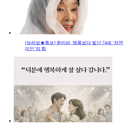
[브라보★튜브] 윤미라, 명품보다 빛난 74세 ‘자연
미인’의 힘