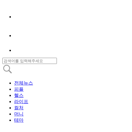
전체뉴스
피플
헬스
라이프
컬처
머니
테마