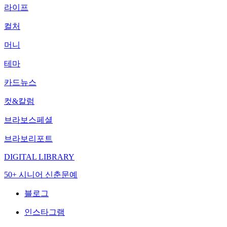
라이프
컬처
머니
테마
카드뉴스
컷&칼럼
브라보스페셜
브라보리포트
DIGITAL LIBRARY
50+ 시니어 신춘문예
블로그
인스타그램