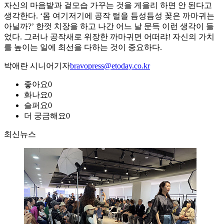
자신의 마음밭과 겉모습 가꾸는 것을 게을리 하면 안 된다고
생각한다. ‘몸 여기저기에 공작 털을 듬성듬성 꽂은 까마귀는
아닐까?’ 한껏 치장을 하고 나간 어느 날 문득 이런 생각이 들
었다. 그러나 공작새로 위장한 까마귀면 어떠랴! 자신의 가치
를 높이는 일에 최선을 다하는 것이 중요하다.
박애란 시니어기자
bravopress@etoday.co.kr
좋아요
0
화나요
0
슬퍼요
0
더 궁금해요
0
최신뉴스