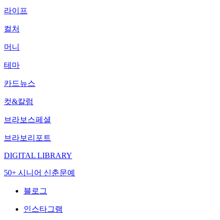
라이프
컬처
머니
테마
카드뉴스
컷&칼럼
브라보스페셜
브라보리포트
DIGITAL LIBRARY
50+ 시니어 신춘문예
블로그
인스타그램