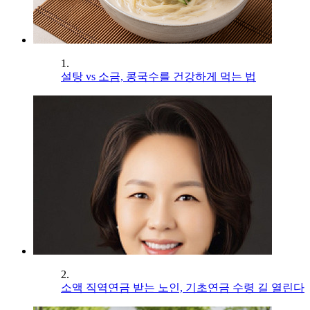
1.
설탕 vs 소금, 콩국수를 건강하게 먹는 법
2.
소액 직역연금 받는 노인, 기초연금 수령 길 열린다