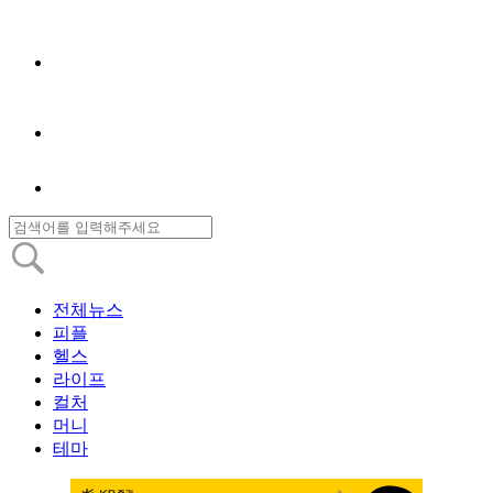
전체뉴스
피플
헬스
라이프
컬처
머니
테마