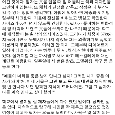
어간 것이다. 필자는 옷을 입을 때 잘 어울리는 색과 디자인을
고민하며 입는다. 또 체형의 단점을 감추고 장점은 더 부각시
킬 수 있는 방법도 생각한다. 아침에 일어나면 체중과 체지방
량부터 체크한다. 거울에 전신을 비춰보고 뱃살도 확인한다.
사이즈가 66이 넘지 않도록 긴장한다. 필자가 좋아하는 백화점
의 영 캐릭터 브랜드 옷들이 66까지만 나오기 때문이다. 학교
에 재직할 때는 환상의 55사이즈였다. 그러다가 체중이 57kg까
지 늘어나면서 옷맵시가 나지 않았을 때는 외출하기도 싫었고
기분까지 우울해졌다. 이러면 안 돼지. 그때부터 다이어트가
일상이 되었다. 식사는 하루에 두 끼, 채식과 현미밥 위주로 먹
었다. 설거지할 때는 까치발로 서서 하고 에스컬레이터 대신
계단을 이용한다. 일주일에 세 번은 왈츠, 모델워킹, 탁구 등 운
동도 한다.
"얘들아 너희들 좋은 남자 만나고 싶지? 그러면 내가 좋은 여
자가 돼야 해. 이제 거울은 그만 보고 독서로 내면을 채워야 해.
몇 번 만나다 보면 얄팍한 지식이 드러나거든. 그럼 그 남자가
나를 계속 만나고 싶어 할까?"
학교에서 열여덟 살 제자들에게 자주 했던 말이다. 공짜인 삶
은 없다. 지속적으로 탐구해 내면을 꽉 채우고 겉모습도 멋진
여성이 되고자 필자는 오늘도 노력한다. 사람은 몇 살이 되든