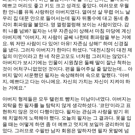
예쁘고 머리도 좋고 키도 크고 성격도 좋았다. 여러모로 우월
한 언니를 유독 사랑하던 아버지였다. 열여섯 살 무렵 어느 날
우리 집 대문 안으로 들어서는데 필자 뒤통수에 대고 동네 총
각이 휘파람을 불었다. 영 껄렁껄렁해 보이는 사람이었다. 감
히 나를 넘봐? 필자는 너무 자존심이 상해서 마침 마당에 계신
아버지께 "아버지, 저 사람이 글쎄 나한테 휘파람을 부는 거예
요. 뭐 저딴 사람이 다 있어! 아유! 자존심 상해!" 하며 신경질
을 냈다. 그러자 아버지가 한마디 하셨다. "대전시장이 대전 제
일의 미인이라고 한 네 작은고모도 너처럼 그러지는 않았다."
아버지가 보시기에는 인물이 시원찮은 둘째 딸이 잘난 척하는
것이 어처구니없었던 것이다. 편을 들어주실 줄 알았는데… 아
버지 말이 서운했던 필자는 속상해하며 속으로 말했다. ‘아버
지, 예쁘다고 다는 아니에요. 자신의 가치는 자신이 지켜야 하
는 거예요."
아버지 형제들은 모두 탤런트 뺨치는 미남미녀였다. 아버지는
외탁을 한 필자를 늘 탐탁지 않게 생각하셨다. '코만'이라고 표
현하지 않은 것이 다행이었다. 필자는 관심과 사랑을 받기 위
해 치열하게 노력해야 했다. 오늘의 필자는 그 결과다. 옷을 입
을 때는 어떻게 하면 좀 더 예쁘고 멋지게 보일까 궁리하며 입
었다. 그러므로 수필반 남자 회원은 말하자면 필자 옷발에 넘