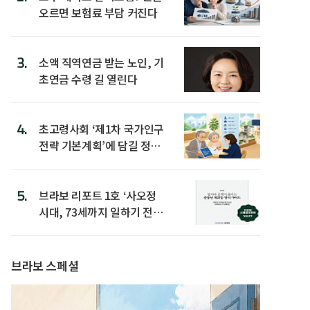
오르면 보험료 부담 커진다
3.
소액 직역연금 받는 노인, 기
초연금 수령 길 열린다
4.
초고령사회 ‘제1차 국가인구
전략 기본계획’에 담길 정책
은
5.
브라보 리포트 1호 ‘사오정
시대, 73세까지 일하기 전략’
발간
브라보 스페셜