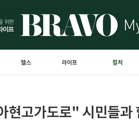
헬스
라이프
컬처
 아현고가도로" 시민들과