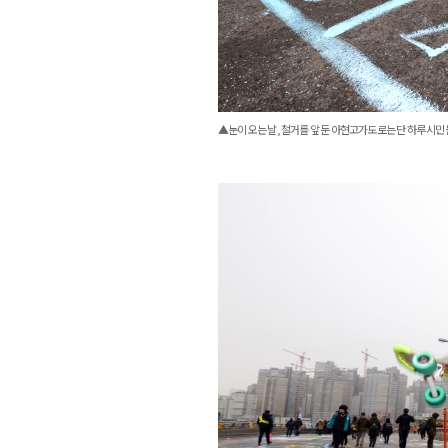
▲눈이 오는 날, 철거를 앞 둔 아현고가도로는 단 하루 시