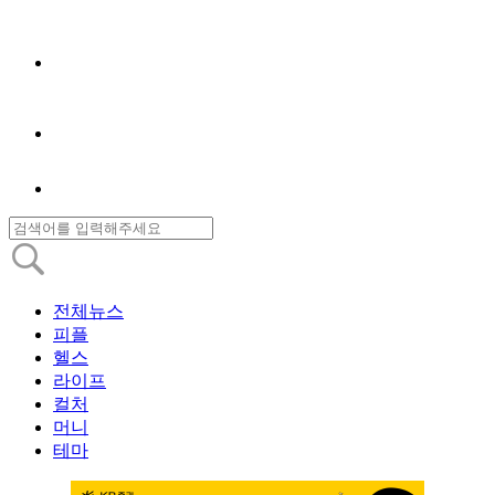
전체뉴스
피플
헬스
라이프
컬처
머니
테마