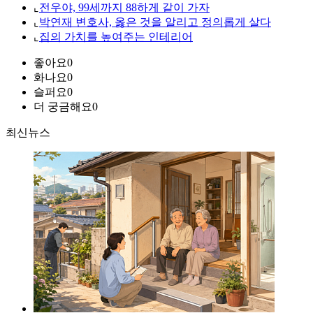
⌞
전우야, 99세까지 88하게 같이 가자
⌞
박연재 변호사, 옳은 것을 알리고 정의롭게 살다
⌞
집의 가치를 높여주는 인테리어
좋아요
0
화나요
0
슬퍼요
0
더 궁금해요
0
최신뉴스