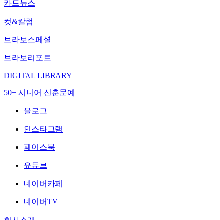
카드뉴스
컷&칼럼
브라보스페셜
브라보리포트
DIGITAL LIBRARY
50+ 시니어 신춘문예
블로그
인스타그램
페이스북
유튜브
네이버카페
네이버TV
회사소개