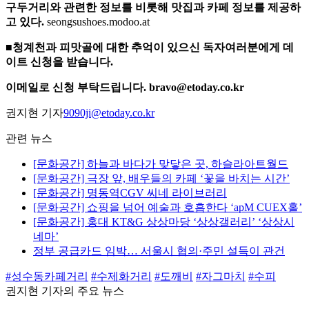
구두거리와 관련한 정보를 비롯해 맛집과 카페 정보를 제공하
고 있다.
seongsushoes.modoo.at
■청계천과 피맛골에 대한 추억이 있으신 독자여러분에게 데
이트 신청을 받습니다.
이메일로 신청 부탁드립니다. bravo@etoday.co.kr
권지현 기자
9090ji@etoday.co.kr
관련 뉴스
[문화공간] 하늘과 바다가 맞닿은 곳, 하슬라아트월드
[문화공간] 극장 앞, 배우들의 카페 ‘꽃을 바치는 시간’
[문화공간] 명동역CGV 씨네 라이브러리
[문화공간] 쇼핑을 넘어 예술과 호흡한다 ‘apM CUEX홀’
[문화공간] 홍대 KT&G 상상마당 ‘상상갤러리’ ‘상상시
네마’
정부 공급카드 임박… 서울시 협의·주민 설득이 관건
#성수동카페거리
#수제화거리
#도깨비
#자그마치
#수피
권지현 기자의 주요 뉴스