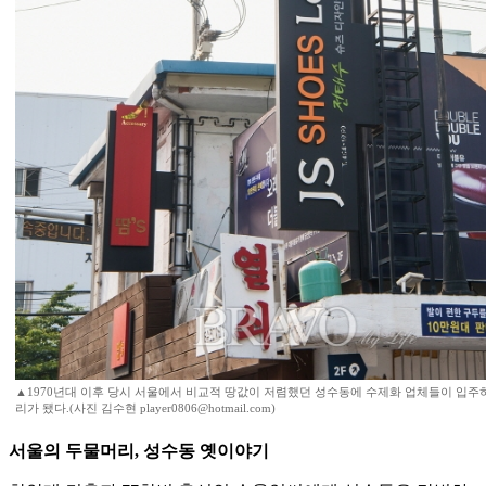
▲1970년대 이후 당시 서울에서 비교적 땅값이 저렴했던 성수동에 수제화 업체들이 입주
리가 됐다.(사진 김수현 player0806@hotmail.com)
서울의 두물머리, 성수동 옛이야기