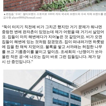
▲편집숍 ‘수피’. 멀티브랜드 스토어로 100여 개의 국내외 브랜드와 수피 자체 브랜드를 
김수현 player0806@hotmail.com)
“둑이 터지기 직전에 비가 그치곤 했지만 거기 문제가 뭐냐면
중랑천 변에 판자촌이 있었는데 제가 어렸을 때 거기서 살았어
요. 집들이 마치 해변에다가 지어놓은 것 같았어요. 비가 오면
집들이 해변에 있는 것처럼 잠겼었죠. 집이 떠내려가면 하룻밤
에 집을 한 채씩 지었어요. 블록을 쌓고 서까래는 허접한 나무
를 쓰고 기름종이를 붙이고 말이죠. 조세희의 <난쟁이가 쏘아
올린 작은 공>에 나오는 집이 바로 그런 집들입니다. 제가 당
시 산 증인입니다.”