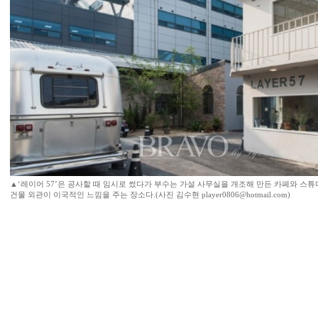
▲‘레이어 57’은 공사할 때 임시로 썼다가 부수는 가설 사무실을 개조해 만든 카페와 스튜
건물 외관이 이국적인 느낌을 주는 장소다.(사진 김수현 player0806@hotmail.com)