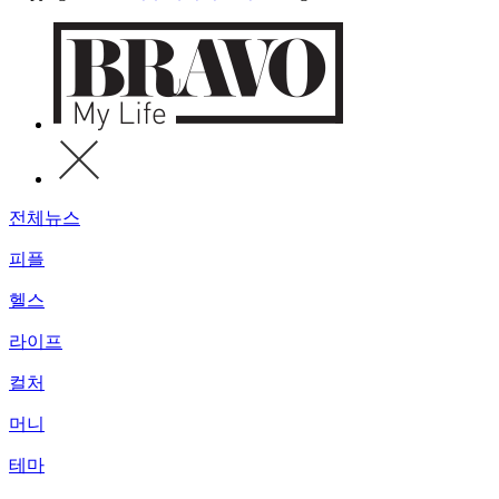
전체뉴스
피플
헬스
라이프
컬처
머니
테마