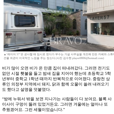
▲‘레이어 57’은 공사할 때 임시로 썼다가 부수는 가설 사무실을 개조해 만든 카페와 스튜
건물 외관이 이국적인 느낌을 주는 장소다.(사진 김수현 player0806@hotmail.com)
비가 많이 오면 비가 온 만큼 집이 떠내려갔다. 그러면 전기도
없던 시절 횃불을 들고 밤새 집을 지어야 했는데 초등학교 5학
년부터 중학교 1학년 때까지 반복적으로 이어졌다. 중랑천 상
류인 의정부 지역에서 돼지, 닭과 함께 오물이 쓸려 내려오기
도 했다고 설명을 덧붙였다.
“방에 누워서 밖을 보면 지나가는 사람들이 다 보여요. 블록 사
이사이 구멍이 뚫려 있었거든요. 그러면 겨울에는 얼마나 또
추웠겠어요. 그런 세월이었습니다.”