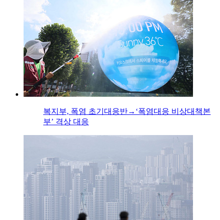
복지부, 폭염 초기대응반→‘폭염대응 비상대책본
부’ 격상 대응