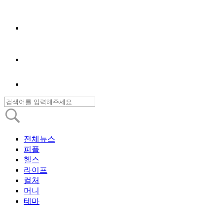
전체뉴스
피플
헬스
라이프
컬처
머니
테마