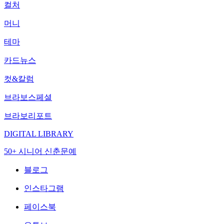
컬처
머니
테마
카드뉴스
컷&칼럼
브라보스페셜
브라보리포트
DIGITAL LIBRARY
50+ 시니어 신춘문예
블로그
인스타그램
페이스북