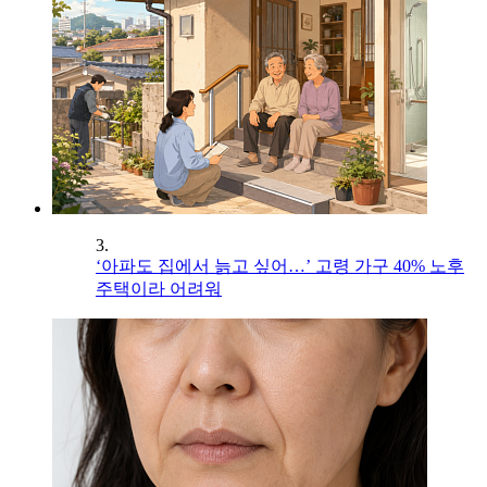
3.
‘아파도 집에서 늙고 싶어…’ 고령 가구 40% 노후
주택이라 어려워