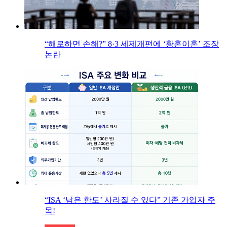
“해로하면 손해?” 8·3 세제개편에 ‘황혼이혼’ 조장
논란
“ISA ‘남은 한도’ 사라질 수 있다” 기존 가입자 주
목!