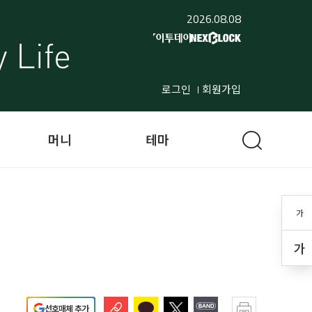
2026.08.08
로그인
회원가입
머니
테마
가
가
선호매체 추가