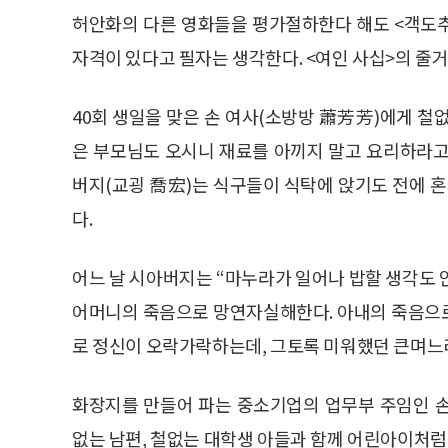
허안화의 다른 영화들을 평가절하한다 해도 <객도추
자격이 있다고 필자는 생각한다. <여인 사십>의 줄거
40회 생일을 맞은 손 여사(소방방 蕭芳芳)에게 철
은 부모님도 오시니 재료를 아끼지 말고 요리하라고
버지(교굉 喬宏)는 식구들이 식탁에 앉기도 전에 혼
다.
어느 날 시아버지는 “마누라가 일어나 밥할 생각도
어머니의 죽음으로 망연자실해한다. 아내의 죽음으
로 정신이 오락가락하는데, 그토록 미워했던 큰며느
화장지를 만들어 파는 중소기업의 업무부 주임인 
없는 남편, 철없는 대학생 아들과 함께 어린아이처럼