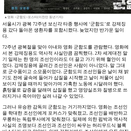
▲영화 <군함도>포스터(이찬만 동년기자)
서울시가 광복 72주년 보신각 타종 행사에 ‘군함도’로 강제징
용 갔다 돌아온 생환자를 포함시켰다. 늦었지만 반가운 일이
다.
72주년 광복절을 맞아 아내와 영화 군함도를 관람했다. 영화에
서 본 강제징용도 역사적 사실만큼 끔찍했다. 2차 세계대전 말
기 일제는 한 명의 조선인이라도 더 끌고 가기 위해 혈안이 되
었다. 강제징용에 끌려간 조선인은 사람이 아니었다. 말 그대
로 군수품이고 소모품이었다. 군함도의 조선인들은 날이 채 밝
기도 전에 굴속에 들어가 삽질을 시작했고 날이 저물어 삽이
보이지 않을 때까지 맞아가며 가혹한 노동에 시달려야 했다.
흙탕물로 갈증을 달래며 삽질을 했고 영양실조와 질병으로 쓰
러지거나 죽어야만 실려 나갈 수 있었다.
그러나 유승완 감독의 군함도는 거기까지였다. 영화는 조선인
을 학대한 조선인에게 포커스가 맞춰졌고, 조선인을 배반하고
우롱하는 독립투사에게 맞춰졌다. 일제에 의한 핍박과 역사적
사실의 조명보다 조선인과 조선인이 싸우는 허리우드식 블록