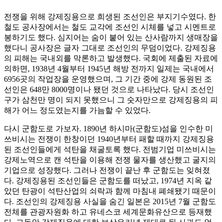
전쟁을 위해 강제징용으로 희생된 조선인은 부지기수였다. 한
철도 공사장에서는 철도 교각에 조선인 시체를 넣고 시멘트로
봉하기도 했다. 심지어는 숨이 붙어 있는 산사람까지 생매장을
했다니 공사장은 글자 그대로 조선인의 무덤이었다. 강제징용
의 피해는 국내외를 막론하고 발생했다. 국회에 제출된 자료에
의하면, 1938년 4월부터 1945년 해방 전까지 일제는 국내에서
6956곳의 작업장을 운영했으며, 그 기간 중에 강제 동원된 조
선인은 648만 8000명이나 됐던 것으로 나타났다. 당시 조선인
구가 삼천만 명이 되지 못했으니 그 숫자만으로 강제징용의 피
해가 어느 정도였는지를 가늠할 수 있었다.
다시 군함도로 가보자. 1890년 하시마(군함도)섬을 인수한 미
쓰비시는 전쟁이 한창이던 1940년부터 패할 때까지 강제징용
된 조선인들에게 석탄을 채굴토록 했다. 전범기업 미쓰비시는
강제노역으로 캔 석탄을 이용해 전쟁 물자를 생산했고 굴지의
기업으로 성장했다. 그러나 전쟁이 끝난 후 군함도는 잊혀졌
다. 강제징용된 조선인들은 군함도를 떠났고, 1974년 지옥 같
았던 탄광이 석탄산업의 쇠락과 함께 마침내 폐쇄됐기 때문이
다. 조선인의 강제징용 사실을 숨긴 일본은 2015년 7월 군함도
전체를 관광자원화 하고 유네스코 세계문화유산으로 등재했