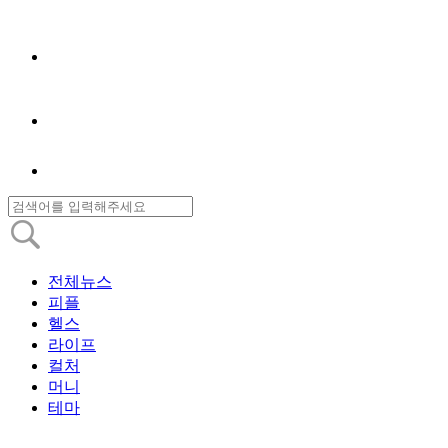
전체뉴스
피플
헬스
라이프
컬처
머니
테마