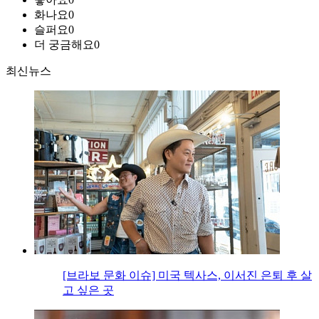
화나요
0
슬퍼요
0
더 궁금해요
0
최신뉴스
[브라보 문화 이슈] 미국 텍사스, 이서진 은퇴 후 살
고 싶은 곳