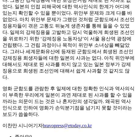
다. 그동안 강제징용에 대한 보상은커녕 제대로 된 사과도 없
었다. 일본의 인접 피해국에 대한 역사인식의 한계가 어디에
있는지 확인할 수 있을 뿐이었다. 위안부 문제와 크게 다를 바
없었다. 마치 위안부 문제가 그랬던 것처럼 군함도에서 조선인
징용자들이 겪은 고통도 뒤늦게 생존자를 통해 들을 수 있었
다. 일제의 강제징용을 고발하고 당시 억울하게 희생된 조선인
을 위로하기 위한 ‘강제징용 노동자상’이 서울 용산역 광장에
건립됐다. 그 건립 과정이나 목적이 위안부 소녀상을 빼닮았
다. 그러나 세계문화유산에 등재된 군함도에서 희생된 조선인
강제징용 희생자들에 대한 일본의 사과는 없다. 아직 위안부에
대해서도 제대로 된 사과를 하지 않고 있는 일본 정부가 강제
징용으로 희생된 조선인에 대해서 쉽게 사과할 것 같지도 않
다.
영화 군함도를 관람한 후 일제에 대한 정확한 인식과 역사의식
이 부족한 우리에게 일본이 과연 제대로 된 사과를 할 수 있을
까라는 의문이 드는 것은 나 혼자만의 생각일까. 왜곡된 역사
인식으로 인하여 영화가 손익분기점을 넘기지 못할 것이라는
보도가 씁쓸하다.
이찬만 시니어기자
bravopress@etoday.co.kr
좋아요
0