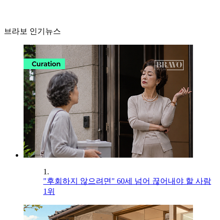
브라보 인기뉴스
1.
"후회하지 않으려면" 60세 넘어 끊어내야 할 사람
1위