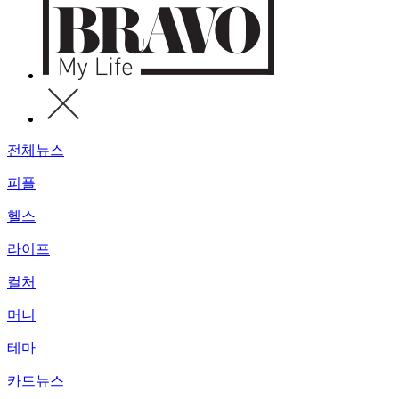
전체뉴스
피플
헬스
라이프
컬처
머니
테마
카드뉴스