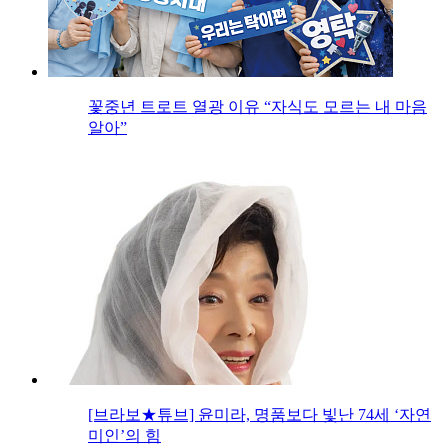
꽃중년 트로트 열광 이유 “자식도 모르는 내 마음
알아”
[브라보★튜브] 윤미라, 명품보다 빛난 74세 ‘자연
미인’의 힘