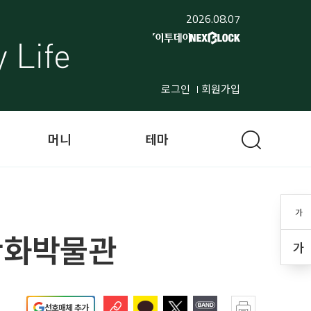
2026.08.07
로그인
회원가입
머니
테마
가
만화박물관
가
선호매체 추가