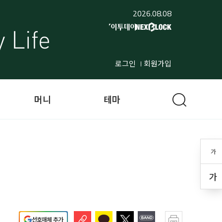
2026.08.08
로그인
회원가입
머니
테마
가
가
선호매체 추가