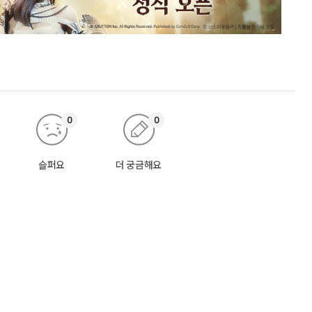
0
0
슬퍼요
더 궁금해요