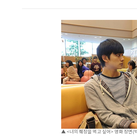
▲ <너의 췌장을 먹고 싶어> 영화 장면(