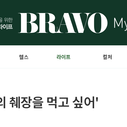
헬스
라이프
컬처
의 췌장을 먹고 싶어'