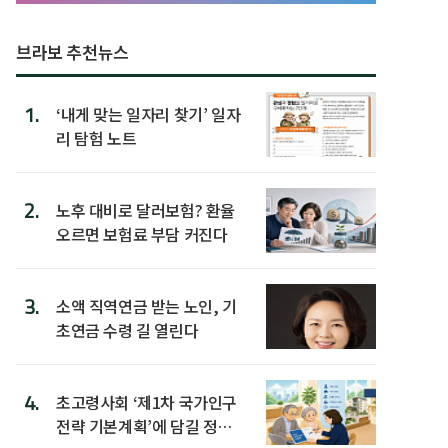
브라보 추천뉴스
1.
‘내게 맞는 일자리 찾기’ 일자
리 탐험 노트
2.
노후 대비로 달러보험? 환율
오르면 보험료 부담 커진다
3.
소액 직역연금 받는 노인, 기
초연금 수령 길 열린다
4.
초고령사회 ‘제1차 국가인구
전략 기본계획’에 담길 정책