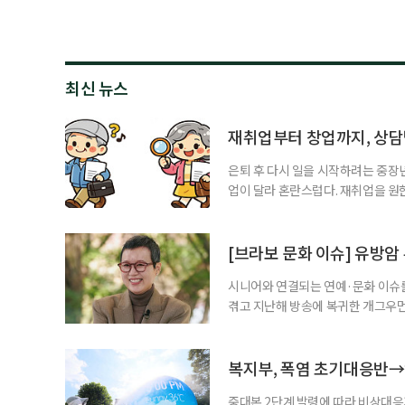
최신 뉴스
재취업부터 창업까지, 상
은퇴 후 다시 일을 시작하려는 중장
업이 달라 혼란스럽다. 재취업을 
여성새로일하기센터, 사회참여와 소
자신의 상황에 맞는 지원기관을 알고
준비부터 구직 수당까지 고용노동부
[브라보 문화 이슈] 유방암
업 지원 계획을 세
시니어와 연결되는 연예·문화 이슈를
겪고 지난해 방송에 복귀한 개그우먼
나 최근 개그맨 김영철의 유튜브 채
길을 끌었다. 투병 이후에도 자신의 
까. 오랜 방송 생활 뒤 전해진 투병
복지부, 폭염 초기대응반→
중대본 2단계 발령에 따라 비상대응기