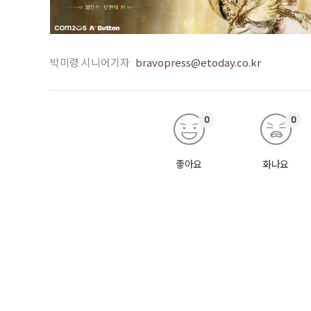
박미령 시니어기자
bravopress@etoday.co.kr
0
0
좋아요
화나요