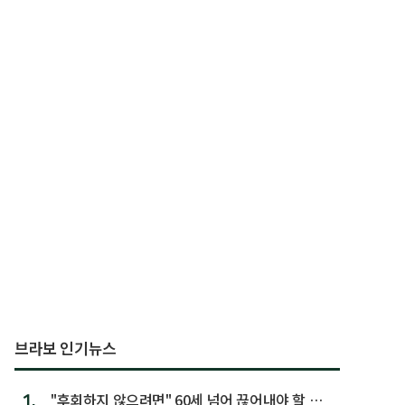
브라보 인기뉴스
1.
"후회하지 않으려면" 60세 넘어 끊어내야 할 사