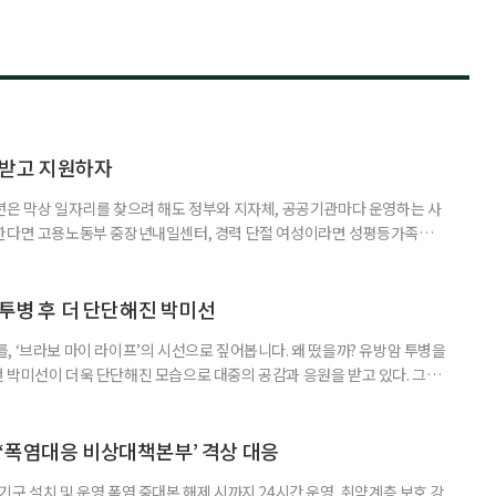
담받고 지원하자
년은 막상 일자리를 찾으려 해도 정부와 지자체, 공공기관마다 운영하는 사
원한다면 고용노동부 중장년내일센터, 경력 단절 여성이라면 성평등가족부
득을 함께 원한다면 보건복지부 노인일자리사업이 출발점이 될 수 있다.
 활용하는 것만으로도 새로운 일을 시작하는 문턱이 훨씬 낮아진다. 취업
 국민취업지원제도 구직활동이 쉽지 않은 사람을 위한 제도다. 개인별 취
 투병 후 더 단단해진 박미선
, ‘브라보 마이 라이프’의 시선으로 짚어봅니다. 왜 떴을까? 유방암 투병을
 박미선이 더욱 단단해진 모습으로 대중의 공감과 응원을 받고 있다. 그러
널에 출연한 그는 방송 활동을 그만하라는 악성 댓글을 받았다고 고백해 눈
삶을 이어가고 있는 박미선은 왜 이전보다 더 큰 관심과 사랑을 받고 있을
 소식 박미선은 재치 있는 말솜씨와 공감 능력으로
‘폭염대응 비상대책본부’ 격상 대응
구 설치 및 운영 폭염 중대본 해제 시까지 24시간 운영, 취약계층 보호 강