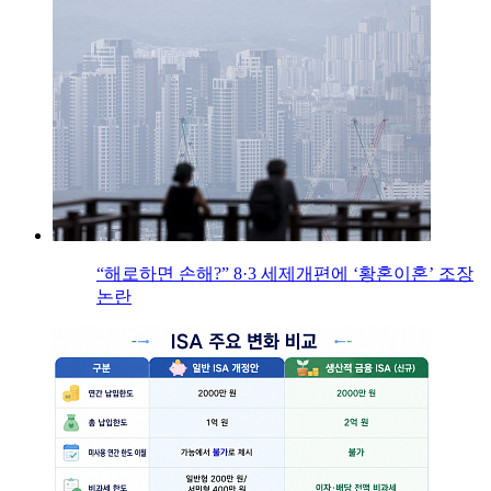
“해로하면 손해?” 8·3 세제개편에 ‘황혼이혼’ 조장
논란