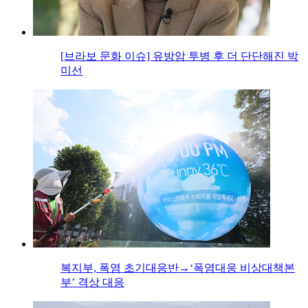
[브라보 문화 이슈] 유방암 투병 후 더 단단해진 박
미선
복지부, 폭염 초기대응반→‘폭염대응 비상대책본
부’ 격상 대응