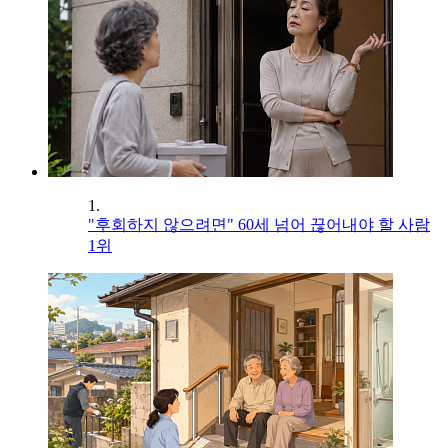
1.
"후회하지 않으려면" 60세 넘어 끊어내야 할 사람
1위