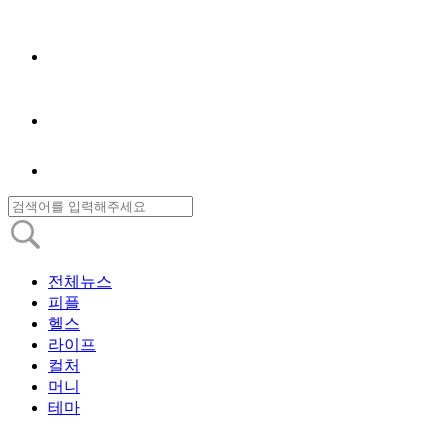
전체뉴스
피플
헬스
라이프
컬처
머니
테마