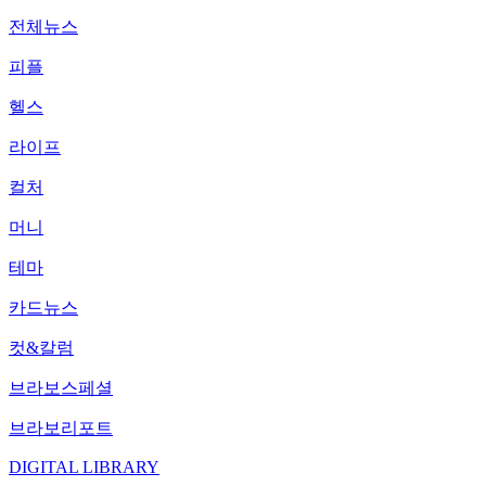
전체뉴스
피플
헬스
라이프
컬처
머니
테마
카드뉴스
컷&칼럼
브라보스페셜
브라보리포트
DIGITAL LIBRARY