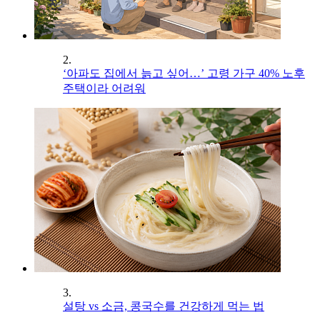
2.
‘아파도 집에서 늙고 싶어…’ 고령 가구 40% 노후
주택이라 어려워
3.
설탕 vs 소금, 콩국수를 건강하게 먹는 법