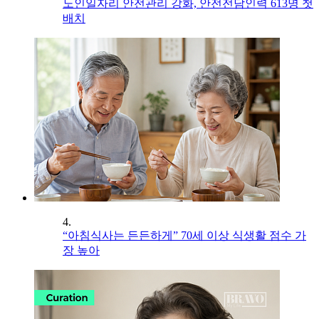
노인일자리 안전관리 강화, 안전전담인력 613명 첫
배치
4.
“아침식사는 든든하게” 70세 이상 식생활 점수 가
장 높아