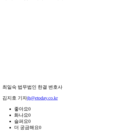
최일숙 법무법인 한결 변호사
김지호 기자
jh@etoday.co.kr
좋아요
0
화나요
0
슬퍼요
0
더 궁금해요
0