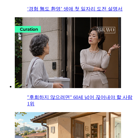
‘경험 無도 환영’ 생애 첫 일자리 도전 설명서
"후회하지 않으려면" 60세 넘어 끊어내야 할 사람
1위