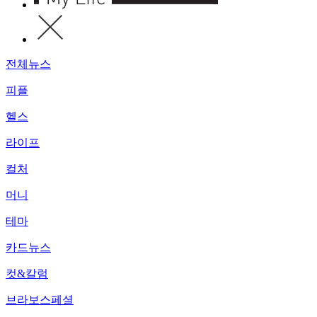
전체뉴스
피플
헬스
라이프
컬처
머니
테마
카드뉴스
컷&칼럼
브라보스페셜