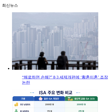
최신뉴스
“해로하면 손해?” 8·3 세제개편에 ‘황혼이혼’ 조장
논란