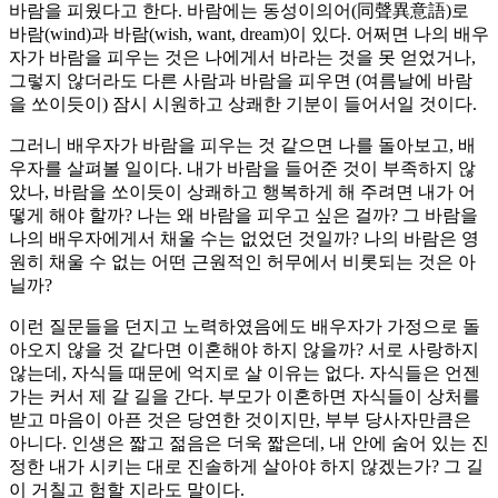
바람을 피웠다고 한다. 바람에는 동성이의어(同聲異意語)로
바람(wind)과 바람(wish, want, dream)이 있다. 어쩌면 나의 배우
자가 바람을 피우는 것은 나에게서 바라는 것을 못 얻었거나,
그렇지 않더라도 다른 사람과 바람을 피우면 (여름날에 바람
을 쏘이듯이) 잠시 시원하고 상쾌한 기분이 들어서일 것이다.
그러니 배우자가 바람을 피우는 것 같으면 나를 돌아보고, 배
우자를 살펴볼 일이다. 내가 바람을 들어준 것이 부족하지 않
았나, 바람을 쏘이듯이 상쾌하고 행복하게 해 주려면 내가 어
떻게 해야 할까? 나는 왜 바람을 피우고 싶은 걸까? 그 바람을
나의 배우자에게서 채울 수는 없었던 것일까? 나의 바람은 영
원히 채울 수 없는 어떤 근원적인 허무에서 비롯되는 것은 아
닐까?
이런 질문들을 던지고 노력하였음에도 배우자가 가정으로 돌
아오지 않을 것 같다면 이혼해야 하지 않을까? 서로 사랑하지
않는데, 자식들 때문에 억지로 살 이유는 없다. 자식들은 언젠
가는 커서 제 갈 길을 간다. 부모가 이혼하면 자식들이 상처를
받고 마음이 아픈 것은 당연한 것이지만, 부부 당사자만큼은
아니다. 인생은 짧고 젊음은 더욱 짧은데, 내 안에 숨어 있는 진
정한 내가 시키는 대로 진솔하게 살아야 하지 않겠는가? 그 길
이 거칠고 험할 지라도 말이다.