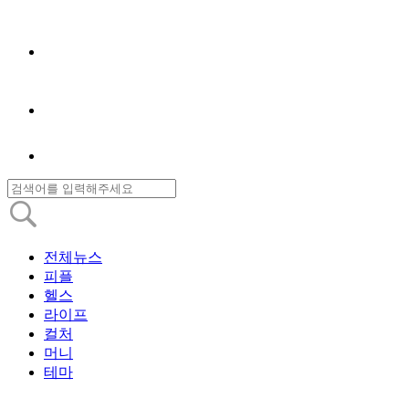
전체뉴스
피플
헬스
라이프
컬처
머니
테마