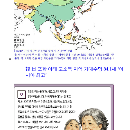
韓·日 포함 아태 고소득 지역 기대수명 84.1세 ‘아
시아 최고’