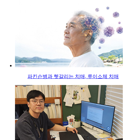
파킨슨병과 헷갈리는 치매, 루이소체 치매