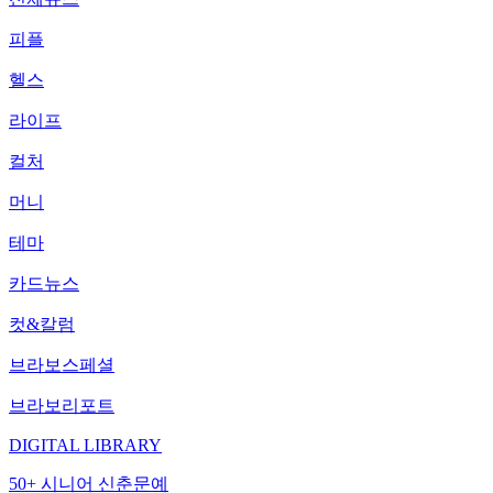
피플
헬스
라이프
컬처
머니
테마
카드뉴스
컷&칼럼
브라보스페셜
브라보리포트
DIGITAL LIBRARY
50+ 시니어 신춘문예