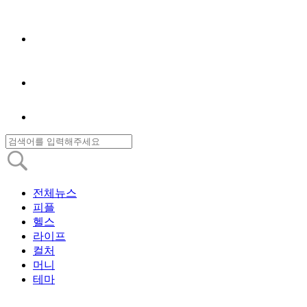
전체뉴스
피플
헬스
라이프
컬처
머니
테마