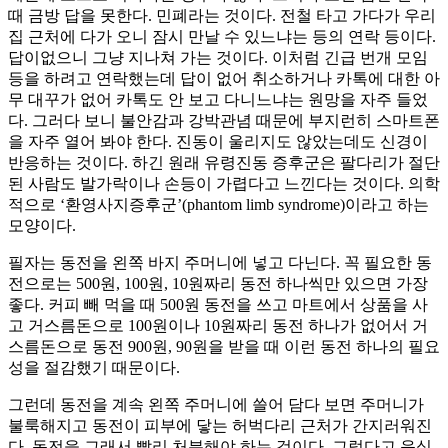
때 금방 답을 못한다. 민폐라는 것이다. 전철 타고 가다가 우리
집 근처에 다가 오니 잠시 만날 수 있느냐는 등의 연락 등이다.
답이없으니 그냥 지나쳐 가는 것이다. 이처럼 긴급 번개 모임
등을 하려고 연락했는데 답이 없어 취소하거나 카톡에 대한 아
무 대꾸가 없어 카톡도 안 보고 다니느냐는 원망을 자주 들었
다. 그러다 보니 불안감과 강박관념 때문에 부지런히 스마트폰
을 자주 열어 봐야 한다. 진동이 울리지도 않았는데도 신경이
반응하는 것이다. 하긴 원래 유령진동 증후군은 팔다리가 절단
된 사람도 발가락이나 손등이 가렵다고 느낀다는 것이다. 의학
적으로 ‘환영사지증후군’(phantom limb syndrome)이라고 하는
모양이다.
필자는 동전을 왼쪽 바지 주머니에 넣고 다닌다. 꼭 필요한 동
전으로는 500원, 100원, 10원짜리 동전 하나씩만 있으면 가장
좋다. 커피 빼 먹을 때 500원 동전을 쓰고 마트에서 상품을 사
고 거스름돈으로 100원이나 10원짜리 동전 하나가 없어서 거
스름돈으로 동전 900원, 90원을 받을 때 이런 동전 하나의 필요
성을 절감했기 때문이다.
그런데 동전을 계속 왼쪽 주머니에 쓸어 담다 보면 주머니가
불룩해지고 동전이 피부에 닿는 허벅다리 근처가 간지러워진
다. 동전을 그래서 빨리 처분해야 하는 것이다. 그렇다고 음식