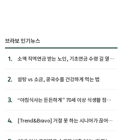
브라보 인기뉴스
1.
소액 직역연금 받는 노인, 기초연금 수령 길 열린
다
2.
설탕 vs 소금, 콩국수를 건강하게 먹는 법
3.
“아침식사는 든든하게” 70세 이상 식생활 점수
가장 높아
4.
[Trend&Bravo] 거절 못 하는 시니어가 끊어야
할 행동 5