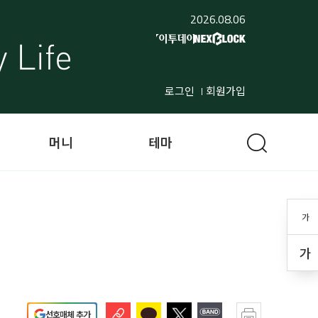
2026.08.06
로그인
회원가입
머니
테마
가
가
선호매체 추가