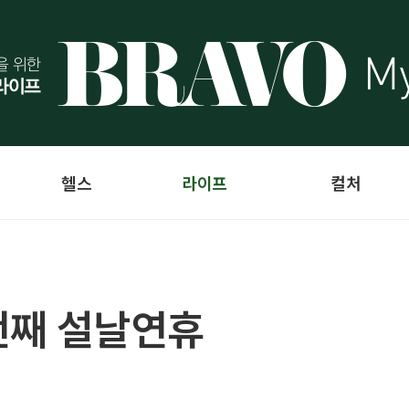
헬스
라이프
컬처
 번째 설날연휴