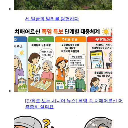
세 얼굴의 발리를 탐험하다
[만화로 보는 시니어 뉴스] 폭염 속 치매어르신 더
촘촘히 살펴요