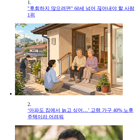
1.
"후회하지 않으려면" 60세 넘어 끊어내야 할 사람
1위
2.
‘아파도 집에서 늙고 싶어…’ 고령 가구 40% 노후
주택이라 어려워