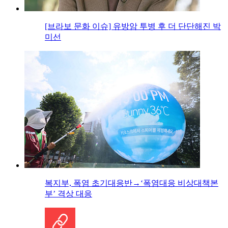
[브라보 문화 이슈] 유방암 투병 후 더 단단해진 박
미선
복지부, 폭염 초기대응반→‘폭염대응 비상대책본
부’ 격상 대응