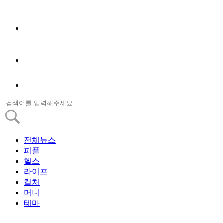
전체뉴스
피플
헬스
라이프
컬처
머니
테마