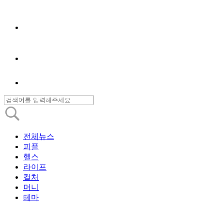
전체뉴스
피플
헬스
라이프
컬처
머니
테마