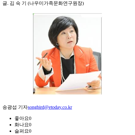
글. 김 숙 기 (나우미가족문화연구원장)
송광섭 기자
songbird@etoday.co.kr
좋아요
0
화나요
0
슬퍼요
0