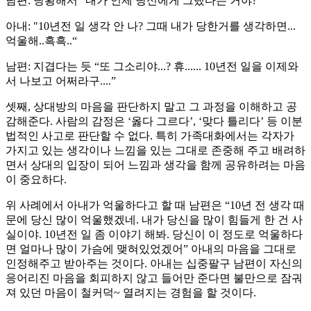
남편: 당황해서 “내가 언제 당신에게 그랬다는 거야?”
아내: "10년전 일 생각 안 나? 그때 내가 당한거를 생각하면...
억울해..흑흑..“
남편: 지겹다는 듯 “또 그소리야...? 휴...... 10년전 일을 이제와
서 나보고 어쩌라구....”
셋째, 상대방의 마음을 판단하지 말고 그 과정을 이해하고 공
감해준다. 사람의 감정은 ‘옳다 그르다’, ‘맞다 틀리다’ 등 이분
법적인 사고로 판단할 수 없다. 특히 가족대화에서는 각자가
가지고 있는 생각이나 느낌을 있는 그대로 존중해 주고 배려하
면서 상대의 입장이 되어 느낌과 생각을 함께 공유하려는 마음
이 중요하다.
위 사례에서 아내가 억울하다고 할 때 남편은 “10년 전 생각 때
문에 당신 많이 억울했겠네. 내가 당신을 많이 힘들게 한 건 사
실이야. 10년전 일 좀 이야기 해봐. 당신이 이 정도로 억울하다
면 얼마나 많이 가슴에 맺혀있었겠어” 아내의 마음을 그대로
인정해주고 받아주는 것이다. 아내는 십중팔구 남편이 자신의
응어리진 마음을 회피하지 않고 들어만 준다면 불만으로 잠궈
져 있던 마음이 철커덕~ 열려지는 경험을 할 것이다.