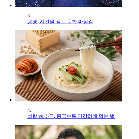
3.
광명, 시간을 걷는 문화 마실길
4.
설탕 vs 소금, 콩국수를 건강하게 먹는 법