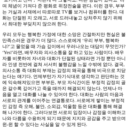
며 체념이 가져다 준 평화로 위장전술을 편다. 이런 경우, 부부
는 거실과 서재에서 따로따로 TV를 보거나 컴퓨터를 한다. 대
화는 단절된 지 오래고, 서로 드러내놓고 상처주지 않기 위해
서 최대한 부딪치지 않으려 한다.
우리 모두는 행복한 가정에 대한 소망은 간절하지만 현실은 불
만족스러운 경우가 더 많다. 스스로에게 ‘우리 부부, 행복하
냐?’고 물었을 때 가슴 깊이에서 우러나오는 대답이 무엇인가?
‘Yes!’라면, 배우자와 의사소통을 잘 하고 있는 사람이다. 배우
자를 비롯하여 자녀와 대화가 단절된 상태라면 가정 뿐만 아니
라 인생 전반에 걸쳐 서서히 불행감을 느낄 수밖에 없다. 결국,
의사소통 즉 대화의 부재는 감정의 왜곡을 통해 비극으로 치닫
는다는 얘기다. 언제부턴가 자기식대로 생각하고 판단하는 것
에 익숙해져있으면 부부든, 부모 자식간이든 부정적 감정의 골
은 갈수록 깊어가고 죽을 때까지 해결되지 않는다. 언제나 마
음을 열고 대화를 나눌 수 있어야 한다. 대화는 사람의 마음과
서로의 관계를 이어주는 연결통로다. 서로에게 쌓이는 부정적
인 감정 즉 오해, 불안, 소외감, 억울함 등은 대화를 통해 해결
해 나가야 한다. 그러다보면 서로의 입장이나 감정을 이해하고
나와 다름을 수용하게 되기 때문에 지지와 공감을 주고 받으며
윈-윈 할 수 있다는 사실을 알 수 있게 된다.