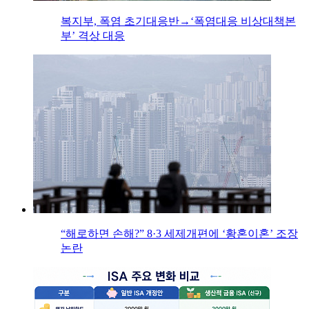
복지부, 폭염 초기대응반→‘폭염대응 비상대책본
부’ 격상 대응
“해로하면 손해?” 8·3 세제개편에 ‘황혼이혼’ 조장
논란