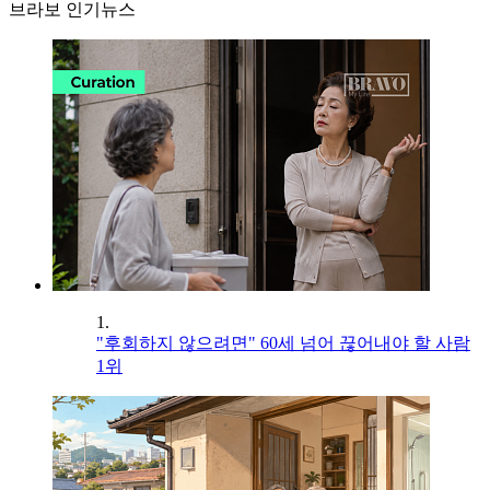
브라보 인기뉴스
1.
"후회하지 않으려면" 60세 넘어 끊어내야 할 사람
1위