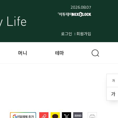
2026.08.07
로그인
회원가입
머니
테마
가
가
선호매체 추가