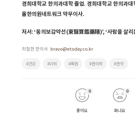
경희대학교 한의과대학 졸업. 경희대학교 한의과대학
올한의원네트워크 약무이사.
저서: ‘동의보감약선(東醫寶鑑藥膳)’, ‘사람을 살리
최철한 한의사
bravo@etoday.co.kr
#건강
#더위
#폭염
#한의학
#한약
0
0
좋아요
화나요