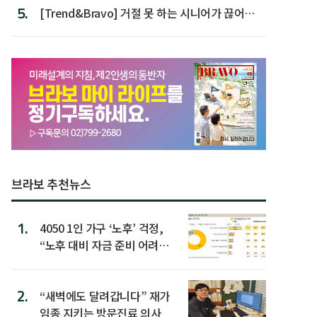
5.
[Trend&Bravo] 거절 못 하는 시니어가 끊어야
할 행동 5
브라보 추천뉴스
1.
4050 1인 가구 ‘노후’ 걱정,
“노후 대비 자금 준비 어려
워”
2.
“새벽에도 달려갑니다” 재가
임종 지키는 방문진료 의사