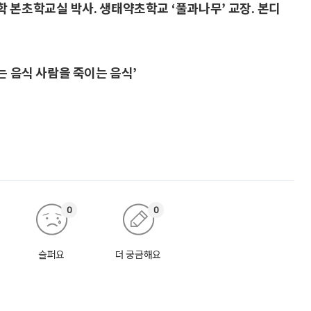
 본초학교실 박사. 생태약초학교 ‘풀과나무’ 교장. 본디
는 음식 사람을 죽이는 음식’
0
0
슬퍼요
더 궁금해요