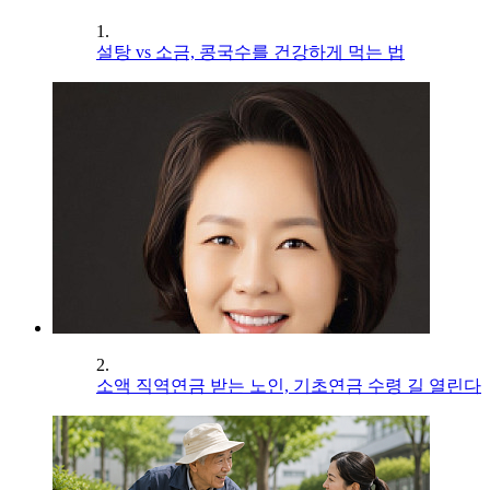
1.
설탕 vs 소금, 콩국수를 건강하게 먹는 법
2.
소액 직역연금 받는 노인, 기초연금 수령 길 열린다