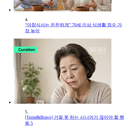
4.
“아침식사는 든든하게” 70세 이상 식생활 점수 가
장 높아
5.
[Trend&Bravo] 거절 못 하는 시니어가 끊어야 할 행
동 5