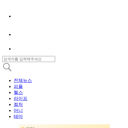
전체뉴스
피플
헬스
라이프
컬처
머니
테마