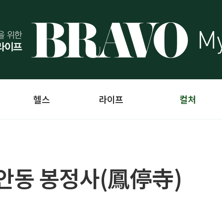
헬스
라이프
컬처
안동 봉정사(鳳停寺)