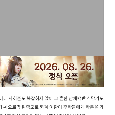
절 아래 사하촌도 복잡하지 않아 그 흔한 산채백반 식당가도
 거쳐 오르막 왼쪽으로 퇴계 이황이 후학들에게 학문을 가