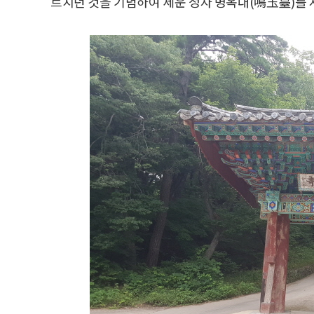
르치던 것을 기념하여 세운 정자 명옥대(鳴玉臺)를 지