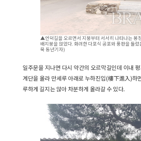
▲언덕길을 오르면서 지붕부터 서서히 나타나는 봉정
배지붕을 얹었다. 화려한 다포식 공포와 풍판을 둘렀는데
묵 동년기자)
일주문을 지나면 다시 약간의 오르막길인데 이내 평지
계단을 올라 만세루 아래로 누하진입(樓下進入)하면
루하게 길지는 않아 차분하게 올라갈 수 있다.