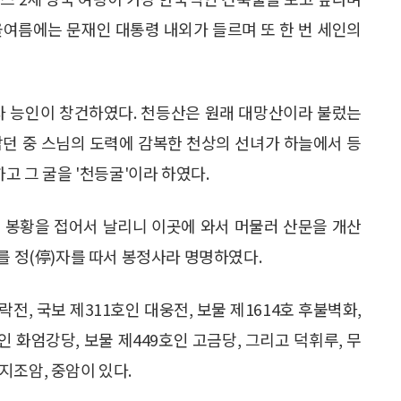
올여름에는 문재인 대통령 내외가 들르며 또 한 번 세인의
제자 능인이 창건하였다. 천등산은 원래 대망산이라 불렀는
닦던 중 스님의 도력에 감복한 천상의 선녀가 하늘에서 등
고 그 굴을 '천등굴'이라 하였다.
 봉황을 접어서 날리니 이곳에 와서 머물러 산문을 개산
를 정(停)자를 따서 봉정사라 명명하였다.
전, 국보 제311호인 대웅전, 보물 제1614호 후불벽화,
인 화엄강당, 보물 제449호인 고금당, 그리고 덕휘루, 무
지조암, 중암이 있다.