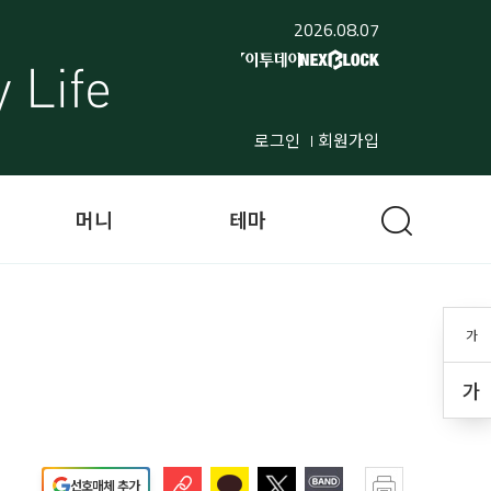
2026.08.07
로그인
회원가입
머니
테마
가
가
선호매체 추가