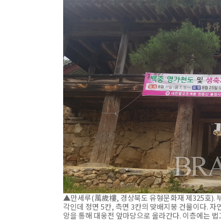
▲만세루(萬歲樓, 경상북도 유형문화재 제325호). 
각인데 정면 5칸, 측면 3칸의 맞배지붕 건물이다. 
앙을 통해 대웅전 앞마당으로 올라간다. 이층에는 법고