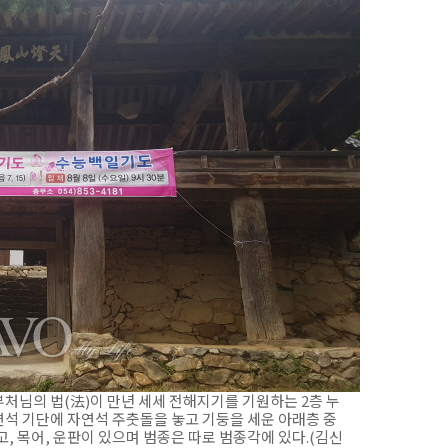
부처님의 법(法)이 만년 세세 전해지기를 기원하는 2층 누
자연석 기단에 자연석 주춧돌을 놓고 기둥을 세운 아래층 중
, 목어, 운판이 있으며 범종은 따로 범종각에 있다.(김신