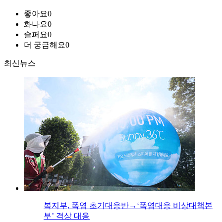
좋아요
0
화나요
0
슬퍼요
0
더 궁금해요
0
최신뉴스
복지부, 폭염 초기대응반→‘폭염대응 비상대책본
부’ 격상 대응