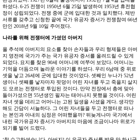
하셨다. 6·25 전쟁이 1950년 6월 25일 발생하여 1953년 휴전협
정이 성립되었다. 전쟁 중에 군에 입대한 것과 일치했다. 제반
서류를 갖추고 신청한 끝에 국가 유공자 증서가 전쟁참여 66년
만인 2018년 9월 10일 주어졌다.
나라를 위해 전쟁터에 가셨던 아버지
올 추석에 아버지의 묘소를 찾아 손자들과 우리 형제들은 아버
지 영전에 국가가 주는 국가 유공자 증서를 올려드릴 수 있게
되었다. 묘지를 찾은 90세 어머니께 여쭈어 보았다. 어머니는
기억을 더듬으며 놀라운 이야기를 하셨다. 우리 6남매 중 위로
셋을 낳고 26세에 군에 입대한 것이었다. 셋째인 누나가 52년
생이니 셋째를 낳자마자 핏덩이 어린 자녀를 두고 죽을지 살지
도 모르는 전쟁터로 투입된 것이다. 만약 전장에서 총에 맞아
돌아가셨으면 55년생인 필자는 태어나지 못했을 것이다. 어린
자녀 셋을 데리고 어머니는 고된 일생을 사셨을 게다. 생각만
해도 간담이 서늘하다. 그 어린 자녀들을 두고 전쟁터로 떠나
는 본인과 아내의 심정은 어떠했을까? 뒤늦게나마 국가에서
내린 국가유공자 증서가 아버지의 마음에 조금이나마 위로가
되기를 빌어 드렸다.
‘참 수고하셨습니다. 아버지! 이 유공자 증서를 받을 만 하시군