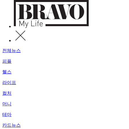
전체뉴스
피플
헬스
라이프
컬처
머니
테마
카드뉴스