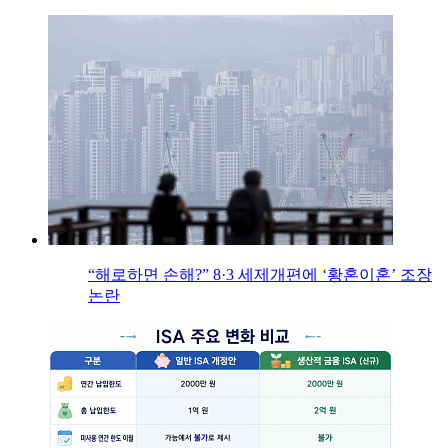
“해로하면 손해?” 8·3 세제개편에 ‘황혼이혼’ 조장
논란