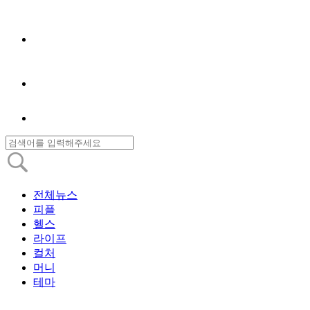
전체뉴스
피플
헬스
라이프
컬처
머니
테마