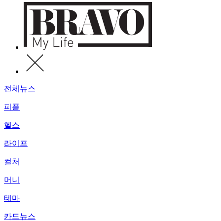
전체뉴스
피플
헬스
라이프
컬처
머니
테마
카드뉴스