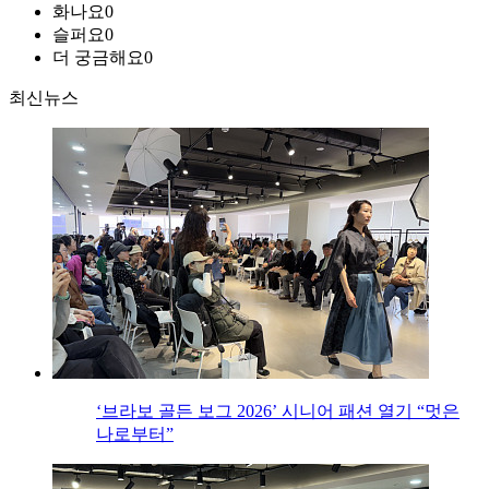
화나요
0
슬퍼요
0
더 궁금해요
0
최신뉴스
‘브라보 골든 보그 2026’ 시니어 패션 열기 “멋은
나로부터”