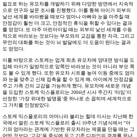
필요로 하는 유모차를 개발하기 위해 다양한 방면에서 지속적
으로 연구와 설문 조사를 진행했다. 이를 통해 아이가 외부의
낯선 세계를 바라봤을 때보다 엄마나 아빠와 눈을 마주칠 때
안정감이 훨씬 더 크고, 안정적인 휴식을 취할 수 있다는 결과
를 얻었다. 또 아주 어린아이일 때는 외부의 낯선 세계를 수동
적으로 바라보는 것보다는 부모와의 교감을 통한 자극, 그리고
무언의 대화를 하는 것이 뇌 발달에도 더 도움이 된다는 결과
도 얻었다.
이를 바탕으로 스토케는 업계 최초 유모차에 양대면 방식을 도
입해 아이가 일방적으로 앞쪽만 바라보는 것이 아니라 부모 쪽
도 볼 수 있게 했다. 또한 유모차 시트를 높여 이동 중에도 엄마
와 눈을 맞추고 신체 접촉을 할 수 있게 해, 아이에게 안정감을
주고 가족 간의 교감을 가능하게 했다. 유모차에 새로운 개념
을 도입한 스토케 익스플로리는 2004년 시사 주간지 ‘타임’이
선정한 ‘가장 위대한 발명품’중 하나로 손 꼽히며 세계적으로
그 가치를 인정받았다.
스토케 익스플로리의 어머니라 불리는 힐데 이사는 지난해 한
국에서 열린 스토케 익스플로리 출시 10주년 기념식에서 “아
기와 엄마라는 관계에 기반한 유모차라는 제품을 만들 때는 그
어떤 것보다 ‘교감’을 중심에 두고 기존 디자인의 경계를 무너