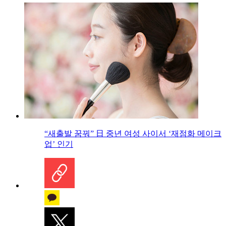
“새출발 꿈꿔” 日 중년 여성 사이서 ‘재점화 메이크
업’ 인기