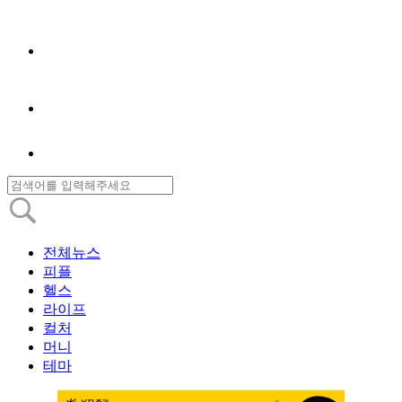
전체뉴스
피플
헬스
라이프
컬처
머니
테마