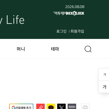
2026.08.08
로그인
회원가입
머니
테마
가
가
선호매체 추가