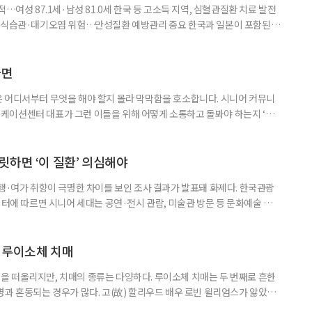
…여성 87.1세·남성 81.0세 한국 등 고소득 지역, 심혈관질환 치료 발전
한 식습관·대기오염 위험…만성질환 예방관리 중요 한국과 일본이 포함된 아
이 아시아 최고 수준을 기록했다는 분석 결과가 나왔다. 24일 고려대학교
동건 경희대 교수 공동 연구팀은 아시아 34개국의 지난 34년간 보건 지표를
 이번 연구에는 고려대와 경희대를 비롯해 연세대, 워싱턴대 보건계량평
다면
 어디서부터 무엇을 해야 할지 몰라 막막함을 호소합니다. 시니어 커뮤니
케이션센터 대표가 그런 이들을 위해 어떻게 소통하고 돌봐야 하는지 ‘치
니다. 자녀들이 어머니를 돌보기 위해 노력하는 모습을 보니 진정한 ‘가족의
키워내신 어머니가 얼마나 훌륭한 분인지 짐작도 되고요. 사실 우리 모두 아주
으로 인식했습니다. 대개 두 살 무렵이 되면 ‘거울 속의 나’를 알아보지요.
릿하면 ‘이 질환’ 의심해야
여행·여가 취향이 극명한 차이를 보인 조사 결과가 발표돼 화제다. 한국관광
이터에 따르면 시니어 세대는 공연·전시 관람, 미술관 방문 등 문화예술 공간
다. 반면 2030세대는 자연경관 공원이나 사찰 등 비교적 조용한 공간을
경향을 보였다. 이는 세대별로 여행을 통해 얻고자 하는 가치가 달라졌음을
 불확실성 속에 2030세대는 심리적 휴식과 복잡한 생각을 비워내는
 루이소체 치매
 떠올리지만, 치매의 종류는 다양하다. 루이소체 치매는 두 번째로 흔한
병과 혼동되는 경우가 많다. 고(故) 할리우드 배우 로빈 윌리엄스가 앓았던
 22일 ‘세계 뇌의 날’을 맞아 루이소체 치매에 관한 궁금증을 박기형 가천