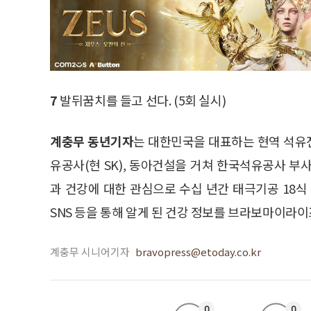
7
발뒤꿈치를 들고 선다. (5회 실시)
계충무 동년기자
는 대한민국을 대표하는 현역 석유
유공사(현 SK), 동아건설을 거쳐 한국석유공사 부
과 건강에 대한 관심으로 수십 년간 태극기공 18식
SNS 등을 통해 알게 된 건강 정보를 브라보마이라
계충무 시니어기자
bravopress@etoday.co.kr
0
0