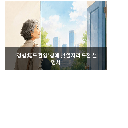
‘경험 無도 환영’ 생애 첫 일자리 도전 설
명서