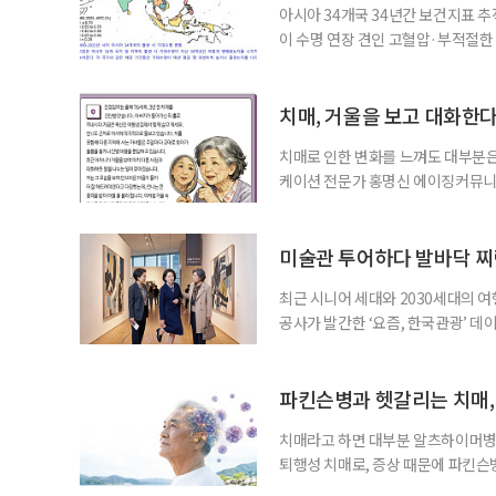
아시아 34개국 34년간 보건지표 추적
이 수명 연장 견인 고혈압·부적절
시아·태평양 고소득 지역의 기대수명
에 따르면 강지승 고려대 교수와 연
분석한 장기 추적 결과를 발표했다.
치매, 거울을 보고 대화한
치매로 인한 변화를 느껴도 대부분은
케이션 전문가 홍명신 에이징커뮤니
매 케어’에 관한 궁금증을 풀어드립
힘’이 느껴집니다. 그런 자녀들을 
어릴 때는 거울 속 모습을 다른 사람
미술관 투어하다 발바닥 찌
최근 시니어 세대와 2030세대의 
공사가 발간한 ‘요즘, 한국관광’ 데
을 찾는 비중이 증가한 것으로 나타났
찾아 휴식과 내면 회복에 집중하는 
보여준다. 일각에선 취업난과 경제적
파킨슨병과 헷갈리는 치매,
치매라고 하면 대부분 알츠하이머병을
퇴행성 치매로, 증상 때문에 파킨슨
질환으로 알려져 관심을 모았다. 7월