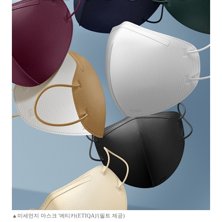
▲미세먼지 마스크 '에티카(ETIQA)'(필트 제공)