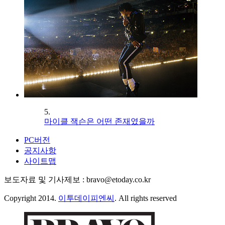
5.
마이클 잭슨은 어떤 존재였을까
PC버전
공지사항
사이트맵
보도자료 및 기사제보 : bravo@etoday.co.kr
Copyright 2014.
이투데이피엔씨
. All rights reserved