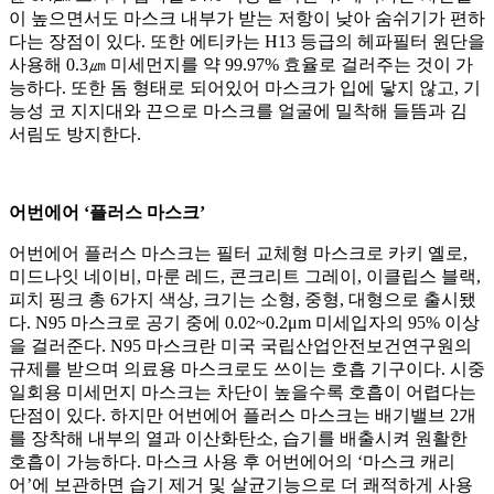
이 높으면서도 마스크 내부가 받는 저항이 낮아 숨쉬기가 편하
다는 장점이 있다. 또한 에티카는 H13 등급의 헤파필터 원단을
사용해 0.3㎛ 미세먼지를 약 99.97% 효율로 걸러주는 것이 가
능하다. 또한 돔 형태로 되어있어 마스크가 입에 닿지 않고, 기
능성 코 지지대와 끈으로 마스크를 얼굴에 밀착해 들뜸과 김
서림도 방지한다.
어번에어 ‘플러스 마스크’
어번에어 플러스 마스크는 필터 교체형 마스크로 카키 옐로,
미드나잇 네이비, 마룬 레드, 콘크리트 그레이, 이클립스 블랙,
피치 핑크 총 6가지 색상, 크기는 소형, 중형, 대형으로 출시됐
다. N95 마스크로 공기 중에 0.02~0.2μm 미세입자의 95% 이상
을 걸러준다. N95 마스크란 미국 국립산업안전보건연구원의
규제를 받으며 의료용 마스크로도 쓰이는 호흡 기구이다. 시중
일회용 미세먼지 마스크는 차단이 높을수록 호흡이 어렵다는
단점이 있다. 하지만 어번에어 플러스 마스크는 배기밸브 2개
를 장착해 내부의 열과 이산화탄소, 습기를 배출시켜 원활한
호흡이 가능하다. 마스크 사용 후 어번에어의 ‘마스크 캐리
어’에 보관하면 습기 제거 및 살균기능으로 더 쾌적하게 사용