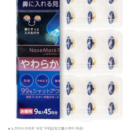
▲노즈마스크피트 '네오' 9개입(망고헬스케어 제공)