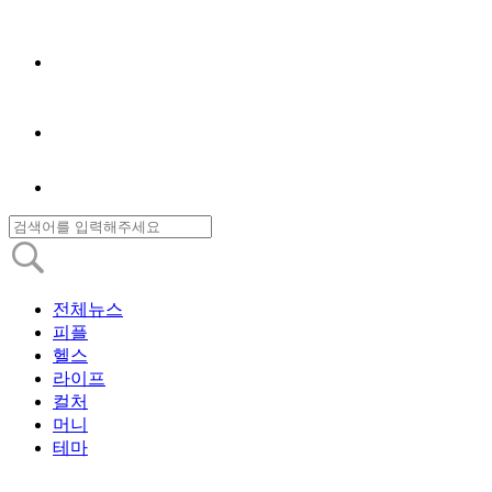
전체뉴스
피플
헬스
라이프
컬처
머니
테마