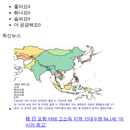
좋아요
0
화나요
0
슬퍼요
0
더 궁금해요
0
최신뉴스
韓·日 포함 아태 고소득 지역 기대수명 84.1세 ‘아
시아 최고’