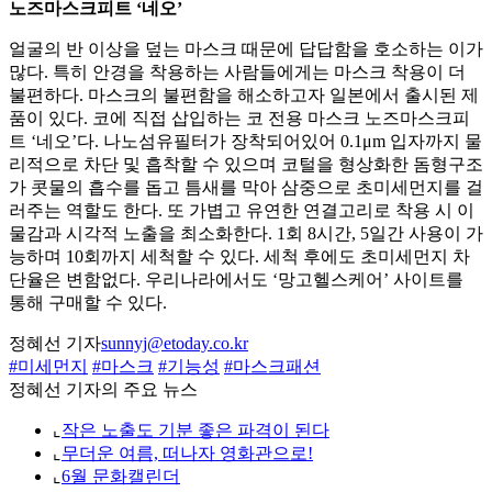
노즈마스크피트 ‘네오’
얼굴의 반 이상을 덮는 마스크 때문에 답답함을 호소하는 이가
많다. 특히 안경을 착용하는 사람들에게는 마스크 착용이 더
불편하다. 마스크의 불편함을 해소하고자 일본에서 출시된 제
품이 있다. 코에 직접 삽입하는 코 전용 마스크 노즈마스크피
트 ‘네오’다. 나노섬유필터가 장착되어있어 0.1μm 입자까지 물
리적으로 차단 및 흡착할 수 있으며 코털을 형상화한 돔형구조
가 콧물의 흡수를 돕고 틈새를 막아 삼중으로 초미세먼지를 걸
러주는 역할도 한다. 또 가볍고 유연한 연결고리로 착용 시 이
물감과 시각적 노출을 최소화한다. 1회 8시간, 5일간 사용이 가
능하며 10회까지 세척할 수 있다. 세척 후에도 초미세먼지 차
단율은 변함없다. 우리나라에서도 ‘망고헬스케어’ 사이트를
통해 구매할 수 있다.
정혜선 기자
sunnyj@etoday.co.kr
#미세먼지
#마스크
#기능성
#마스크패션
정혜선 기자의 주요 뉴스
⌞
작은 노출도 기분 좋은 파격이 된다
⌞
무더운 여름, 떠나자 영화관으로!
⌞
6월 문화캘린더