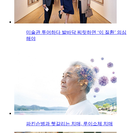
미술관 투어하다 발바닥 찌릿하면 ‘이 질환’ 의심
해야
파킨슨병과 헷갈리는 치매, 루이소체 치매