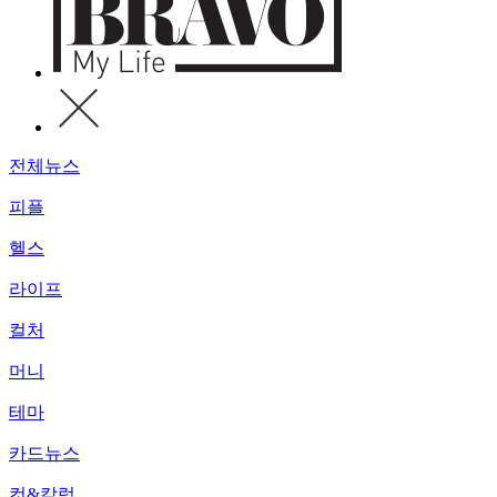
전체뉴스
피플
헬스
라이프
컬처
머니
테마
카드뉴스
컷&칼럼