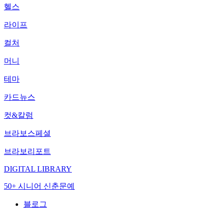
헬스
라이프
컬처
머니
테마
카드뉴스
컷&칼럼
브라보스페셜
브라보리포트
DIGITAL LIBRARY
50+ 시니어 신춘문예
블로그