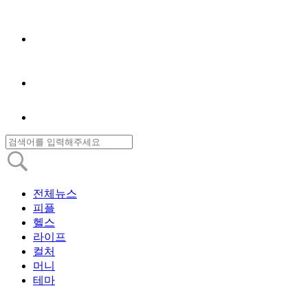
전체뉴스
피플
헬스
라이프
컬처
머니
테마