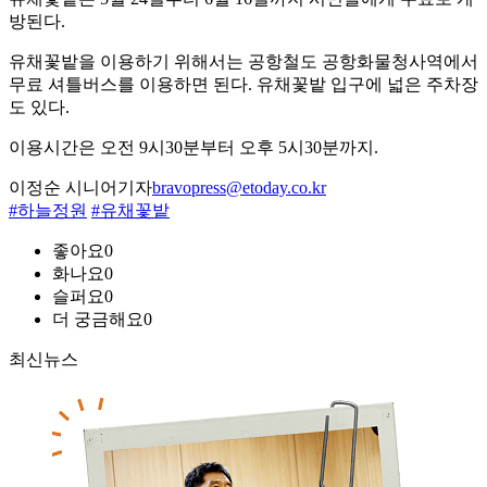
방된다.
유채꽃밭을 이용하기 위해서는 공항철도 공항화물청사역에서
무료 셔틀버스를 이용하면 된다. 유채꽃밭 입구에 넓은 주차장
도 있다.
이용시간은 오전 9시30분부터 오후 5시30분까지.
이정순 시니어기자
bravopress@etoday.co.kr
#하늘정원
#유채꽃밭
좋아요
0
화나요
0
슬퍼요
0
더 궁금해요
0
최신뉴스