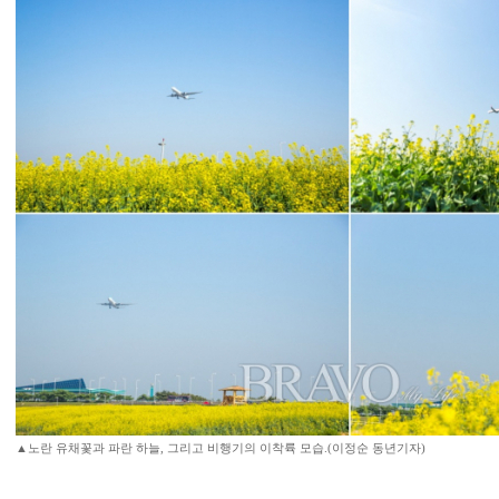
▲노란 유채꽃과 파란 하늘, 그리고 비행기의 이착륙 모습.(이정순 동년기자)