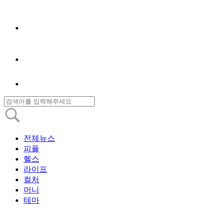
전체뉴스
피플
헬스
라이프
컬처
머니
테마