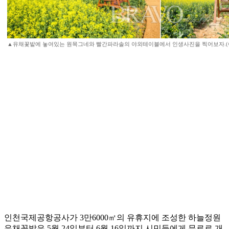
▲유채꽃밭에 놓여있는 원목그네와 빨간파라솔의 야외테이블에서 인생사진을 찍어보자.(
인천국제공항공사가 3만6000㎡의 유휴지에 조성한 하늘정원
유채꽃밭은 5월 24일부터 6월 16일까지 시민들에게 무료로 개