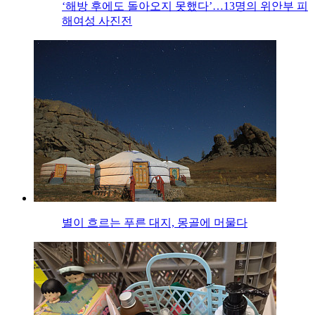
‘해방 후에도 돌아오지 못했다’…13명의 위안부 피
해여성 사진전
별이 흐르는 푸른 대지, 몽골에 머물다