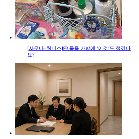
[사우나+웰니스]④ 목욕 가방에 ‘이것’도 챙겼나
요?