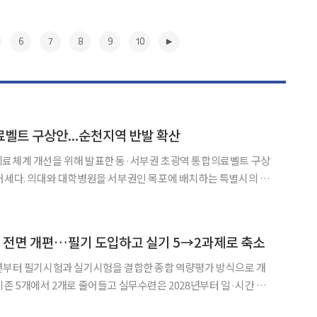
6
7
8
9
10
벨트 구상안...순천지역 반발 확산
의료체계 개선을 위해 발표한 동·서부권 초광역 통합의료벨트 구상
치하는 특별시의 계
부추겼다는 지적이 나온다. 순천대는 28일 순천시청에서 기자회견을 열어 초광역통합의료벨
▶
년 전면 개편…필기 도입하고 실기 5→2과제로 축소
2년부터 필기시험과 실기시험을 결합한 종합 역량평가 방식으로 개
기존 5개에서 2개로 줄어들고 실무수련은 2028년부터 일·시간 단