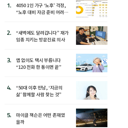
1.
4050 1인 가구 ‘노후’ 걱정,
“노후 대비 자금 준비 어려
워”
2.
“새벽에도 달려갑니다” 재가
임종 지키는 방문진료 의사
3.
앱 없이도 택시 부릅니다
“120 전화 한 통이면 끝”
4.
“50대 이후 만남, ‘지금의
삶’ 함께할 사람 찾는 것”
5.
마이클 잭슨은 어떤 존재였
을까