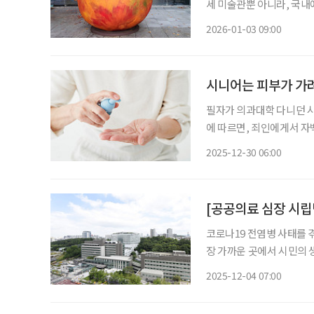
세 미술관뿐 아니라, 국내
인상주의가 한창이던 시기
2026-01-03 09:00
드문 기회다. 두 화가는 
시니어는 피부가 가
필자가 의과대학 다니던 시절 피
에 따르면, 죄인에게서 자
부 가려움증이 그만큼 사람
2025-12-30 06:00
양증(搔癢症, Pruritus
코로나19 전염병 사태를 
장 가까운 곳에서 시민의 
지금, 공공의료는 단순한 
2025-12-04 07:00
수행하고 있다. 브라보마
환자 전