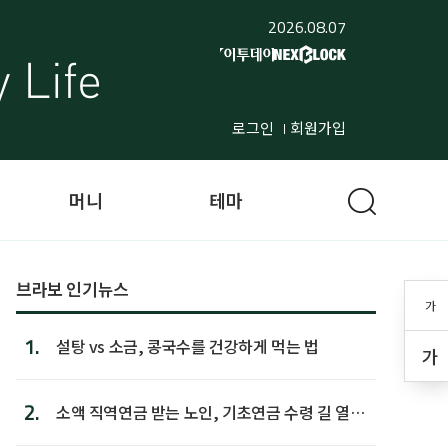
2026.08.07
로그인
회원가입
머니
테마
브라보 인기뉴스
가
1.
설탕 vs 소금, 콩국수를 건강하게 먹는 법
가
2.
소액 직역연금 받는 노인, 기초연금 수령 길 열린
다