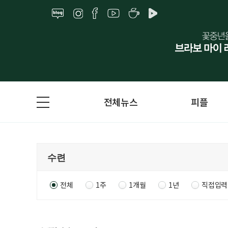
전체뉴스
피플
전체
1주
1개월
1년
직접입력