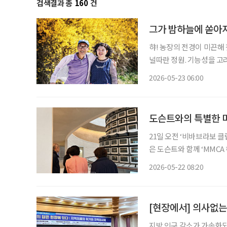
검색결과 총
160
건
그가 밤하늘에 쏟아지
햐! 농장의 전경이 미끈해
널따란 정원. 기능성을 고
경관은 또 어떻고. 저만치
2026-05-23 06:00
토하며 생동한다. 농장과 
도슨트와의 특별한 미
21일 오전 ‘비바브라보 
은 도슨트와 함께 ‘MMCA
듣고 감상을 나누는 문화 
2026-05-22 08:20
[현장에서] 의사없는
지방 인구 감소가 가속화되