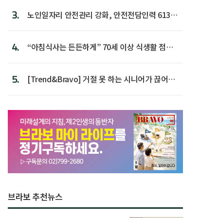
3.
노인일자리 안전관리 강화, 안전전담인력 613명
첫 배치
4.
“아침식사는 든든하게” 70세 이상 식생활 점수
가장 높아
5.
[Trend&Bravo] 거절 못 하는 시니어가 끊어야
할 행동 5
브라보 추천뉴스