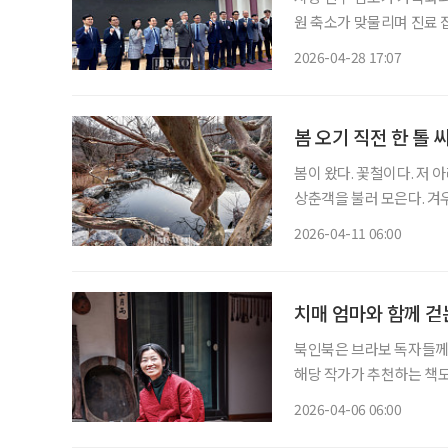
원 축소가 맞물리며 진료 
질환을 앓는 중장년·고령층
2026-04-28 17:07
봄 오기 직전 한 톨
봄이 왔다. 꽃철이다. 저
상춘객을 불러 모은다. 겨
유, 매화나무, 동백 등 이
2026-04-11 06:00
정원엔 아직 봄이 도착하지
치매 엄마와 함께 걷
북인북은 브라보 독자들께 
해당 작가가 추천하는 책도 함께 즐겨보세요. 대문을 
입술에서 터져 나온 거친 
2026-04-06 06:00
았다. 평화롭던 혜화동 한