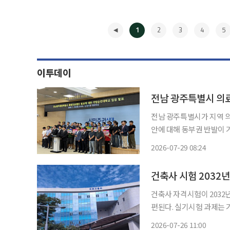
1
2
3
4
5
이투데이
전남 광주특별시 의료
전남 광주특별시가 지역 
안에 대해 동부권 반발이 거세다. 의대와 대학병원을 서부권인 목포에 배
획이 알려졌다. 이에 순천대와 순천시가 반발하고 목포대와 통합 협상도 결국 결렬돼 갈등만
2026-07-29 08:24
◀
건축사 시험 2032
건축사 자격시험이 203
편된다. 실기시험 과제는 
위로 관리된다. 국토교통부는 글로벌 경쟁력을 갖춘 건축 전문가를 양성하기 위해 ‘건축사 자
2026-07-26 11:00