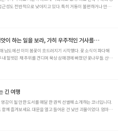
접근성도 전반적으로 낮아지고 있다. 특히 거동이 불편하거나 만성
은 병원 접근성이 떨어질 경우 치료가 지연될 가능성이 크다.
2027년 시행을 앞둔 ‘지역의사제’의 실효성에 관심이 쏠리는 이유다. 28일
 씨앗이 하는 일을 보라, 가히 우주적인 거사를…
 아래 남도에선 이미 봄꽃이 흐드러지기 시작했다. 꽃 소식이 파다해
우내 헐벗은 채 추위를 견디며 묵상 삼매경에 빠졌던 꽃나무들. 산수
제 제 세상을 만났다. 그러나 여기 충남 태안 산기슭에 있는 안골동산
 않았다. 산간의 봄색은 더디 배달되게 마련이다
는 긴 여행
영감이 될 만한 도서를 매달 한 권씩 선별해 소개하는 코너입니다.
열고 들어온 건 낯선 괴물이었다. 엄마의
말들이 정갈한 서까래 사이를 칼날처럼 파고들 때, 나는 비로소 깨달
옥에 가장 슬프고도 치열한 전쟁이 시작되었음을. 우리