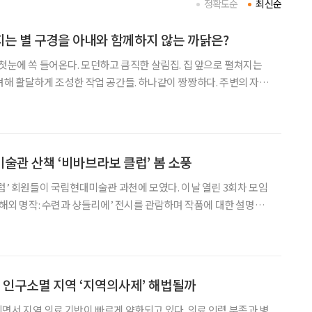
정확도순
최신순
는 별 구경을 아내와 함께하지 않는 까닭은?
 첫눈에 쏙 들어온다. 모던하고 큼직한 살림집. 집 앞으로 펼쳐지는
려해 활달하게 조성한 작업 공간들. 하나같이 짱짱하다. 주변의 자연
에선 방금 바다에서 건져 올린 고등어처럼 싱싱한 야산들이 초록을
맞닿은 뒤편의 솔숲 역시 수려하고 그윽해 인상적이다.
술관 산책 ‘비바브라보 클럽’ 봄 소풍
클럽’ 회원들이 국립현대미술관 과천에 모였다. 이날 열린 3회차 모임
 해외 명작: 수련과 샹들리에’ 전시를 관람하며 작품에 대한 설명을
체험 프로그램으로 진행됐다. 단비가 내리는 가운데 회원들은 전시
장 곳곳을 천천히 이동하며 작품 감상과 대화를 이어갔다. 관람에 앞서
 인구소멸 지역 ‘지역의사제’ 해법될까
면서 지역 의료 기반이 빠르게 약화되고 있다. 의료 인력 부족과 병