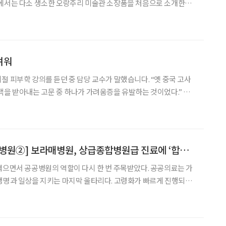
에서는 다소 생소한 오랑주리 미술관 소장품을 처음으로 소개한다.
에 활동한 세잔과 르누아르의 작품을 한자리에서 비교할 수 있는
같은 인상주의에서 출발했지만 서로 다른 방향으로 독창적인 화풍을
려워
부학 강의를 듣던 중 담당 교수가 말했습니다. “옛 중국 고사
백을 받아내는 고문 중 하나가 가려움증을 유발하는 것이었다.” 피
을 괴롭힐 수 있다는 얘깁니다. 피부에 나타나는 가려움증, 일명 소
)은 꽤나 큰 고통을 유발하곤 합니다. 가
[공공의료 심장 시립병원②] 보라매병원, 상급종합병원급 진료에 ‘합리적 비용’
겪으면서 공공병원의 역할이 다시 한 번 주목받았다. 공공의료는 가
생명과 일상을 지키는 마지막 울타리다. 고령화가 빠르게 진행되는
진료 기관을 넘어 지역사회 돌봄, 취약계층 의료안전망이란 역할을
이라이프는 서울시 내에서 공공의료를 제공하는 시립병원(정신질