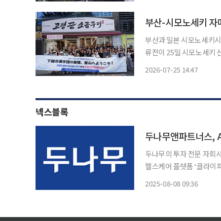
격제도 개편안’을 마련하고
부산-시모노세키 자
부산과 일본 시모노세키시의
류전이 25일 시모노세키 
미래세대가 우정을 쌓고 양
2026-07-25 14:47
미를 더했다. 25일 오전 관부훼리를 이용해 부산항국제여객터미널에 도착한 시모노세키 선
수
넥스블록
두나무의 투자 전문 자회사
헬스케어 플랫폼 ‘클라이
이번 투자는 2024년 첫 
2025-08-08 09:36
한프로젝트는 정신과 전문의들