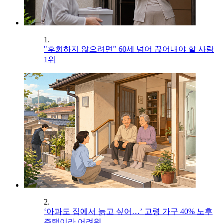
1.
"후회하지 않으려면" 60세 넘어 끊어내야 할 사람
1위
2.
‘아파도 집에서 늙고 싶어…’ 고령 가구 40% 노후
주택이라 어려워