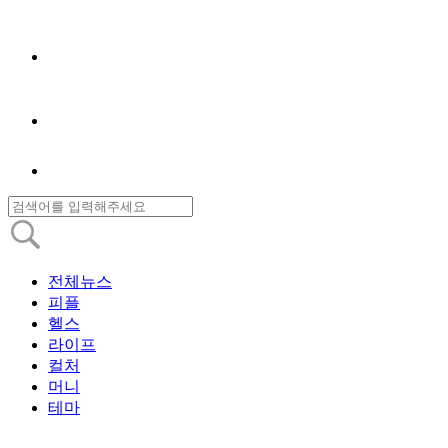
전체뉴스
피플
헬스
라이프
컬처
머니
테마