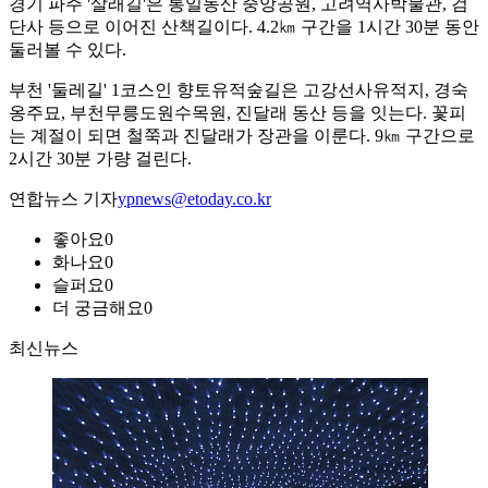
경기 파주 '살래길'은 통일동산 중앙공원, 고려역사박물관, 검
단사 등으로 이어진 산책길이다. 4.2㎞ 구간을 1시간 30분 동안
둘러볼 수 있다.
부천 '둘레길' 1코스인 향토유적숲길은 고강선사유적지, 경숙
옹주묘, 부천무릉도원수목원, 진달래 동산 등을 잇는다. 꽃피
는 계절이 되면 철쭉과 진달래가 장관을 이룬다. 9㎞ 구간으로
2시간 30분 가량 걸린다.
연합뉴스 기자
ypnews@etoday.co.kr
좋아요
0
화나요
0
슬퍼요
0
더 궁금해요
0
최신뉴스