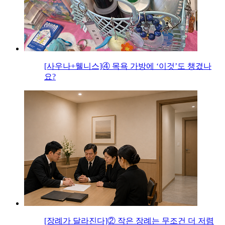
[사우나+웰니스]④ 목욕 가방에 ‘이것’도 챙겼나
요?
[장례가 달라진다]② 작은 장례는 무조건 더 저렴