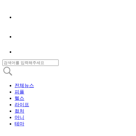
전체뉴스
피플
헬스
라이프
컬처
머니
테마