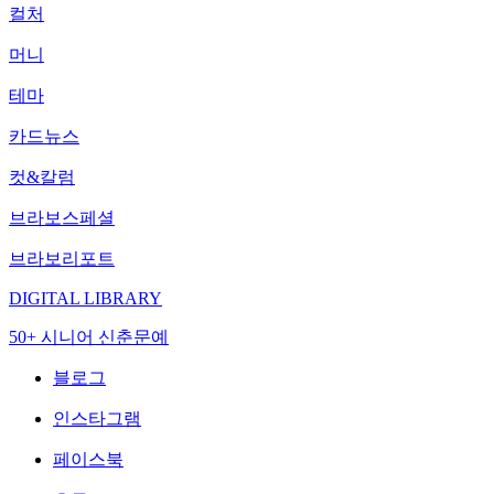
컬처
머니
테마
카드뉴스
컷&칼럼
브라보스페셜
브라보리포트
DIGITAL LIBRARY
50+ 시니어 신춘문예
블로그
인스타그램
페이스북