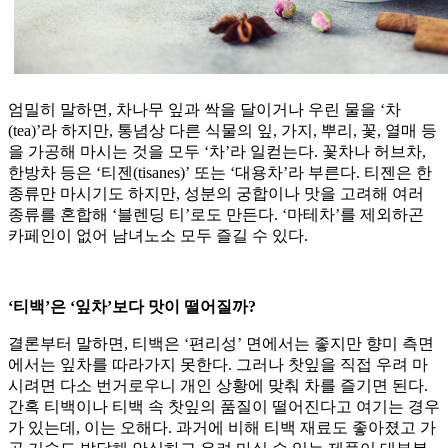
엄밀히 말하면, 차나무 잎과 싹을 달이거나 우린 물을 ‘차
(tea)’라 하지만, 통념상 다른 식물의 잎, 가지, 뿌리, 꽃, 열매 등
을 가공해 마시는 것을 모두 ‘차’라 일컫는다. 꽃차나 허브차,
한방차 등은 ‘티젠(tisanes)’ 또는 ‘대용차’라 부른다. 티젠은 한
종류만 마시기도 하지만, 성분의 궁합이나 맛을 고려해 여러
종류를 혼합해 ‘블렌딩 티’로도 만든다. ‘마테차’를 제외하곤
카페인이 없어 남녀노소 모두 즐길 수 있다.
‘티백’은 ‘잎차’보다 맛이 떨어질까?
결론부터 말하면, 티백은 ‘편리성’ 면에서는 좋지만 향미 측면
에서는 잎차를 따라가지 못한다. 그러나 찻잎을 직접 우려 마
시려면 다소 번거로우니 개인 상황에 맞춰 차를 즐기면 된다.
간혹 티백이나 티백 속 찻잎의 품질이 떨어진다고 여기는 경우
가 있는데, 이는 오해다. 과거에 비해 티백 재료도 좋아졌고 가