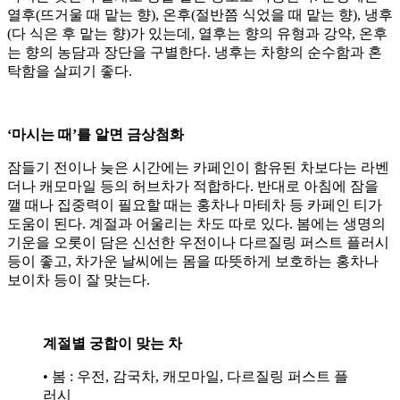
열후(뜨거울 때 맡는 향), 온후(절반쯤 식었을 때 맡는 향), 냉후
(다 식은 후 맡는 향)가 있는데, 열후는 향의 유형과 강약, 온후
는 향의 농담과 장단을 구별한다. 냉후는 차향의 순수함과 혼
탁함을 살피기 좋다.
‘마시는 때’를 알면 금상첨화
잠들기 전이나 늦은 시간에는 카페인이 함유된 차보다는 라벤
더나 캐모마일 등의 허브차가 적합하다. 반대로 아침에 잠을
깰 때나 집중력이 필요할 때는 홍차나 마테차 등 카페인 티가
도움이 된다. 계절과 어울리는 차도 따로 있다. 봄에는 생명의
기운을 오롯이 담은 신선한 우전이나 다르질링 퍼스트 플러시
등이 좋고, 차가운 날씨에는 몸을 따뜻하게 보호하는 홍차나
보이차 등이 잘 맞는다.
계절별 궁합이 맞는 차
• 봄 : 우전, 감국차, 캐모마일, 다르질링 퍼스트 플
러시