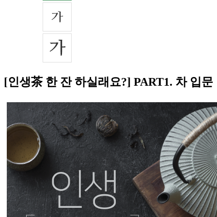
[인생茶 한 잔 하실래요?] PART1. 차 입문