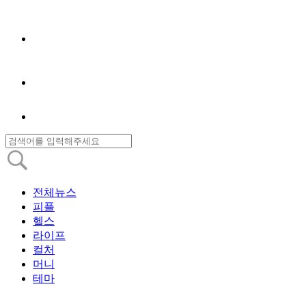
전체뉴스
피플
헬스
라이프
컬처
머니
테마