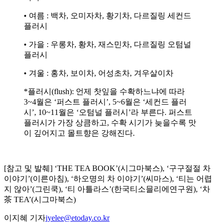
• 여름 : 백차, 오미자차, 황기차, 다르질링 세컨드
플러시
• 가을 : 우롱차, 황차, 재스민차, 다르질링 오텀널
플러시
• 겨울 : 홍차, 보이차, 어성초차, 겨우살이차
*플러시(flush): 언제 찻잎을 수확하느냐에 따라
3~4월은 ‘퍼스트 플러시’, 5~6월은 ‘세컨드 플러
시’, 10~11월은 ‘오텀널 플러시’라 부른다. 퍼스트
플러시가 가장 상큼하고, 수확 시기가 늦을수록 맛
이 깊어지고 몰트향은 강해진다.
[참고 및 발췌] ‘THE TEA BOOK’(시그마북스), ‘구구절절 차
이야기’(이른아침), ‘하오명의 차 이야기’(씨마스), ‘티는 어렵
지 않아’(그린쿡), ‘티 아틀라스’(한국티소믈리에연구원), ‘차
茶 TEA’(시그마북스)
이지혜 기자
jyelee@etoday.co.kr