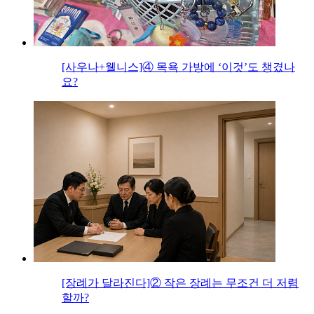
[사우나+웰니스]④ 목욕 가방에 ‘이것’도 챙겼나
요?
[장례가 달라진다]② 작은 장례는 무조건 더 저렴
할까?