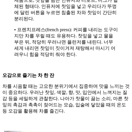
제품으로, 찻잎을 담는 인퓨저와 티포트, 머그가 일
체된 형태다. 인퓨저에 찻잎을 넣고 우리다가 뚜껑
에 달린 버튼을 누르면 침출된 차와 찻잎이 간단히
분리된다.
• 프렌치프레스(french press): 커피를 내리는 도구이
지만 차를 우릴 때도 유용하다. 찻잎을 넣고 물을
부은 뒤, 적당히 우러나면 플런저를 내린다. 너무
세게 내리면 찻잎이 짓이겨져 재탕해서 마시기 어
려우니 힘을 적당히 줘야 한다.
오감으로 즐기는 차 한 잔
차를 시음할 때는 고요한 분위기에서 집중하며 맛을 느끼는 것
이 중요하다. 우러난 찻잎, 색깔, 향, 맛, 입안에서 느껴지는 질
감 등을 세밀하게 관찰한다. 나아가 찻물이 끓는 소리, 마른 찻
잎의 촉감과 촉촉이 젖어드는 모습, 입술에 닿았을 때의 온도
등 오감을 활용해 차를 즐긴다.