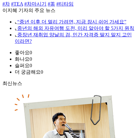
#차
#TEA
#차마시기
#茶
#티타임
이지혜 기자의 주요 뉴스
⌞
“중년 이후 더 멀리 가려면, 지금 잠시 쉬어 가세요”
⌞
중년의 해외 자유여행 도전, 미리 알아야 할 5가지 원칙
⌞
중장년 재취업 양날의 검, 민간 자격증 딸지 말지 고민
이라면?
좋아요
0
화나요
0
슬퍼요
0
더 궁금해요
0
최신뉴스