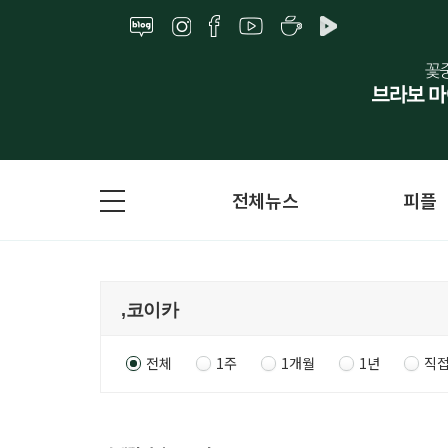
전체뉴스
피플
전체
1주
1개월
1년
직