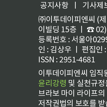
공지사항
ㅣ
기사제
㈜이투데이피엔씨 (제호
이빌딩 15층 ㅣ ☎ 02)
등록번호 : 서울아02992
인 : 김상우 ㅣ 편집인
ISSN : 2951-4681
이투데이피엔씨 임직원
윤리강령
및 실천규정을
브라보 마이 라이프의
저작권법의 보호를 받