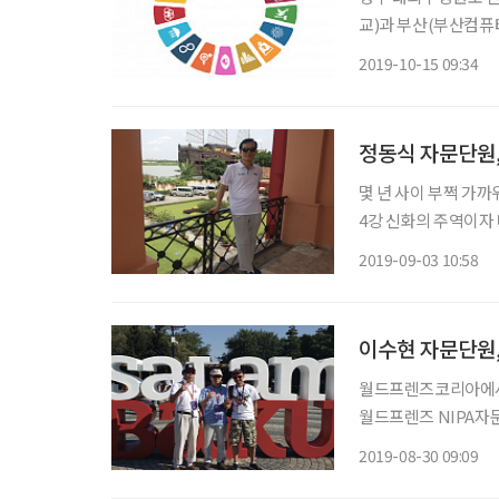
교)과 부산(부산컴퓨
험’을 실시한다. 시행 6회째를 맞은 ‘ODA 일반자격시험’은 국제개발협력 관련 기본지식을 전
2019-10-15 09:34
반적으로 측정하는 시
정동식 자문단원, 
몇 년 사이 부쩍 가까
4강 신화의 주역이자
독의 활약이 크게 작용
2019-09-03 10:58
알리며 실질적인 협력
이수현 자문단원
월드프렌즈코리아에서 
월드프렌즈 NIPA자문
증된 전문가를 찾기 
2019-08-30 09:09
겠지만 전체 직위가 