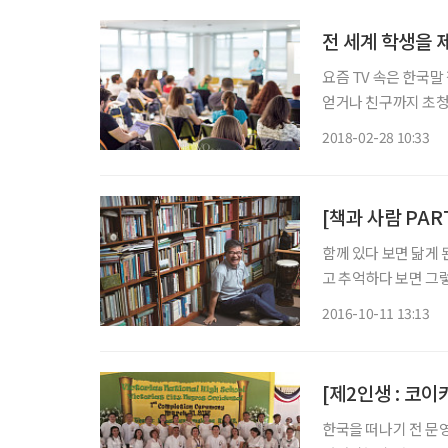
전 세계 학생을 
요즘 TV 속은 한국
얻거나 친구까지 초청
풍속도다. 이렇게 시
2018-02-28 10:33
문화가족의 증가도 이
[책과 사람 PAR
함께 있다 보면 닮게 
고 추억하다 보면 그
(ReDI) 이태주(李
2016-10-11 13:13
던 모든 것들이 책 사
한국을 떠나기 전 문