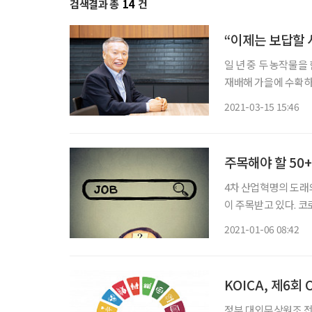
검색결과 총
14
건
“이제는 보답할
일 년 중 두 농작물을
재배해 가을에 수확하
에서는 3모작도 가능
2021-03-15 15:46
이들이 있다. 구자삼(
주목해야 할 50
4차 산업혁명의 도래와
이 주목받고 있다. 코
날 전망이다. 이에 
2021-01-06 08:42
경험을 살린다면 기회
KOICA, 제6회
정부 대외무상원조 전