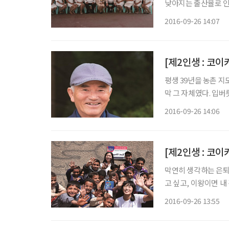
낮아지는 출산율로 인
온 학원을 정리해야 
2016-09-26 14:07
평생 39년을 농촌 
막 그 자체였다. 입
신을 위한 준비는 없
2016-09-26 14:06
증산과 농업기술 근대화
[제2인생 : 코
막연히 생각하는 은퇴
고 싶고, 이왕이면 내
닐까. 불가능할 것 같
2016-09-26 13:55
것. 세계에서 활약한 