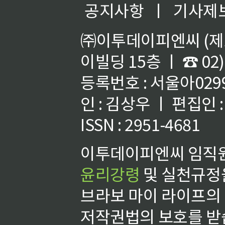
공지사항
ㅣ
기사제
㈜이투데이피엔씨 (제호
이빌딩 15층 ㅣ ☎ 02)
등록번호 : 서울아02992
인 : 김상우 ㅣ 편집인
ISSN : 2951-4681
이투데이피엔씨 임직원
윤리강령
및 실천규정을
브라보 마이 라이프의
저작권법의 보호를 받