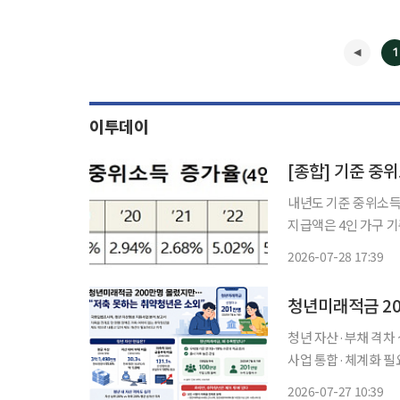
1
이투데이
[종합] 기준 중
내년도 기준 중위소득
지급액은 4인 가구 기준 221만
장관 주재로 중앙생활보
2026-07-28 17:39
중위소득’, ‘기초생
청년미래적금 20
청년 자산·부채 격차
사업 통합·체계화 필요 정부의 청년 자산형성 지원 정책이 흥행을 이어가고 있지만 정
여력이 없는 취약청년
2026-07-27 10:39