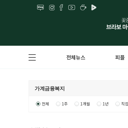
전체뉴스
피플
전체
1주
1개월
1년
직