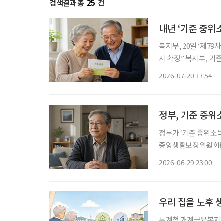
검색결과 총
25
건
내년 ‘기준 중위
복지부, 20일 ‘제7
지 확정” 복지부, 기준 
새롭게 적용할 ‘기준 
2026-07-20 17:54
초연금 선정 기준에 
정부, 기준 중위
정부가 ‘기준 중위소득’을 새롭
중앙생활보장위원회를 
정부는 추가 논의를 거
2026-06-29 23:00
중위소득은 ‘국민기초
우리 집을 노후 
통계청 가계금융복지조