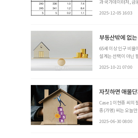
과 국가데이터처, 금
83%가 아직 은퇴하지
2025-12-05 16:03
9.6%에 불과했다. 반
부동산밖에 없는 
65세 이상 인구 비율
설계는 선택이 아닌 
은 안정적인 노후 생활
2025-10-21 07:00
자산은 5억 원이 넘
자칫하면 애물단지
Case 1 이현종 씨의 절대농지 
종(가명) 씨는 오늘만
이라 고민이 이만저만 
2025-06-30 08:00
다. 마침 오랜 친구가