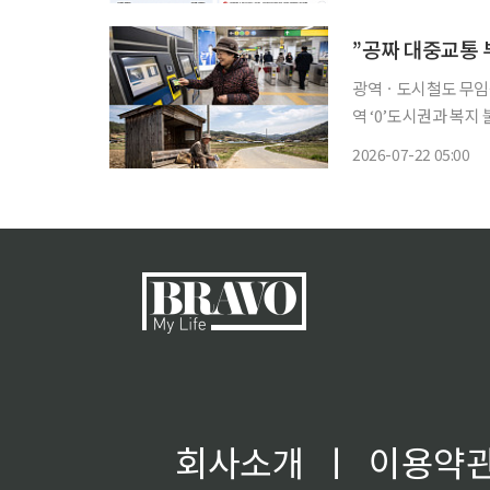
광역ㆍ도시철도 무임
역 ‘0’도시권과 복지 불균형도 심각 “자가용이 없으면 움직
나. 여긴 지하철은커녕 버스도 안 다니는데…
2026-07-22 05:00
씨의 푸념이다. 농사일
회사소개
ㅣ
이용약