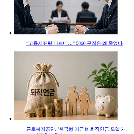
“고용지표랑 다르네…” 5060 구직은 왜 줄었나
근로복지공단, ‘한국형 기금형 퇴직연금 모델 개