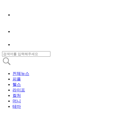
전체뉴스
피플
헬스
라이프
컬처
머니
테마