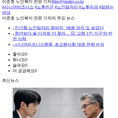
이준호 노인복지 전문 기자
jhlee@etoday.co.kr
#시니어비즈니스
#노후빈곤
#노인일자리
#노후자금
#일하는
여성
이준호 노인복지 전문 기자의 주요 뉴스
⌞
민간형 노인일자리 참여자, ‘배움 의지’도 높았다
⌞
청년보다 술·디저트 더 찾아… 日 '고령 1인 가구'의 반
전 식탁
⌞
시니어비즈니스학회, 초고령사회 대응 전략 논의
좋아요
0
화나요
0
슬퍼요
0
더 궁금해요
0
최신뉴스