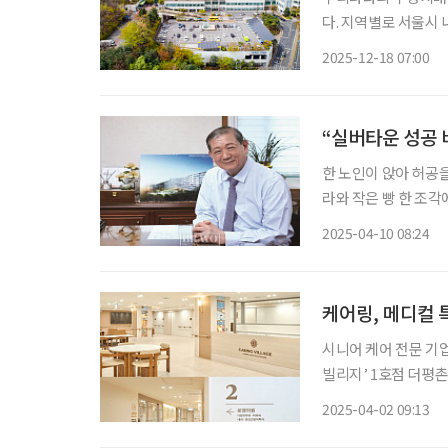
다. 지역별로 서울시 
로 노인성 질환에 대
2025-12-18 07:00
환자를 위한 공공의료
“실버타운 성공 
한 노인이 앉아 허공을
라와 작은 빵 한 조각
보는 동양인 청년이 
2025-04-10 08:24
모양이라 생각했다. 
케어링, 메디컬 
시니어 케어 전문 기
빌리지’ 1호점 더평촌을 이달부
접근성과 어르신 생활
2025-04-02 09:13
빌리지 더평촌은 가정