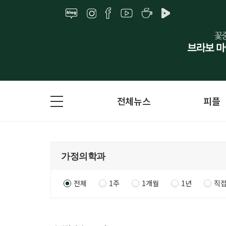
전체뉴스
피플
전체
1주
1개월
1년
직