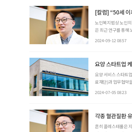
[칼럼] “50세
노인복지법상 노인의 기
은 최근 연구를 통해 
부터 주름뿐 아니라 
2024-09-12 08:57
하게
요양 스타트업 케
요양 서비스 스타트업
료재단)과 업무협약을 체결했다. 통합재가 서비스와 지역 사
‘의료·요양 원스톱’ 체계 구축에 나설 계
2024-07-05 08:23
우와 가평의료재단의 
각종 혈관질환 
흔히 콜레스테롤은 지