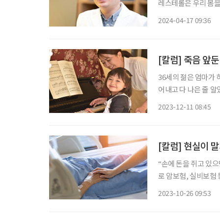
레스테롤은 우리 몸을
포막을 구성하는 성분
2024-04-17 09:36
소화와 흡수에 필요한
[칼럼] 죽음 앞
36세의 젊은 엄마가 하
어내고 다 나은 줄 알
전념했지만 암은 멈추
2023-12-11 08:45
우리 병원 호스피스로
[칼럼] 현실이 
“손에 돈을 쥐고 있으면 
로 암보험, 실비보험 
형병원에서 항암치료를
2023-10-26 09:53
라고 했는데 모녀는 도