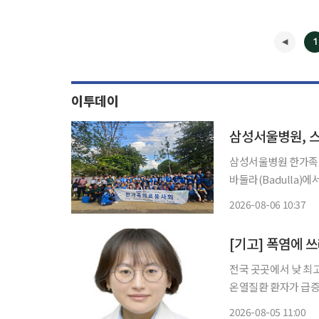
1
이투데이
삼성서울병원, 
삼성서울병원 한가족의
바둘라(Badulla)에서 
의료진 및 직원 가족,
2026-08-06 10:37
NGO 희망친구 기아
[기고] 폭염에 
전국 곳곳에서 낮 최
온열질환 환자가 급증
부터 8월 3일까지 누적 온
2026-08-05 11:00