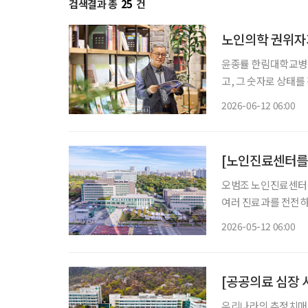
검색결과 총
25
건
노인의학 권위자가
윤종률 한림대학교병원 명예교수
고, 그 숫자로 상태를
국내 노인의학 권위자
2026-06-12 06:00
기한다. “혈압
[노인진료센터를
오범조 노인진료센터센터장· 서민정 교수 
여러 진료과를 전전하
는 곳이다. 기존 외래 진료가 짧은 시간에 한 가지 질환 중심으로 이뤄진다면, 노인진료센터는
2026-05-12 06:00
신규 환자 기준 한 명
[공공의료 심장 
우리나라의 추정치매환자