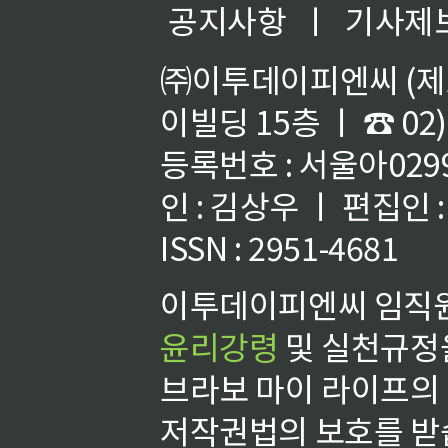
공지사항
ㅣ
기사제
㈜이투데이피엔씨 (제호
이빌딩 15층 ㅣ ☎ 02)
등록번호 : 서울아02992
인 : 김상우 ㅣ 편집인
ISSN : 2951-4681
이투데이피엔씨 임직원
윤리강령
및 실천규정을
브라보 마이 라이프의
저작권법의 보호를 받