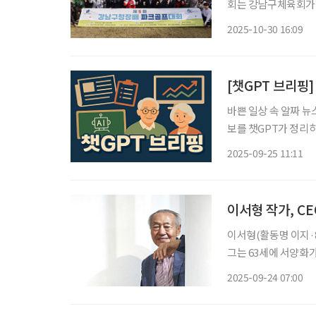
회는 강남구체육회가
이 대회에는 지역 내 
2025-10-30 16:09
츠 
[챗GPT 브리핑]
바쁜 일상 속 알짜 뉴
보를 챗GPT가 정리하고 편집국
급여는 기업과 최대 1
2025-09-25 11:11
기업 450곳이 참여한
이서형 작가, C
이서형(활동명 이지·8
그는 63세에 서양화가
에 세 번째 개인전 ‘
2025-09-24 07:00
맞았다. 이제 화가를 