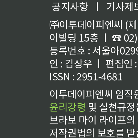
공지사항
ㅣ
기사제
㈜이투데이피엔씨 (제호
이빌딩 15층 ㅣ ☎ 02)
등록번호 : 서울아02992
인 : 김상우 ㅣ 편집인
ISSN : 2951-4681
이투데이피엔씨 임직원
윤리강령
및 실천규정을
브라보 마이 라이프의
저작권법의 보호를 받