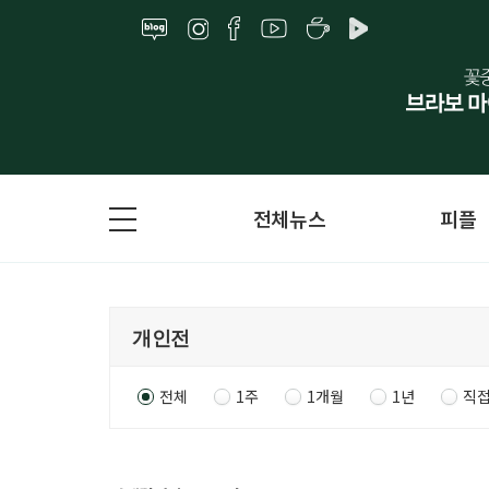
전체뉴스
피플
전체
1주
1개월
1년
직