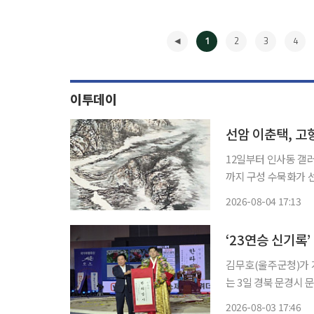
1
2
3
4
이투데이
선암 이춘택, 고
12일부터 인사동 갤
까지 구성 수묵화가 선암(仙巖) 이춘택이 설악산 공룡능선과 고향 단양의 풍경을 담은 작품
으로 관람객을 만난다.
2026-08-04 17:13
제작한 수묵산수 21점
◀
‘23연승 신기록
김무호(울주군청)가 개
는 3일 경북 문경시
회’ 한라급(105㎏
2026-08-03 17:46