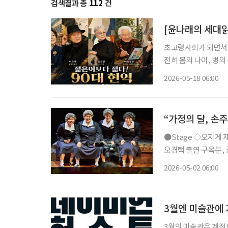
검색결과 총
112
건
[윤나래의 세대읽
초고령사회가 되면서 우
전히 몸의 나이, 병의
은 무엇일까. 최근 주
2026-05-18 06:00
수란 단지 오래 살아
“가정의 달, 손
●Stage ◇오지게 재밌는 가시나들 일정 5월 15일 ~ 6월 28일 장소 국립극장 하늘극장 연출
오경택 출연 구옥분, 김
지컬 ‘오지게 재밌는
2026-05-02 06:00
곡 가시나들’과 에세
3월엔 미술관에
3월의 미술관은 계절