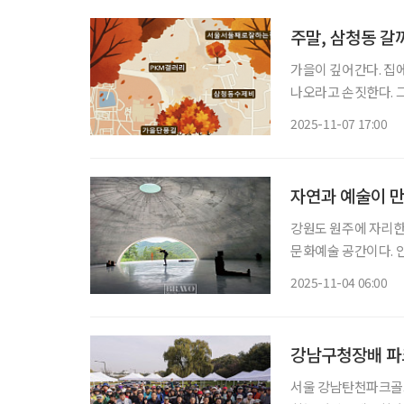
주말, 삼청동 갈
가을이 깊어간다. 집
나오라고 손짓한다. 
어가면 삼청동이 나온
2025-11-07 17:00
자연과 예술이 만
강원도 원주에 자리한 
문화예술 공간이다. 
바람이 교차하며 자연과 인공의 경계를 
2025-11-04 06:00
지엄 산(SAN)은 ‘스페
강남구청장배 파크
서울 강남탄천파크골프