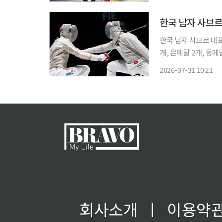
다. 역대 최다인 
한국 남자 사브르
한국 남자 사브르 대
개, 은메달 2개, 동메달 1개
30일(현지시간) 홍콩
2026-07-31 10:21
회 단체전 결승에서 프
회사소개
ㅣ
이용약