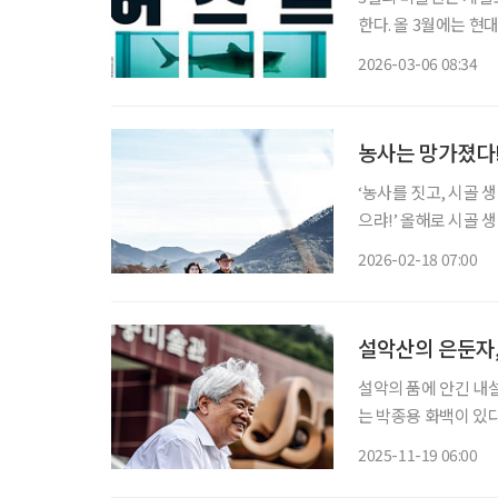
한다. 올 3월에는 
서 화가로 활동 영역
2026-03-06 08:34
난다. 장르와 국적은 
농사는 망가졌다
‘농사를 짓고, 시골 
으랴!’ 올해로 시골 생활 13년 차에 이른 이애란(66, ‘이애란갤러리 쪽빛풍경’ 대표)이 애초 품
었던 생각이 그랬다.
2026-02-18 07:00
았던 곳은 부산. 이모
설악산의 은둔자,
설악의 품에 안긴 내
는 박종용 화백이 있다. 50년 넘
예술가’로 불렸던 그는 이제 흙이라는 원초적 재료를
2025-11-19 06:00
곡’을 