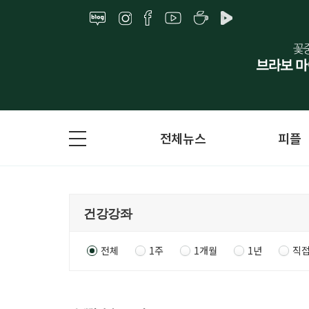
전체뉴스
피플
전체
1주
1개월
1년
직