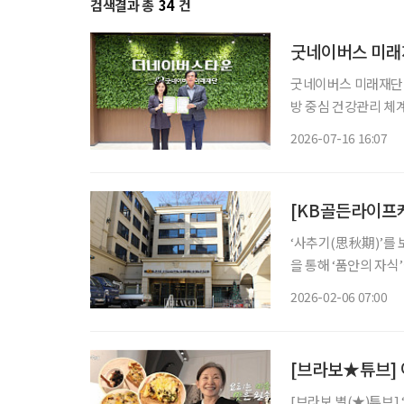
검색결과 총
34
건
굿네이버스 미래
굿네이버스 미래재단이
방 중심 건강관리 체계 구축에 나섰다. 굿네이버스
병원과 의료·복지 연
2026-07-16 16:07
입주민이 일상에서 건
[KB골든라이프
‘사추기(思秋期)’를 
을 통해 ‘품안의 자식
별을 겪으며 혼자 서
2026-02-06 07:00
살아온 집에서 계속 생활하
[브라보★튜브] 
[브라보 별(★)튜브]