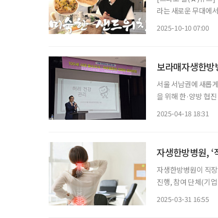
라는 새로운 무대에서
비’로 사랑받는 이유
2025-10-10 07:00
움으로 확장할 수 있는
보라매자생한방병원
서울 서남권에 새롭게
을 위해 한·양방 협
구에 소재한 본 병원
2025-04-18 18:31
한 업무협약(MOU)’
자생한방병원, ‘
자생한방병원이 직장인
진행, 참여 단체(기업 및 공공기
질환의 주요 원인과 
2025-03-31 16:55
록 지원하는 맞춤형 