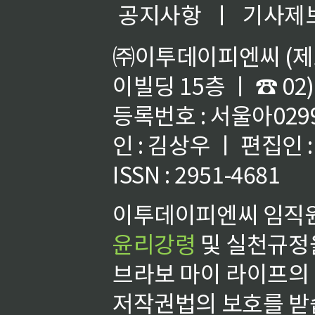
공지사항
ㅣ
기사제
㈜이투데이피엔씨 (제호
이빌딩 15층 ㅣ ☎ 02)
등록번호 : 서울아02992
인 : 김상우 ㅣ 편집인
ISSN : 2951-4681
이투데이피엔씨 임직원
윤리강령
및 실천규정을
브라보 마이 라이프의
저작권법의 보호를 받