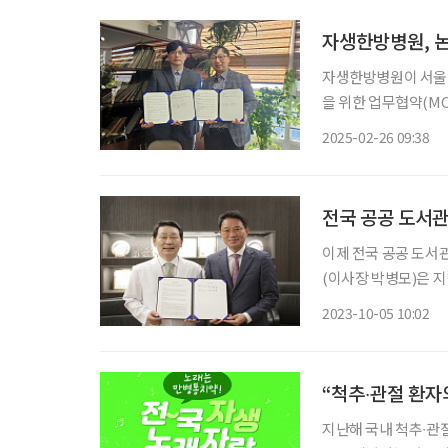
자생한방병원, 
자생한방병원이 서울 강남구립 논현
을 위한 업무협약(MO
은 24일 논현노인
2025-02-26 09:38
전국 공공 도서관
이제 전국 공공 도서
(이사장 박병모)은 지
제공을 위한 상호 업
2023-10-05 10:02
병원 대회의실에서 열
“척추∙관절 환자
지난해 국내 척추∙관절 