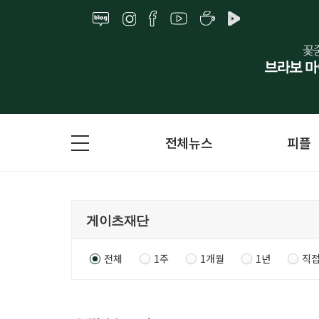
전체뉴스
피플
전체
1주
1개월
1년
직