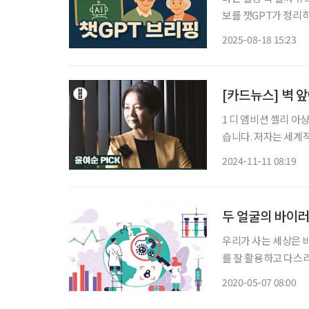
보를 챗GPT가 정리하고 편집국
없다…초고령사회 대응
2025-08-18 15:23
구' 용역 보고서에 따
[카드뉴스] 벽 
1 디 앰비션 셸리 아
습니다. 저자는 세계
CEO인데요. 여성, 흑
2024-11-11 08:19
브랜드를 구축하고 팀
두 얼굴의 바이
우리가 사는 세상은 
를 잘 활용하고 다스리는 것이 현명한
장, 하석훈 전 ㈜GC녹십자 종합연구소장 CHA
2020-05-07 08:00
이러스감염증(코로나1