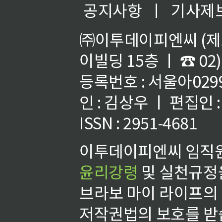
공지사항
ㅣ
기사제
㈜이투데이피엔씨 (제호
이빌딩 15층 ㅣ ☎ 02)
등록번호 : 서울아02992
인 : 김상우 ㅣ 편집인
ISSN : 2951-4681
이투데이피엔씨 임직원
윤리강령
및 실천규정을
브라보 마이 라이프의
저작권법의 보호를 받