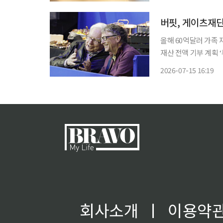
버핏, 게이츠재단
올해 60억달러 가족 
재산 전액 기부 계획 
크로소프트(MS) 창
2026-07-15 16:19
했다. 게이츠와 성범
회사소개
ㅣ
이용약