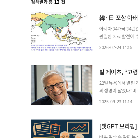
검색결과 총
12
건
韓·日 포함 아태 
아시아 34개국 34년간
관질환 치료 발전이 
관리 중요 한국과 일본이 포함된 아시아·태평양 고소득 지역의 기대수명이 아시아 최고 수준
2026-07-24 14:15
빌 게이츠, “고령
22일 뉴욕에서 열린 
의 생명이 달렸다”며
것을 촉구했다. 그는 
2025-09-23 11:14
명적 아동질환을 역사 
[챗GPT 브리핑]
바쁜 일상 속 알짜 뉴