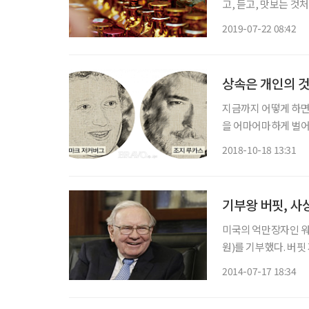
고, 듣고, 맛보는 것
정 혹은 부정 등의 
2019-07-22 08:42
자극하고 고급스러움과
상속은 개인의 
지금까지 어떻게 하면
을 어마어마하게 벌어
돈 많기로 소문난 부
2018-10-18 13:31
기부왕 버핏, 사
미국의 억만장자인 워런 버핏이 본인의 기록 중 역대 최고 금액인 28억 달러( 약 2조8700억
원)를 기부했다. 버핏 지난 14일(현지시간) 자신이 회장으로 있는 버크셔 헤서웨이의 B등급
주식 2173만주를 5개의 자선재단에 기부했
2014-07-17 18:34
하는 1660만주가 교