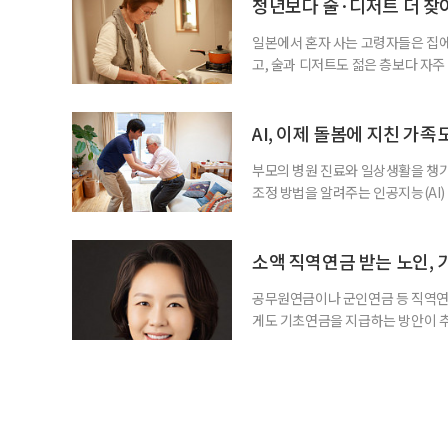
비부머 세대 가운데 노인일자리 참여
청년보다 술·디저트 더 찾아
형
일본에서 혼자 사는 고령자들은 집
고, 술과 디저트도 젊은 층보다 자
다는 조리 부담을 줄이면서 식사의
이 4일 발표한 ‘고령 1인 가구의 식
접 만든 음식이나 남은 음식이 차지하
AI, 이제 돌봄에 지친 가족
부모의 병원 진료와 일상생활을 챙
조정 방법을 알려주는 인공지능(AI)
돌봄 부담과 퇴직 위험을 파악하도록 
돌봄을 병행하는 직장인을 지원하는 기업
다. 이 서비스를 사용하면 직원은 이름
소액 직역연금 받는 노인, 
공무원연금이나 군인연금 등 직역연
게도 기초연금을 지급하는 방안이 추
으로 수급 여부를 판단하자는 취지다
건을 충족하면 기초연금을 받을 수 
다. 최근 기초연금 구조 개편 논의
는 이유로 배