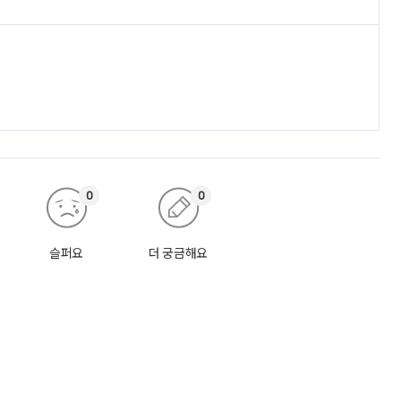
0
0
슬퍼요
더 궁금해요