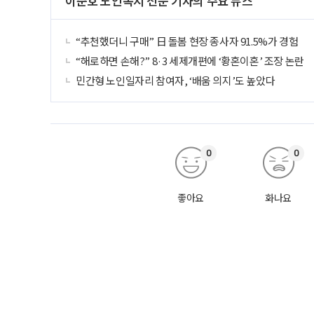
이준호 노인복지 전문 기자의 주요 뉴스
“추천했더니 구매” 日 돌봄 현장 종사자 91.5%가 경험
“해로하면 손해?” 8·3 세제개편에 ‘황혼이혼’ 조장 논란
민간형 노인일자리 참여자, ‘배움 의지’도 높았다
0
0
좋아요
화나요