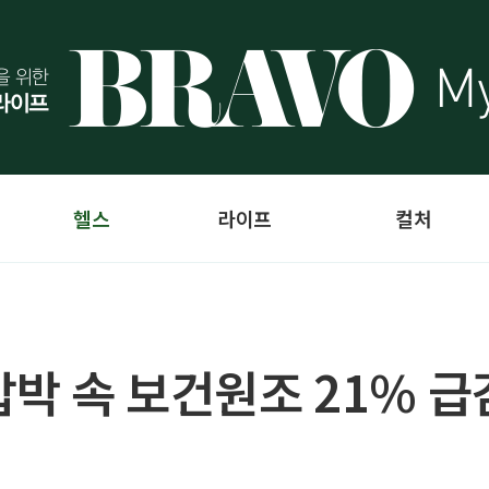
헬스
라이프
컬처
압박 속 보건원조 21% 급