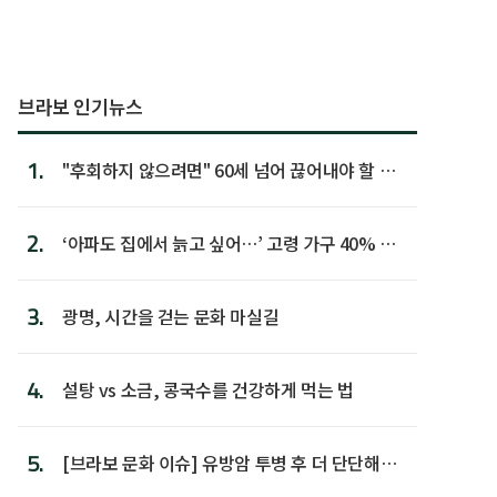
브라보 인기뉴스
1.
"후회하지 않으려면" 60세 넘어 끊어내야 할 사
람 1위
2.
‘아파도 집에서 늙고 싶어…’ 고령 가구 40% 노
후 주택이라 어...
3.
광명, 시간을 걷는 문화 마실길
4.
설탕 vs 소금, 콩국수를 건강하게 먹는 법
5.
[브라보 문화 이슈] 유방암 투병 후 더 단단해진
박미선