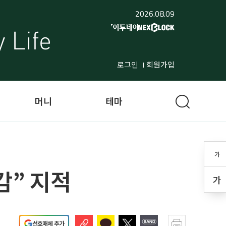
2026.08.09
로그인
회원가입
머니
테마
가
감” 지적
가
선호매체 추가