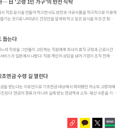
자들의 교육학습동기를 성별과 연령, 거주지역, 소득, 가구형태, 일자리 유
… 日 '고령 1인 가구'의 반전 식탁
에서 직접 음식을 만들어 먹으면서도 반찬과 가공식품을 적극적으로 이용하
주 즐기는 것으로 나타났다. 건강만을 앞세워 먹고 싶은 음식을 무조건 참기보
 즐거움을 유지하는 모습이다. 일본 식생활 조사기업 라이프스케이프마케팅
생활 실태와 의식’ 조사에 따르면, 60∼74세 1인 가구의 저녁 식사 가운데 직
는 비중은 51%였다. 반찬과 냉동·즉석식품, 통조림 등 외부에서 조
도 돕는다
기느라 직장을 그만둘지 고민하는 직원에게 회사의 휴직 규정과 근로시간
 서비스가 일본에서 나왔다. 직원 개인의 상담을 넘어 기업이 조직 전체의
돕는 것이 특징이다. 일본 고령친화기술 기업 시디아이(CDI)는 일과 가족
용 AI 서비스 'SOIN-L(소완 엘)'을 지난달 31일 출시했다고 3일 밝혔
을 밝히지 않고 하루 24시간 AI와 상담할 수 있으며, 인
기초연금 수령 길 열린다
금을 받는다는 이유만으로 기초연금 대상에서 제외됐던 저소득 고령자에
진된다. 연금의 종류가 아니라 실제 받는 연금액과 소득·재산 수준을 기준
. 백선희 조국혁신당 의원은 소액 직역연금 수급자도 일정한 소득·재산 요
있도록 하는 '기초연금법 일부개정법률안'을 3일 대표 발의했다고 4일 밝혔
가 이어지는 가운데, 정부도 그동안 소득·재산이 적어도 직역연금을 받는다