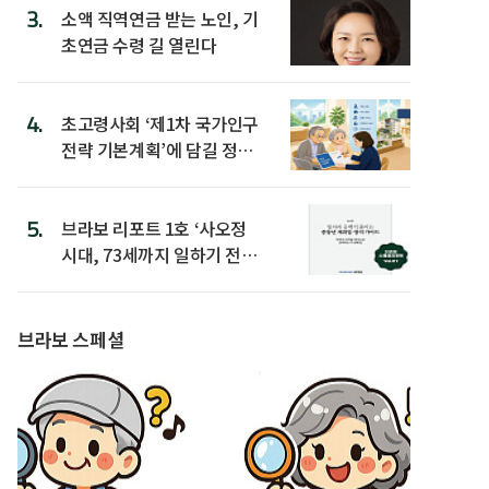
3.
소액 직역연금 받는 노인, 기
초연금 수령 길 열린다
4.
초고령사회 ‘제1차 국가인구
전략 기본계획’에 담길 정책
은
5.
브라보 리포트 1호 ‘사오정
시대, 73세까지 일하기 전략’
발간
브라보 스페셜