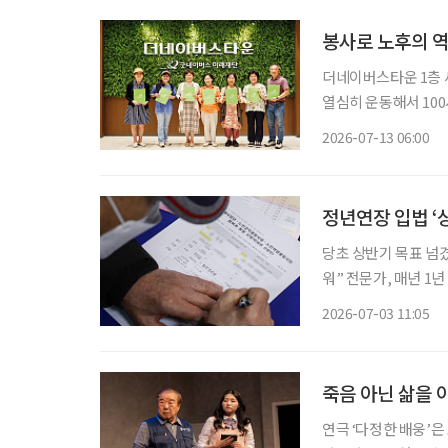
봉사로 노후의 
더네이버스타운 1층 세
열심히 운동해서 100
다.” “여름처럼 활짝 웃는 인생 시작입니다, 오늘이.” 누군가에게 선물처럼 건넬 인사이자, 한
2026-07-13 06:00
정년연장 입법 ‘
당초 상반기 목표 넘겼
워” 전문가, 매년 1년 연장 등
던 상반기를 넘기면서
2026-07-03 11:05
이뤄지지 않으면 현 
죽음 아닌 삶을 
연극 ‘다정한 배웅’은