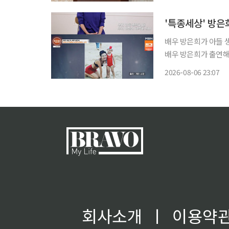
열고 송 회장 일가에
'특종세상' 방은
배우 방은희가 아들 생각에 눈물을 흘렸다. 6일
배우 방은희가 출연해 다사다난했던
에 있다. 한 달에 2
2026-08-06 23:07
먹는다고 한다. 미안
회사소개
ㅣ
이용약