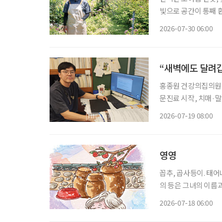
빛으로 공간이 통째 
한 생기가 가득한 정
2026-07-30 06:00
“새벽에도 달려
홍종원 건강의집의원 
문진료 시작, 치매·말기암 등
‘새벽 3시에 연락해도
2026-07-19 08:00
아갔을 때는 이미 숨
영영
꼽추, 곱사등이. 태어나 처음으로 
의 등은 그녀의 이름
사등을 모르는 이는 없
2026-07-18 06:00