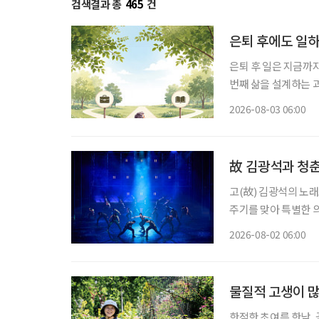
검색결과 총
465
건
은퇴 후에도 일하
은퇴 후 일은 지금까
번째 삶을 설계하는 과정이다. 은퇴를 앞뒀거나 회사를 나온 뒤 많
“이제 무슨 일을 해
2026-08-03 06:00
여전하다. 무엇보다 
故 김광석과 청춘
고(故) 김광석의 노래
주기를 맞아 특별한 
러져 청춘의 추억을 
2026-08-02 06:00
될 것이다. 
물질적 고생이 많
한적한 초여름 한낮,