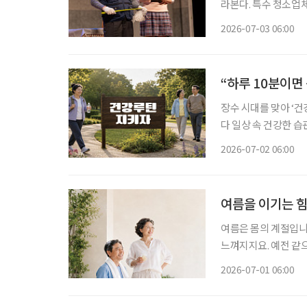
라본다. 특수 청소업
다. 관객은 ‘나는 어떤 마지막을 맞이할까, 그리고 남겨진 사람들은 어떤 시간을 견뎌낼까’ 스
2026-07-03 06:00
스로에게 묻게 된다.
“하루 10분이면
장수 시대를 맞아 ‘건
다 일상 속 건강한 
균형 잡힌 식사와 규칙적인 운동, 
2026-07-02 06:00
식 PD(본지 5월호 
여름을 이기는 힘
여름은 몸의 계절입니
느껴지지요. 예전 같
며, 다리 힘이 빠지게
2026-07-01 06:00
은 신호들이 쌓이며 