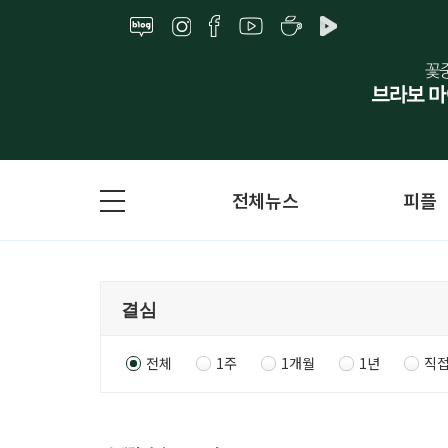
전체뉴스
피플
전체
1주
1개월
1년
직