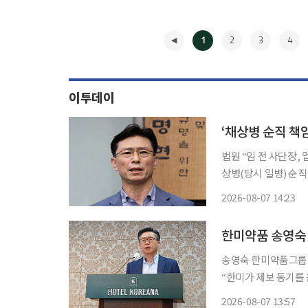
1
2
3
4
이투데이
‘채상병 순직 책
법원 “임 전 사단장, 
상병(당시 일병) 순
심에서도 징역 3년을 선고받았다. 서울고법 형사합의4-
2026-08-07 14:23
사)는 7일 업무상과실
◀
한미약품 송영숙 
송영숙 한미약품그룹 
“한미가 제보 동기를
명과 내부통제 시스템 재건을 촉구했다. 김 씨는 
2026-08-07 13:57