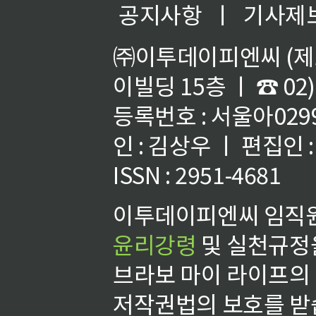
공지사항
ㅣ
기사제
㈜이투데이피엔씨 (제호
이빌딩 15층 ㅣ ☎ 02)
등록번호 : 서울아02992
인 : 김상우 ㅣ 편집인
ISSN : 2951-4681
이투데이피엔씨 임직원
윤리강령
및 실천규정을
브라보 마이 라이프의
저작권법의 보호를 받