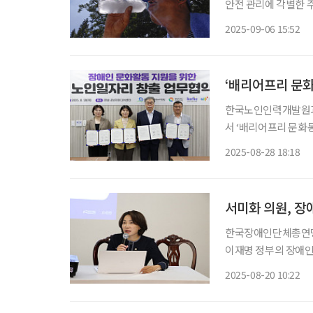
안전 관리에 각별한 주의가 요구된다. 6일 경상남도 
발효 중이라는 재난문
2025-09-06 15:52
을 자제하고 폭염안전
‘배리어프리 문화
한국노인인력개발원과
서 ‘배리어프리 문화
험과 역량을 활용해 
2025-08-28 18:18
기 위한
서미화 의원, 장
한국장애인단체총연맹(
이재명 정부의 장애인
회의원이 참석해 정부의
2025-08-20 10:22
서는 47개 장애인단체