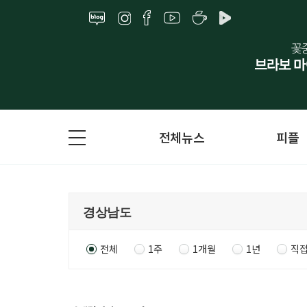
전체뉴스
피플
전체
1주
1개월
1년
직