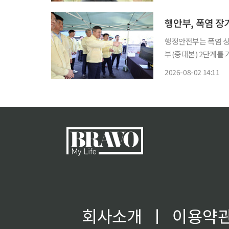
등 제한급수까지 시작
행안부, 폭염 
행정안전부는 폭염 상
부(중대본) 2단계를 가동하고
응체계를 강화하고자 
2026-08-02 14:11
운영하도록 한다. 윤
도 등)
회사소개
ㅣ
이용약