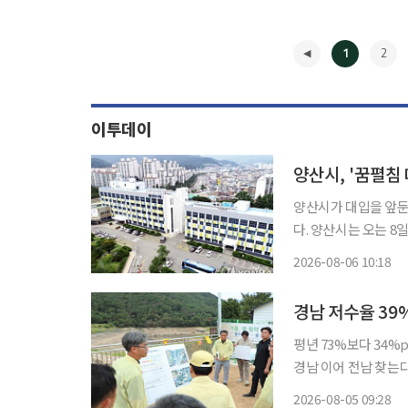
1
2
이투데이
양산시가 대입을 앞둔
다. 양산시는 오는 8일 양산비즈니스센터 컨벤션홀에서 지역 고등학생을 대상으로 '2026 꿈
펼침 대학입시컨설팅' 2차 행사를
2026-08-06 10:18
◀
경남 저수율 39
평년 73%보다 34%
경남 이어 전남 찾는다 마른장마와 폭염이 겹치면서 경남 농업용 저수지 평균 저수율이 
까지 떨어졌다. 평년
2026-08-05 09:28