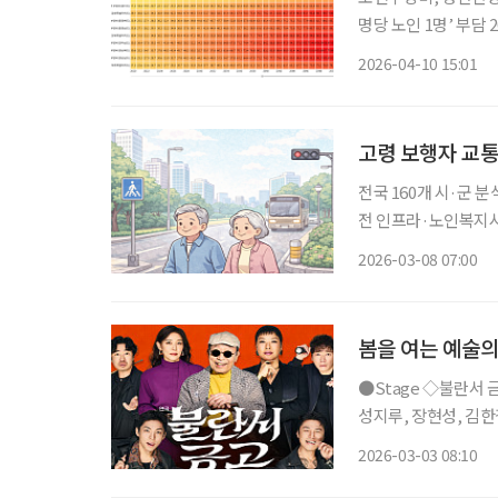
명당 노인 1명’ 부담 20
하면서 지역별 고령화
2026-04-10 15:01
사회 현주소를 가늠할
고령 보행자 교통
전국 160개 시·군 
전 인프라·노인복지시설 체계로 위험
도시 구조, 안전 인프라
2026-03-08 07:00
국도로교통공단의 교
봄을 여는 예술의
●Stage ◇불란서 금고 일정 3월 7일 ~ 5월 31일 장소 NOL 서경스퀘어 연출 장진 출연 신구,
성지루, 장현성, 김한결
10년 만에 선보이는 
2026-03-03 08:10
전기가 꺼지면 금고를