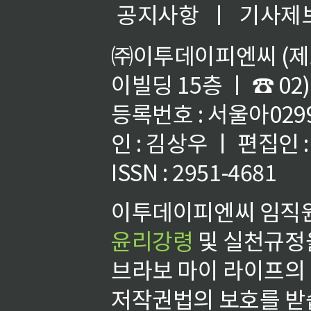
공지사항
ㅣ
기사제
㈜이투데이피엔씨 (제호
이빌딩 15층 ㅣ ☎ 02)
등록번호 : 서울아02992
인 : 김상우 ㅣ 편집인
ISSN : 2951-4681
이투데이피엔씨 임직원
윤리강령
및 실천규정을
브라보 마이 라이프의
저작권법의 보호를 받