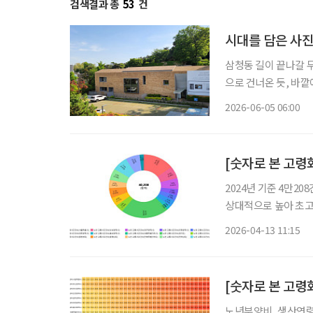
검색결과 총
53
건
시대를 담은 사진
삼청동 길이 끝나갈 
으로 건너온 듯, 바
넓은 공간을 지나 만
2026-06-05 06:00
2024년 기준 4만20
상대적으로 높아 초고령사회로 진입하면서 지역별 고령화 격차에 대한 관심도 커지고 있다.
고령화 관련 지표는 
2026-04-13 11:15
국가데이터처는 최근 
노년부양비, 생산연령인구