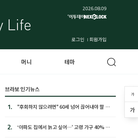
2026.08.09
로그인
회원가입
머니
테마
브라보 인기뉴스
가
1.
"후회하지 않으려면" 60세 넘어 끊어내야 할 사
가
람 1위
2.
‘아파도 집에서 늙고 싶어…’ 고령 가구 40% 노
후 주택이라 어...