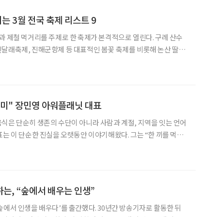
는 3월 전국 축제 리스트 9
과 제철 먹거리를 주제로 한 축제가 본격적으로 열린다. 구례 산수
달래축제, 진해군항제 등 대표적인 봄꽃 축제를 비롯해 논산 딸기
축제, 서천 동백꽃 주꾸미 축제 등 미식 행사까지 선택의 폭도 넓다.
제 같은 문화 행사 역시 3월 일정을 채운다.
미" 장민영 아워플래닛 대표
표는 이 단순한 진실을 오랫동안 이야기해왔다. 그는 “한 끼를 먹는
다”고 말한다. 결핍의 시대가 남긴 지혜와 손맛을 오늘의 식탁으로
의 관계를 잇는 일. 그것이 그가 말하는 ‘지속
는, “숲에서 배우는 인생”
숲에서 인생을 배우다’를 출간했다. 30년간 방송기자로 활동한 뒤