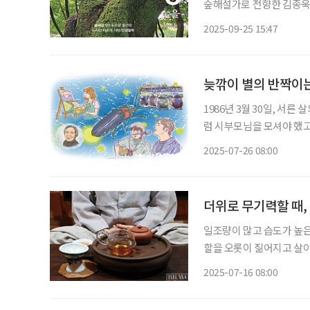
숲해설가로 전향한 김종욱 
으로 바라보는 시선을 담았
2025-09-25 15:47
않아도 괜찮다”는 메시지를
늦깎이 별의 반짝이
1986년 3월 30일, 서
럼 시부모님을 모셔야 했고
의 패기인지 알 수 없는 용
2025-07-26 08:00
바
더위로 무기력할 때,
일조량이 많고 습도가 높은
할을 오롯이 짊어지고 살아
운 마음을 다스리고 중심을 
2025-07-16 08:00
소개한다. 여름은 