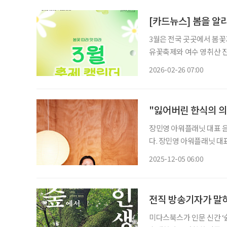
[카드뉴스] 봄을 알리
3월은 전국 곳곳에서 봄꽃
유꽃축제와 여수 영취산 진
축제, 홍성 남당항 새조개
2026-02-26 07:00
제주들불축제와 고령대가야축
"잃어버린 한식의 의
장민영 아워플래닛 대표 음식은 단순히 생존의 수단이 아니라 사람과 계절, 지역을 잇는 언어
다. 장민영 아워플래닛 대
방식이 바뀌면 삶이 달라진
2025-12-05 06:00
되살리며 지역과 사람, 자연
전직 방송기자가 말하
미다스북스가 인문 신간 ‘