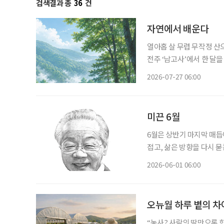
검색결과 총
36
건
자연에서 배운다
열아홉 살 무렵 무작정 산
전주 ‘남고사’에서 한 달을
스레 그리로 향했다. 그런
2026-07-27 06:00
하려 하지도 않았다. 그냥
미끈 6월
6월은 상반기 마지막 매듭이
접고, 삶은 방향을 다시 묻는다. 그래서 
다. 해야 할 일이 많아 6
2026-06-01 06:00
이 한철”이라 했다. 한철
오뉴월 하루 볕의 차
“농사? 사람의 땀만으론 힘