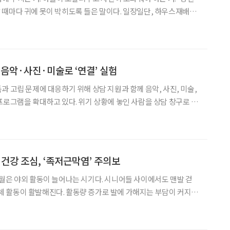
에 못이 박히도록 들은 말이다. 일장일단, 하우스재배와
 쌍둥이 할머니네 사돈도 블루베리 농사를 짓고 있다는데 “그 짝
 남들보다 일찍 시장에 내놓는가 벼. 그래
 음악·사진·미술로 ‘연결’ 실험
과 고립 문제에 대응하기 위해 상담 지원과 함께 음악, 사진, 미술,
프로그램을 확대하고 있다. 위기 상황에 놓인 사람을 상담 창구로 연
하면서도, 일상 속에서 자연스럽게 사람과 사람을 잇는 문화적 접
을 병행하는 방식이다. 일본 내각부는 매년 5월을 ‘고독·고립 예방 집중기
 건강 조심, ‘족저근막염’ 주의보
월은 야외 활동이 늘어나는 시기다. 시니어들 사이에서도 맨발 걷
 신체 활동이 활발해진다. 활동량 증가로 발에 가해지는 부담이 커지면
하는 대표 질환인 ‘족저근막염’ 발생 위험 또한 높아진다. 이에 따라
수록 주의가 요구된다. 족저근막염에 관한 궁금증을