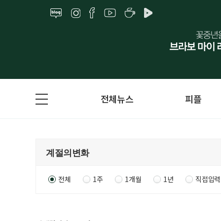
전체뉴스
피플
전체
1주
1개월
1년
직접입력