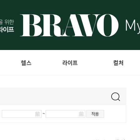
헬스
라이프
컬처
~
적용