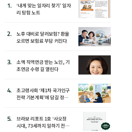
1.
‘내게 맞는 일자리 찾기’ 일자
리 탐험 노트
2.
노후 대비로 달러보험? 환율
오르면 보험료 부담 커진다
3.
소액 직역연금 받는 노인, 기
초연금 수령 길 열린다
4.
초고령사회 ‘제1차 국가인구
전략 기본계획’에 담길 정책
은
5.
브라보 리포트 1호 ‘사오정
시대, 73세까지 일하기 전략’