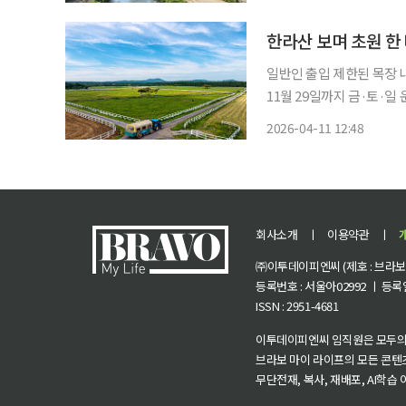
이름이 유래한 이팝나무는
놓
한라산 보며 초원 한
일반인 출입 제한된 목장 
11월 29일까지 금·토·일 운
조금 다르게 즐기고 싶다면
2026-04-11 12:48
제주목장이 겨우내 멈췄던 
회사소개
ㅣ
이용약관
ㅣ
㈜이투데이피엔씨 (제호 : 브라보 마
등록번호 : 서울아02992 ㅣ 등록일자
ISSN : 2951-4681
이투데이피엔씨 임직원은 모두의
브라보 마이 라이프의 모든 콘텐
무단전재, 복사, 재배포, AI학습