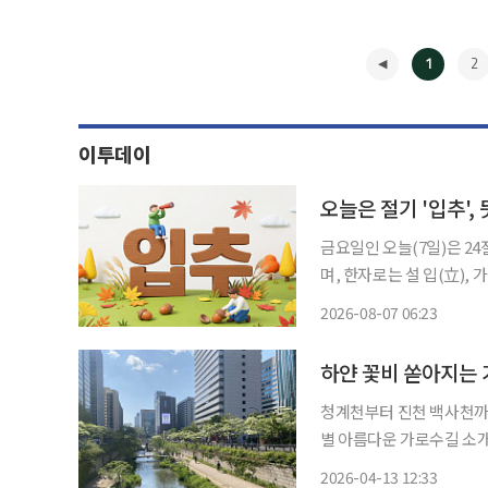
1
2
이투데이
오늘은 절기 '입추', 
금요일인 오늘(7일)은 24
며, 한자로는 설 입(立), 가을
양의 황경이 135도에 이르
2026-08-07 06:23
첫 절기이지만, 실제 날씨
◀
하얀 꽃비 쏟아지는 
청계천부터 진천 백사천까
별 아름다운 가로수길 소개 확대…“일상
이팝나무길이 하얀 꽃으로 
2026-04-13 12:33