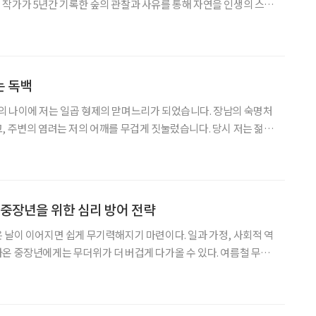
작가가 5년간 기록한 숲의 관찰과 사유를 통해 자연을 인생의 스승
다. 저자는 숲의 언어로 “서두르지 않아도 괜찮다, 남과 비교하지
 오늘의 사회에 전한다. 이 책은 잎·꽃·나무 등 작은
는 독백
른 살의 나이에 저는 일곱 형제의 맏며느리가 되었습니다. 장남의 숙명처
, 주변의 염려는 저의 어깨를 무겁게 짓눌렀습니다. 당시 저는 젊음
기인지 모를 힘에 ‘나도 능히 해낼 수 있다’고 외쳤지만, 현실은 모진
람처럼 매서웠습니다. 시어머님은 완벽한 며느리를 기대하셨습
 중장년을 위한 심리 방어 전략
 날이 이어지면 쉽게 무기력해지기 마련이다. 일과 가정, 사회적 역
온 중장년에게는 무더위가 더 버겁게 다가올 수 있다. 여름철 무거
찾으려면 어떻게 해야 할까? ‘호흡 명상’과 ‘하루 단위 생각법’을
예기치 않은 혼란이 찾아오기 쉬운 계절이다. 예민해진 감각