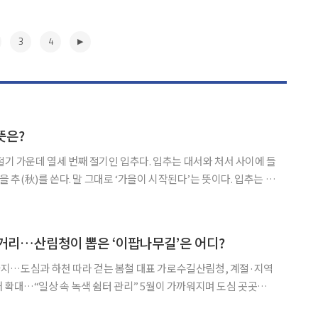
3
4
뜻은?
절기 가운데 열세 번째 절기인 입추다. 입추는 대서와 처서 사이에 들
 추(秋)를 쓴다. 말 그대로 ‘가을이 시작된다’는 뜻이다. 입추는 태
는 때로, 대체로 양력 8월 7~8일 무렵 찾아온다. 24절기상 가을의
까지 곧바로 가을로 바뀐다는 의미
▶
거리…산림청이 뽑은 ‘이팝나무길’은 어디?
지…도심과 하천 따라 걷는 봄철 대표 가로수길산림청, 계절·지역
 속 녹색 쉼터 관리” 5월이 가까워지며 도심 곳곳의
물들 채비를 하고 있다. 쌀밥을 수북이 담아놓은 듯한 꽃 모양에서