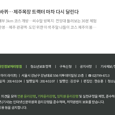
 봄철이면 순백의 꽃을 한가득 피워내며 거리 풍경을 완전히 바꿔
 바퀴…제주목장 트랙터 마차 다시 달린다
내부 3km 코스 개방…씨수말 방목지·전망대 둘러보는 30분 체험
영…제주 관광객·도민 위한 이색 주말 나들이 코스 제주의 봄을
 초원 위를 천천히 달리는 트랙터 마차를 타볼 만하다. 한국마사회
‘트랙터 마차 투어’를 다시 시작하면서, 평소 쉽게 들어갈
개인정보처리방침
ㅣ
청소년보호정책
ㅣ
구독신청
ㅣ
공지사항
ㅣ
기사제보/
이 라이프) ㅣ 서울시 강남구 강남대로 556 이투데이빌딩 15층 ㅣ ☎ 02)799-6713
 : 2014.02.04 ㅣ 발행일자 : 2014.02.07 ㅣ 발행인 : 김상우 ㅣ 편집인 : 한승훈 ㅣ
 의견을 모아
언론 윤리강령
,
기자윤리강령
,
임직원 윤리강령
및 실천규정을 제정, 준수하
츠(기사)는 인터넷신문위원회 윤리강령을 준수하며, 저작권법의 보호를 받습니다.
 이용 등을 금지합니다.