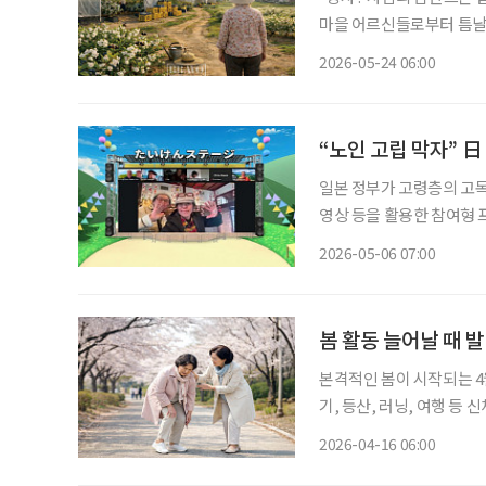
마을 어르신들로부터 틈날 때마다 귀
노지재배 우리 농장 건너편
2026-05-24 06:00
집은 (비닐)하우스 재배여.
“노인 고립 막자” 日
일본 정부가 고령층의 고독
영상 등을 활용한 참여형 
결하는 기본 안전망을 유지
2026-05-06 07:00
근
봄 활동 늘어날 때 발
본격적인 봄이 시작되는 4
기, 등산, 러닝, 여행 등
서, 발뒤꿈치 통증을 유발
2026-04-16 06:00
근골격계가 약한 시니어일