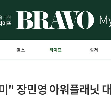
헬스
라이프
컬처
미" 장민영 아워플래닛 