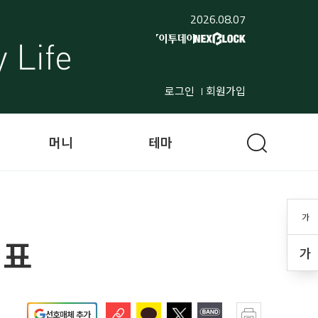
2026.08.07
로그인
회원가입
머니
테마
가
대표
가
선호매체 추가