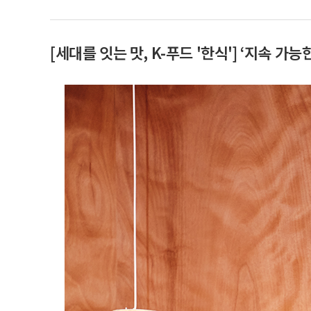
[세대를 잇는 맛, K-푸드 '한식'] ‘지속 가