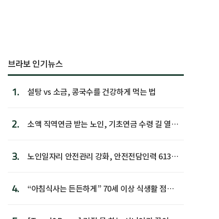
브라보 인기뉴스
1.
설탕 vs 소금, 콩국수를 건강하게 먹는 법
2.
소액 직역연금 받는 노인, 기초연금 수령 길 열린
다
3.
노인일자리 안전관리 강화, 안전전담인력 613명
첫 배치
4.
“아침식사는 든든하게” 70세 이상 식생활 점수
가장 높아