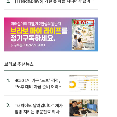
5.
[Trend&Bravo] 거절 못 하는 시니어가 끊어야
할 행동 5
브라보 추천뉴스
1.
4050 1인 가구 ‘노후’ 걱정,
“노후 대비 자금 준비 어려
워”
2.
“새벽에도 달려갑니다” 재가
임종 지키는 방문진료 의사