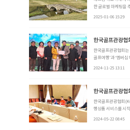
한 글로벌 마케팅을 
만의 골프 전문 여행사
2025-01-06 15:29
동남아 골프장들과 달
청
한국골프관광협회
한국골프관광협회는 지
골프여행’과 ‘멤버십
로골프협회는 동남아 
2024-11-25 13:11
권’을 출시해 주목받고 있다. 한국골프관광협회는 최근 3년간 인바
축
한국골프관광협회
한국골프관광협회(KG
행상품 서비스를 시작한
24실 규모의 호텔을 
2024-05-22 08:45
코스닷컴’이 2020년