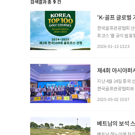
검색결과 총
9
건
'K-골프 글로벌
한국골프관광협회 산하 
프코스’를 공식 발표했
‘2022~2023 제1
2026-01-13 13:23
째 발표 역시 한국 
제4회 아시아퍼시
지난 4월 24일 중국
한국골프관광협회와 
8500여 개 골프코스
2025-05-02 15:07
베트남의 보석 스
베트남 하노이에 자리