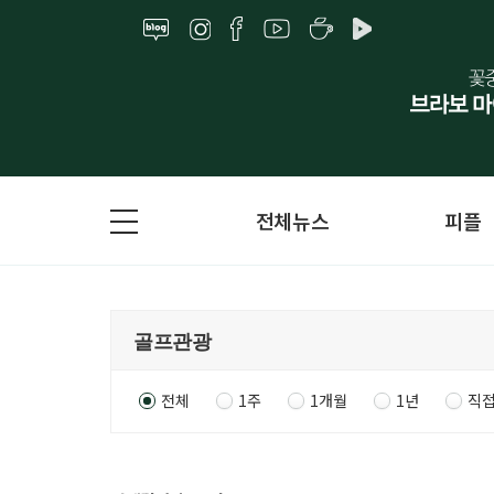
전체뉴스
피플
전체
1주
1개월
1년
직