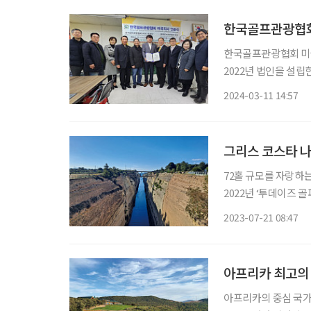
한국골프관광협회
한국골프관광협회 미국
2022년 법인을 설
인바운드골프, 국내 
2024-03-11 14:57
한다. 대한민국의 우
그리스 코스타 
72홀 규모를 자랑하는 
2022년 ‘투데이즈 골퍼
2022년 월드골프어워
2023-07-21 08:47
Emerging Golf Des
아프리카 최고의
아프리카의 중심 국가