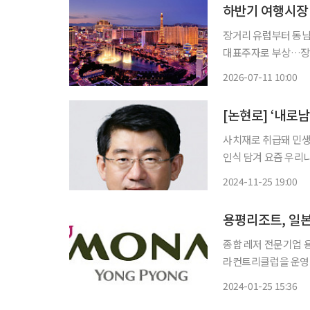
하반기 여행시장 
장거리 유럽부터 동남
대표주자로 부상…장
품 인증 잇따라 여행업계가 하반기 여행 수요 선점에 속도를 내고 있다. 황금연휴를 겨냥한 해
2026-07-11 10:00
외여행 기획전부터 여
형
[논현로] ‘내로
사치재로 취급돼 민
인식 담겨 요즘 우리나라 최고 권력자들이 골프로 인해 곤욕을 치르고 있다. 윤석열 대통령이
검사 시절 중단했던 골
2024-11-25 19:00
발과 미국 대선 등으
용평리조트, 일본
종합 레저 전문기업
라컨트리클럽을 운영 중인 
골프장 및 리조트의 
2024-01-25 15:36
추진하는 분양 사업과의 시너지 창출