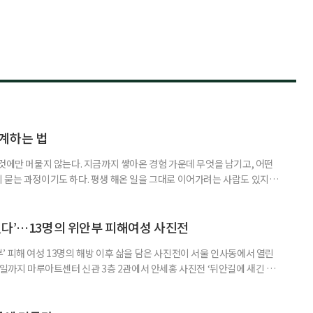
계하는 법
것에만 머물지 않는다. 지금까지 쌓아온 경험 가운데 무엇을 남기고, 어떤
 묻는 과정이기도 하다. 평생 해온 일을 그대로 이어가려는 사람도 있지만,
람을 만나며 얻은 보람, 자신이 변화시킬 수 있는 현장을 바탕으로 새로운 일
 사람을 ‘재미탐구형’으로 분류했다. 재미탐구형이 일에서 흥미와 의미를 중
 뜻은 아니다. 다만 재미탐구형에게 일은 급여만으로 충족되지 않는다
했다’…13명의 위안부 피해여성 사진전
 피해 여성 13명의 해방 이후 삶을 담은 사진전이 서울 인사동에서 열린
7일까지 마루아트센터 신관 3층 2관에서 안세홍 사진전 ‘뒤안길에 새긴 이
전쟁 당시의 피해 사실만 보여주는 전시는 아니다. 사진과 영상, 유품, 기록물
귀향하지 못한 채 낯선 땅에서 이어간 삶을 살핀다. 고향을 기억한 시간과