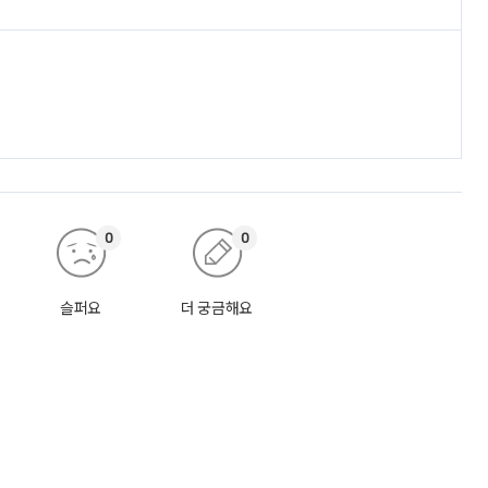
0
0
슬퍼요
더 궁금해요