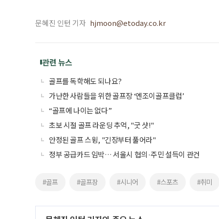
문혜진 인턴 기자
hjmoon@etoday.co.kr
관련 뉴스
골프를 독학해도 되나요?
가난한 사람들을 위한 골프장 ‘엔조이골프클럽’
“골프에 나이는 없다”
초보 시절 골프 라운딩 추억, "굿 샷!"
안정된 골프 스윙, "긴장부터 풀어라"
정부 공급카드 임박… 서울시 협의·주민 설득이 관건
#골프
#골프장
#시니어
#스포츠
#취미