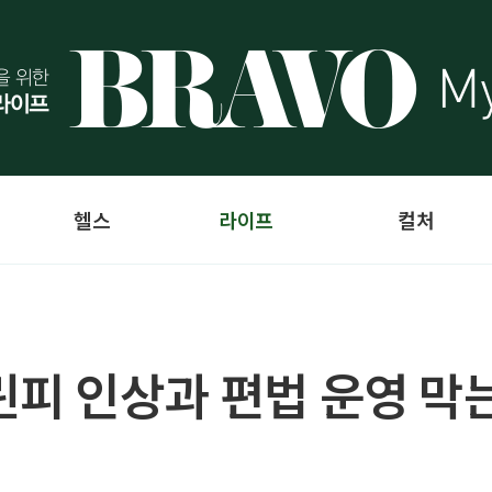
헬스
라이프
컬처
린피 인상과 편법 운영 막