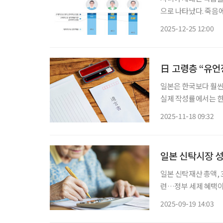
으로 나타났다. 죽음에 대한 
시대의 시니어 라이프'
2025-12-25 12:00
비는 내가 살아있는 동
日 고령층 “유언
일본은 한국보다 훨씬
실제 작성률에서는 한
쓰는 문서’로 여기는 
2025-11-18 09:32
속 갈등이 잦아지면서
일본 신탁시장 성
일본 신탁재산 총액, 3월말 기준 
련…정부 세제 혜택이 본격적 성장 견인 교육자금
세제혜택 적극 제공 민사신탁제도 허용, 신탁계약 자유 확대…향후 성장 가능성 높아 일본의
2025-09-19 14:03
신탁재산 총액이 1경