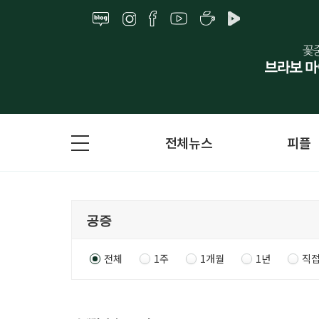
전체뉴스
피플
전체
1주
1개월
1년
직