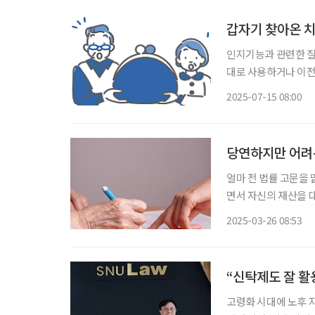
갑자기 찾아온 치
인지기능과 관련한 질
대로 사용하거나 이전·
삶의 주도권을 빼앗긴
2025-07-15 08:00
당연하지만 어려운
얼마 전 법률 고문을 
면서 자신의 재산을 
는지 묻는 내용이었다
2025-03-26 08:53
이전 등 검토해야 할 
“신탁제도 잘 활
고령화 시대에 노후 