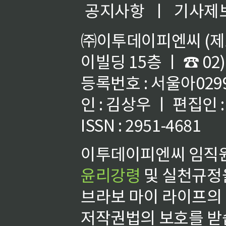
공지사항
ㅣ
기사제
㈜이투데이피엔씨 (제호
이빌딩 15층 ㅣ ☎ 02)
등록번호 : 서울아02992
인 : 김상우 ㅣ 편집인
ISSN : 2951-4681
이투데이피엔씨 임직원
윤리강령
및 실천규정을
브라보 마이 라이프의
저작권법의 보호를 받