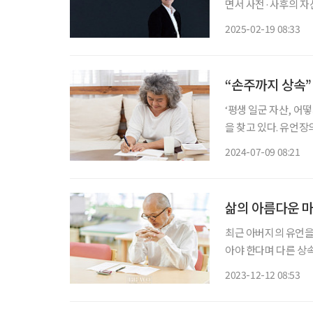
면서 사전·사후의 자
외 사례들을 보면서 신탁에 대
2025-02-19 08:33
신탁 현재 은행, 증
“손주까지 상속”
‘평생 일군 자산, 어
을 찾고 있다. 유언
가족 형태가 다양해지
2024-07-09 08:21
삶의 아름다운 마
최근 아버지의 유언을
아야 한다며 다른 상
없다고 판단했다. 망
2023-12-12 08:53
을 분할할 수 없는 
면