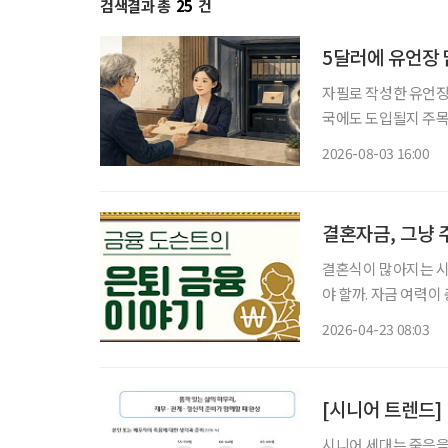
검색결과 총
25
건
5달러에 유언장 
자필로 작성한 유언장
국에도 도입될지 주목
있다. 한국에서도 자필
2026-08-03 16:00
일 국회도서관의 ‘미
결혼자금, 그냥 
결혼식이 많아지는 시
야 할까. 자금 여력
길어진 만큼 경제적 
2026-04-23 08:03
된다면? 같은
시니어 세대는 죽음을