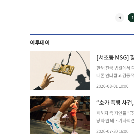
1
이투데이
[서초동 MSG]
한해 전국 법원에서 
때론 안타깝고 감동적
다소 충격적이고 황당
2026-08-01 10:00
아 전해드립니다. 해외 거액 자금 이전을 약속하거나 고수익 투자를 미끼로 한 국제 금융사기
가
“호카 폭행 사건
피해자 측 지인들 "금
당화 안 돼…기자회견 검토" 지난해 12월 발생한 스포츠 브랜드 호카(
이웍스 전 대표의 경
2026-07-30 16:00