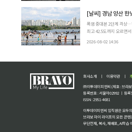
기록에 근접
[날씨] 경남 양산 한
폭염 중대본 2단계 격상…현장관리관 
최고 42.5도까지 오르면서 
청에 따르면 이날 오후 1시
2026-08-02 14:36
솟았다. ASOS는 기상청
회사소개
ㅣ
이용약관
ㅣ
㈜이투데이피엔씨 (제호 : 브라보 마
등록번호 : 서울아02992 ㅣ 등록일자
ISSN : 2951-4681
이투데이피엔씨 임직원은 모두의
브라보 마이 라이프의 모든 콘텐
무단전재, 복사, 재배포, AI학습