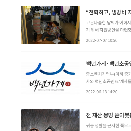
의식
“전화하고, 냉방비 지
고온다습한 날씨가 이어지
기 위해 지원방안을 마련
을 수시로 점검하는 등 폭염 특별 관리에 나섰다.
2022-07-07 10:56
비스 전담인력인 생활지원
또한
백년가게·백년소공인 
중소벤처기업부(이하 중기부
사와 백년소공인 67개사를
73개, 도소매 17개, 서
2022-06-13 14:20
개, 의류업 8개, 인쇄 3개
전 재산 몽땅 쏟아붓
귀농 생활을 근사한 쪽으로