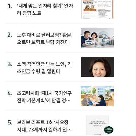
1.
‘내게 맞는 일자리 찾기’ 일자
리 탐험 노트
2.
노후 대비로 달러보험? 환율
오르면 보험료 부담 커진다
3.
소액 직역연금 받는 노인, 기
초연금 수령 길 열린다
4.
초고령사회 ‘제1차 국가인구
전략 기본계획’에 담길 정책
은
5.
브라보 리포트 1호 ‘사오정
시대, 73세까지 일하기 전략’