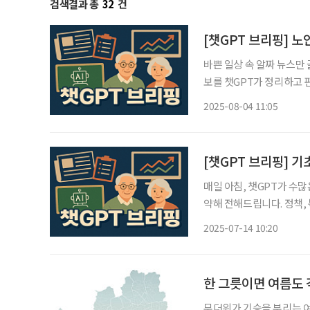
검색결과 총
32
건
[챗GPT 브리핑] 노
바쁜 일상 속 알짜 뉴스만
보를 챗GPT가 정리하고 편집국 기자가 
“조기 개입 절실” 최근 5
2025-08-04 11:05
났다. 오대종 강북삼성병원
[챗GPT 브리핑] 기
매일 아침, 챗GPT가 수
약해 전해드립니다. 정책, 복지, 
반 “월 40만원 적정” 응
2025-07-14 10:20
47.9%가 적정 수급액으로 
한 그릇이면 여름도 
무더위가 기승을 부리는 여름