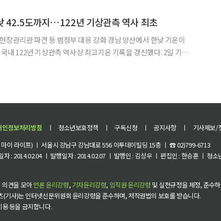
했다. 2일 기상청에 따르면 이날 오후 1시 26분 종관기상관측
낮 42.5도까지…122년 기상관측 역사 최초
파견 등 범정부 대응 강화 경남 양산에서 한낮 기온이
국내 122년 기상관측 역사상 최고기온 기록을 경신했다. 2일 기상
 26분 종관기상관측장비(ASOS) 기준 양산 기온은 42.5도까지 치
이 날씨를 파악하기 위해 정해진 시각에 97개
개인정보처리방침
ㅣ
청소년보호정책
ㅣ
구독신청
ㅣ
공지사항
ㅣ
기사제보/
이 라이프) ㅣ 서울시 강남구 강남대로 556 이투데이빌딩 15층 ㅣ ☎ 02)799-6713
 : 2014.02.04 ㅣ 발행일자 : 2014.02.07 ㅣ 발행인 : 김상우 ㅣ 편집인 : 한승훈 ㅣ
 의견을 모아
언론 윤리강령
,
기자윤리강령
,
임직원 윤리강령
및 실천규정을 제정, 준수하
츠(기사)는 인터넷신문위원회 윤리강령을 준수하며, 저작권법의 보호를 받습니다.
 이용 등을 금지합니다.