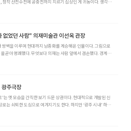
 정작 산전수전에 공중전까지 치르기 십상인 게 귀농이다. 생각보
보다 더 까다롭다. 기대처럼 낭만적이지도 않으며, 계획대로 수익이
로 폭풍 속의 질주다. 광주광역시에서 알아주는 이가 많은
가 없었던 사람" 의재미술관 이선옥 관장
과 쌍벽을 이루며 현대까지 남종화를 계승해온 인물이다. 그림으로
올곧아 명쾌했다. 무엇보다 의재는 사람 앞에서 겸손했다. 경계를
는 사람이 많을 수밖에. 그가 30여 년을 기거했던 춘설헌은 언제나
고 한다. 이선옥 관장의 얘기는 이렇다. “이념의 좌우도, 신
, 광주극장
로’는 옛 모습을 간직한 보기 드문 상권이다. 현대적으로 개발된 신
장로는 쇠퇴한 도심으로 여겨지기도 한다. 하지만 ‘광주 시내’ 하면
곳, 충장로. 이곳에는 86년간 자리를 지킨 ‘광주극장’이 있다. 고화
 포스터, 키오스크 대신 사람이 발권하는 매표소, 거