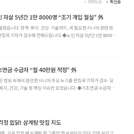
정확도순
최신순
인 자살 5년간 1만 8000명 “조기 개입 절실” 外
 골랐습니다. 정책·복지·건강·기술까지, 꼭 필요한 시니어 관련 정
검수해 전해드립니다. ◆노인 자살 5년간 1만 8000명
년간 자살로 숨진 65세 이상 노인이 1만8044명에 달한 것으로 나타
 박사는 “노인 자살은 젊은 층과 다른
초연금 수급자 “월 40만원 적정” 外
많은 정보 속에서 엄선한 시니어 주요 뉴스를 편집국 기자가 검수·요
건강, 기술 등 핵심 이슈만 모았습니다. ◆기초연금 수급자 절
답 국민연금연구원 조사에 따르면, 기초연금 수급자(2000명 대상)의
'월 40만원'을 꼽았다. 작년 단독
걱정 없닭! 삼계탕 맛집 지도
, 기운 없을 땐 삼계탕 한 그릇만 한 보양식이 없다. 입맛 살리고