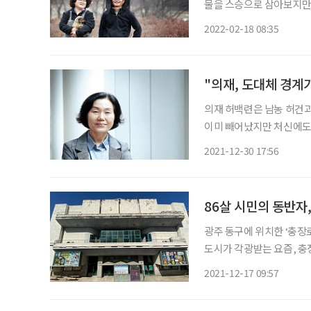
물을 스승으로 삼아보지만,
다 더 만만치 않고, 예상
2022-02-18 08:35
발생하지도 않는다. 한마디
"의재, 도대체 경계
의재 허백련은 남농 허건
이미 빼어났지만 처신에도 
두지 않았다. 그러니 따르
2021-12-30 17:56
찾아오는 사람들로 북적였다
86살 시민의 동반자
광주 동구에 위치한 ‘충장
도시가 각광받는 요즘, 충
여전히 가장 먼저 떠오르는 
2021-12-17 09:57
질 사진 대신 손그림 영화