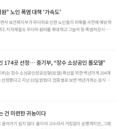
원” 노인 폭염 대책 '가속도'
면서 보건복지부가 무더위로 인한 노인들의 피해를 사전에 예방하
했다. 지자체들도 무더위 쉼터를 확대하고 그늘막 등 폭염저감시설
 복지부는 폭염특보 발효 시 노인맞춤돌봄서
사를 통해 노인에게 전화를 하거나 방문해 안전을 확인하고 있다.
174곳 선정… 중기부, “장수 소상공인 롤모델”
)는 장수 소상공인성공모형(모델) 확산을 위한 백년가게 104개
 선정했다고 지난 10일 밝혔다. 업종별로 보면 백년가게는 음식점
비스 14개사가 선정됐고, 백년소공인에는 기계·금속 17개, 식료품 13
, 기타 26개사가 포함된다. 올해 선정업체
는 건 미련한 귀농이다
 끌어가기 쉽지 않다. 물이야 고수라서 거침없이 순행하지만, 그래