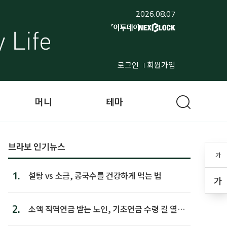
2026.08.07
로그인
회원가입
머니
테마
브라보 인기뉴스
가
1.
설탕 vs 소금, 콩국수를 건강하게 먹는 법
가
2.
소액 직역연금 받는 노인, 기초연금 수령 길 열린
다