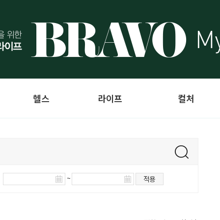
헬스
라이프
컬처
~
적용