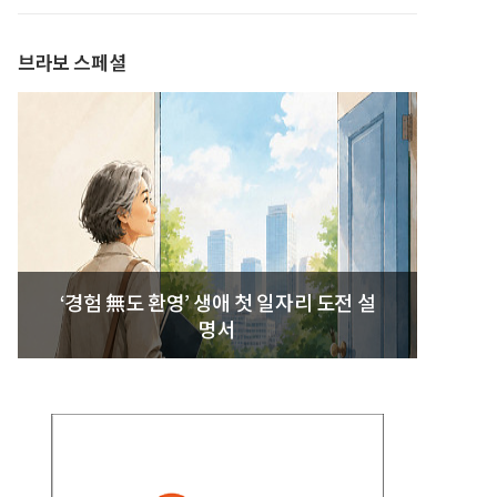
발간
브라보 스페셜
‘경험 無도 환영’ 생애 첫 일자리 도전 설
명서