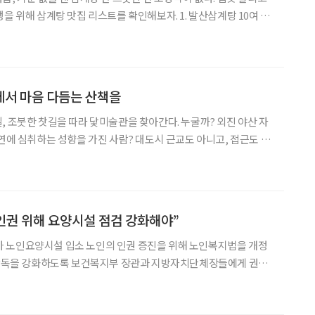
 삼계탕 맛집 리스트를 확인해보자. 1. 발산삼계탕 10여 가
삼으로 우려낸 국물이 일품이다. 서울시 강서구 강서로 344(내발산
 대표 음식인 감
에서 마음 다듬는 산책을
, 조붓한 찻길을 따라 닻미술관을 찾아간다. 누굴까? 외진 야산 자
자연에 심취하는 성향을 가진 사람? 대도시 근교도 아니고, 접근도 쉽
을 열다니. 이는 모험일 수 있다. 사람들이 찾아오기 쉬우랴. 속된
하지만 외져서 오히려 호감을 살 수도 있겠다.
 인권 위해 요양시설 점검 강화해야”
 노인요양시설 입소 노인의 인권 증진을 위해 노인복지법을 개정
리‧감독을 강화하도록 보건복지부 장관과 지방자치단체장들에게 권고
지시설의 인권침해 요인을 사전에 예방‧개선하고, 종사자들의 인권