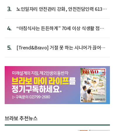
3.
노인일자리 안전관리 강화, 안전전담인력 613명
첫 배치
4.
“아침식사는 든든하게” 70세 이상 식생활 점수
가장 높아
5.
[Trend&Bravo] 거절 못 하는 시니어가 끊어야
할 행동 5
브라보 추천뉴스