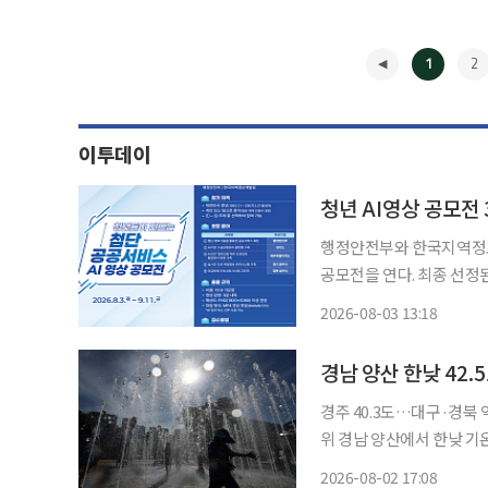
1
2
이투데이
청년 AI영상 공모전 
행정안전부와 한국지역정보
공모전을 연다. 최종 선정된 5개
재를 종합하면, 한국지역
2026-08-03 13:18
◀
경남 양산 한낮 42.
경주 40.3도…대구·경북
위 경남 양산에서 한낮 기온이 최고 42.5도까지 오르면서 국내 122년 기상관측 역사상 최고기
온 기록을 경신했다. 경북
2026-08-02 17:08