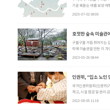
기운 북돋는 여름 보양 여행을 위해
지 국산 잡곡과 5년근 인
2025-07-02 08:00
동) 2. 무늬골식당
호젓한 숲속 미술관
구불구불 거듭 휘어지는 길
락에 미술관을 만든 이. 
지 않은 산중에 사립미술관
2023-05-26 08:44
말로 파리 날릴 수 있다. 
인권위, “입소 노인
국가인권위원회(인권위)가
하고, 시설 점검 및 관
했다. 인권위는 지난해 11월부터 12월까지 전국의 노인요양시설 9개소를 대상으로 방문조사
2022-08-05 11:18
를 실시했다. 노인의료복