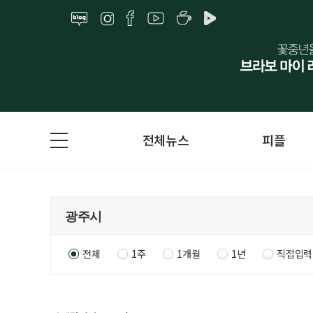
전체뉴스
피플
전체
1주
1개월
1년
직접입력