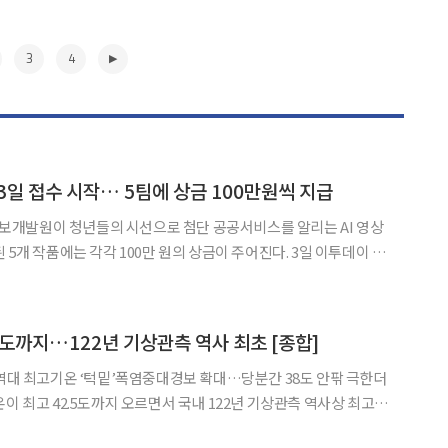
3
4
3일 접수 시작… 5팀에 상금 100만원씩 지급
개발원이 청년들의 시선으로 첨단 공공서비스를 알리는 AI 영상
 작품에는 각각 100만 원의 상금이 주어진다. 3일 이투데이 취
정보개발원은 행정안전부와 함께 '청년들이 만드는 첨단 공공서비
스 AI 영상 공모전'을 이날부터 9월 11일까지 접수한다. 이번 공모전은 인공지능(AI
▶
5도까지…122년 기상관측 역사 최초 [종합]
 역대 최고기온 ‘턱밑’폭염중대경보 확대…당분간 38도 안팎 극한더
 경주는 올해 처음으로 40도를 넘어서며 대구·경북 역대 최고기온