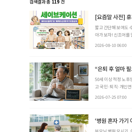
검색결과 총
119
건
[요즘말 사전] 
짧고 간단해 보여도 
아가 보자! 신조어를
은 기운이 더해진다. “휴가는 가고 싶은데 숙박비가 너무 비싸네.” 여름만 되면 한 번쯤 하게
2026-08-10 06:00
되는 말이다. 예전에
“은퇴 후 얼마 
50세 이상 적정 노후
고 국민·퇴직·개인연
의 생활비’ 계산 중요 100세 시대를 맞아 은퇴를 앞둔 중장년층의 가장 큰 고민 중 하나는 ‘노
2026-07-25 07:00
후에 한 달에 얼마가
‘병원 혼자 가기
부모님 병원 모시기, 이제는 혼자 고