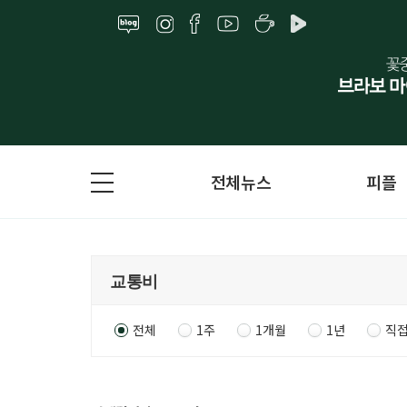
전체뉴스
피플
전체
1주
1개월
1년
직