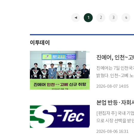
1
2
3
4
이투데이
진에어, 인천~고
진에어는 7일 인천국
밝혔다. 인천~고베 노선은 189석 규모의 보잉 737 항공기로 매일 1회 운항한다. 인천공항에
서 오후 1시30분 출
2026-08-07 14:05
◀
[편집자 주] 국내 기
으로 시장 선택을 받
을 냉정하게 살핀다.
2026-08-06 16:31