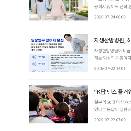
용하지 않아도 전화 한
에는 병원에 함께 갈
2026-07-24 06:00
를 소개한다. 자녀들
자생산방병원, 
자생한방병원이 비급
하는 임상연구 참여자를 모집한다. 이번 연구는 허리 
있는 환자를 비약물
2026-07-22 14:01
·전침·추나요법 등 
뒤 통
“K팝 댄스 즐거워
일본의 50대 이상 여
있다는 응답이 절반에
스마트폰 사용 능력을
2026-07-22 07:00
사례