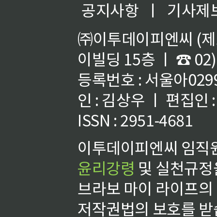
공지사항
ㅣ
기사제
㈜이투데이피엔씨 (제호
이빌딩 15층 ㅣ ☎ 02)
등록번호 : 서울아02992
인 : 김상우 ㅣ 편집인
ISSN : 2951-4681
이투데이피엔씨 임직원
윤리강령
및 실천규정을
브라보 마이 라이프의
저작권법의 보호를 받