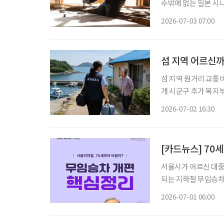
수밖에 없는 일본 시니어들의 팍팍
본의 고령화율은 29.4%
2026-07-03 07:00
고령자 중심' 구조가
섬 지역 어르신까
섬 지역 원거리 교통비
개 시군구 추가 복지부, 장기요양 신등급판정체계 도입방안 구체화 계획 정부가 장기요양기
관이 부족한 섬 지역의 
2026-07-02 16:30
2일 ‘2026년 제1
[카드뉴스] 70
서울시가 어르신 대중
되는 지하철 무임승차 
는 전액을 지원하는 방안이 함께 논의되고 
2026-07-01 06:00
르신 교통복지 사이에